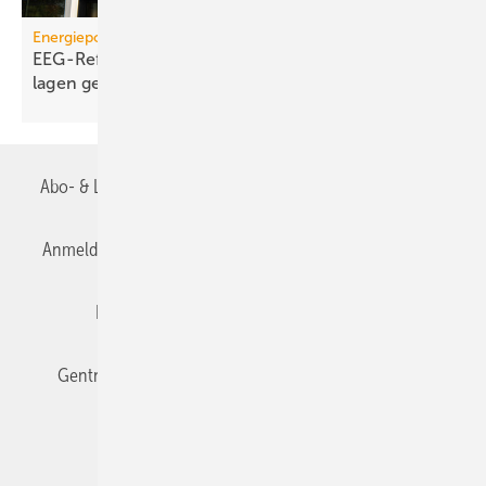
Energiepolitik
EEG-Reform: Wirt­schaft­lich­keit von PV-Dach­an­
lagen
gefährdet
Abo- & Leserservice
AGB
Alle Inhalte chronologisch
Anmelden
Anmeldung & Registrierung
Datenschutz
Editor's choice
E-Paper
Fachbeiträge
Gentner Verlag
Impressum
Karriere bei Gentner
Team
Mediaservice