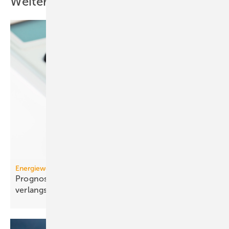
Weitere Inhalte
Energiewende
Prognose: Dekarbonisierung hat sich 2025 stark
verlangsamt