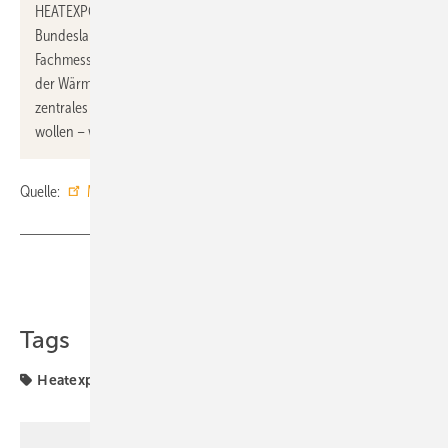
HEATEXPO in Dortmund, im Herzen Nordrhein-Westfalens, dem
Bundesland mit den größten Abwärmepotenzialen – stellt als
Fachmesse einen der spannendsten Orte dar, um Zukunftsideen
der Wärmewende voranzutreiben. Deshalb ist sie für uns ein
zentrales Event, das wir auch in Zukunft mit Beiträgen begleiten
wollen – wir freuen uns auf die Region und die Akteure!“
Quelle:
Messe Dortmund
/ fl
Teilen
Link kopieren
Tags
Heatexpo
Messen