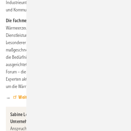
Industrieunternehmen bis hin zu Technologieanbietern, Investoren
und Kommunalvertreterinnen und -vertretern.
Die Fachmesse gliedert sich in vier zentrale Themenbereiche:
Wärmeerzeugung & -versorgung, Infrastruktur & Netze,
Dienstleistungen & Beratung sowie Zukunftstechnologien. Ein
besonderer Fokus liegt auf dem Kommunalen Campus, der erneut mit
maßgeschneiderten Angeboten und Diskussionsformaten speziell auf
die Bedürfnisse von Städten, Gemeinden und Landkreisen
ausgerichtet ist. Ergänzt wird das Angebot durch das HEATEXPO
Forum – die zentrale Bühne der Messe, auf der Expertinnen und
Experten aktuelle Entwicklungen, Praxisbeispiele und Strategien rund
um die Wärmeversorgung der Zukunft präsentieren und diskutieren.
→
Weitere Infos zur HEATEXPO
Sabine Loos, Hauptgeschäftsführerin der Westfalenhallen
Unternehmensgruppe:
„Als Messegesellschaft ist es unser
Anspruch, relevante Plattformen mit echtem Mehrwert für