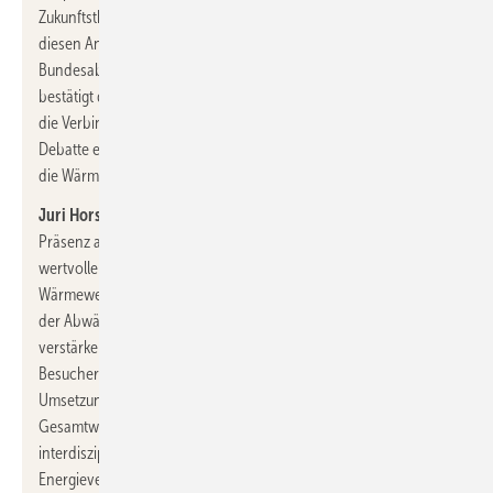
Zukunftsthemen zu schaffen – die HEATEXPO erfüllt genau
diesen Anspruch. Dass wir 2025 erstmals die
Bundesabwärmetagung im Rahmen der Messe begrüßen dürfen,
bestätigt die zunehmende Strahlkraft der Veranstaltung. Durch
die Verbindung von Markt, Wissenstransfer und politischer
Debatte entsteht hier ein Netzwerk, das konkrete Lösungen für
die Wärmebranche ermöglicht.“
Juri Horst, Bundesabwärmetagung:
„Mit unserer diesjährigen
Präsenz auf der HEATEXPO möchten wir dazu beitragen,
wertvolle Synergien für die Themen und Akteure der
Wärmewende zu generieren, um den Fokus auf die Potenziale
der Abwärmenutzung in Deutschland insgesamt zu
verstärken. Mit diesem gemeinsamen Format können die
Besucher praxis- und anwendernah die Potenziale und die
Umsetzung der Abwärmenutzung im Kontext der
Gesamtwärmewende diskutieren und dabei vom
interdisziplinären Austausch mit Politik, Industrie,
Energieversorgern und Kommunen vor Ort profitieren. Die