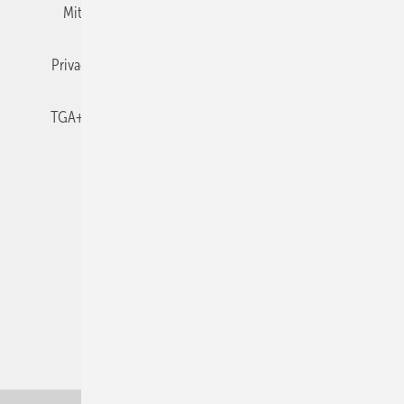
Mitgliedschaften und Engagement
Newsletter
Privacy Manager
RSS-Feed
TGA+E abonnieren
TGA+E-WissensCheck
Veranstaltungen / Webinare
© 2026 TGA+E Fachplaner