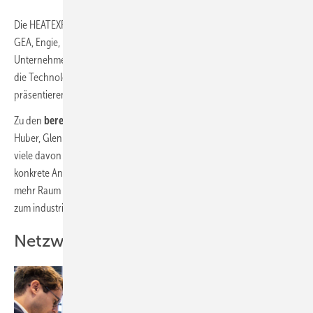
Die HEATEXPO 2025 erfährt insgesamt einen spürbaren Ausbau: Mit
GEA, Engie, Enerpipe, Eavor, GNV sowie dem erstmals vertretenen
Unternehmen Terra Calidus stoßen weitere wichtige Akteure hinzu,
die Technologien für eine zukunftsfähige Wärmeversorgung
präsentieren.
Zu den
bereits bestätigten Ausstellern für 2025
zählen außerdem
Huber, Glen Dimplex, Kraftwerk, 3S, Geocollect, ROM und Yados –
viele davon waren bereits in der Vergangenheit als Impulsgeber für
konkrete Anwendungsprojekte aktiv. Die Messe bietet damit noch
mehr Raum für praxistaugliche Lösungen vom kommunalen bis hin
zum industriellen Kontext.
Netzwerk für die Wärmebranche