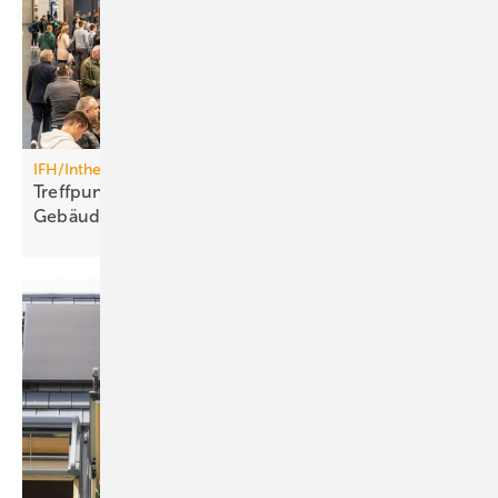
IFH/Intherm 14. bis 17. April 2026 in Nürnberg
Treffpunkt für die Sanitär-, Haus- und
Gebäudetechnik