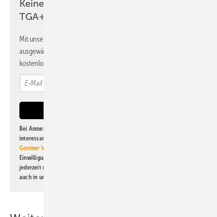
Keine Zeit? Kein Problem mit dem
TGA+E Newsletter!
Mit unserem Newsletter erhalten Sie regelmäßig von uns
ausgewählte Informationen und Neuigkeiten, gebündelt und
kostenlos direkt ins Postfach.
Bei Anmeldung zu diesem Newsletter bin ich damit einverstanden, über
interessante Verlags- und Online-Angebote
der Marken der Alfons W.
Gentner Verlag GmbH & Co. KG
informiert zu werden. Diese
Einwilligung kann ich jederzeit widerrufen und eine Abmeldung ist
jederzeit möglich. Informationen zum Umgang mit Daten finden Sie
auch in unserer
Datenschutzerklärung
.