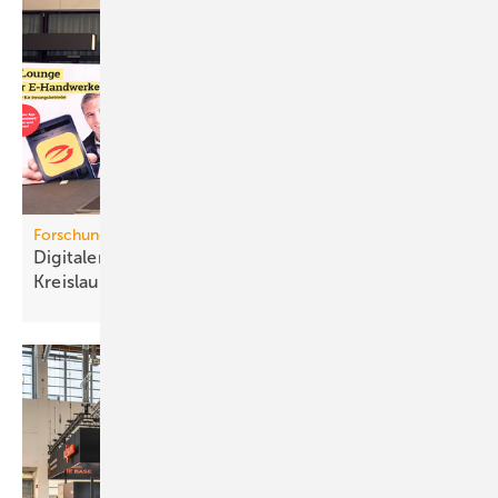
Forschungsprojekt
Digitaler Pro­dukt­pass für mehr
Kreis­lauf­wirt­schaft