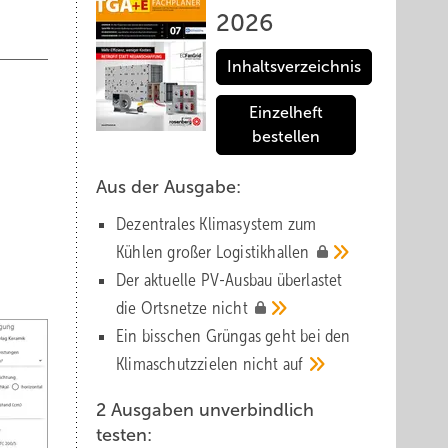
2026
Inhaltsverzeichnis
Einzelheft
bestellen
Aus der Ausgabe:
Dezentrales Klimasystem zum
Kühlen großer
Logistik­hallen
Der aktuelle PV-Ausbau über­lastet
die Orts­netze
nicht
Ein bisschen Grüngas geht bei den
Klima­schutz­zielen nicht
auf
2 Ausgaben unverbindlich
testen: