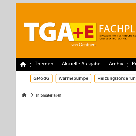
Springe
Springe
Springe
auf
auf
auf
Hauptinhalt
Hauptmenü
SiteSearch
Themen
Aktuelle Ausgabe
Archiv
P
GModG
Wärmepumpe
Heizungsförderun
Infomaterialien