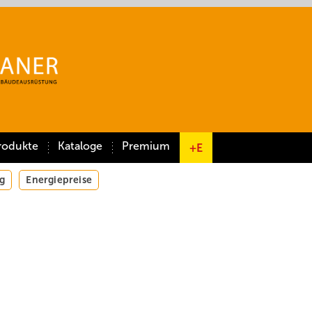
rodukte
Kataloge
Premium
+E
g
Energiepreise