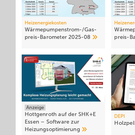
Heizenergiekosten
Heizener
Wärmepumpen­strom-/Gas­
Wärmep
preis-Baro­meter
2025-08
preis-B
Anzeige
Hottgenroth auf der SHK+E
DEPI
Essen – Software zur
Holzpel
Heizungsoptimierung