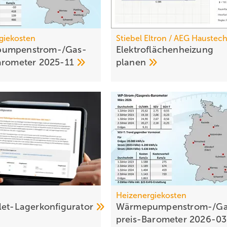
giekosten
Stiebel Eltron / AEG Haustec
umpen­strom-/Gas­
Elektroflächenheizung
aro­meter
2025-11
planen
Heizenergiekosten
let-Lagerkonfigurator
Wärmepumpen­strom-/Ga
preis-Baro­meter
2026-0