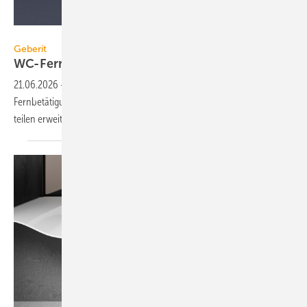
Geberit
Geberit
WC-Fernbetätigung per
Bluetooth
21.06.2026
-
Geberit hat sein WC-Platz-Sortiment um eine kabel­lose
Fern­be­täti­gung zur Spül­aus­lösung per Bluetooth mit mehre­ren Vor­
teilen
er­weitert.