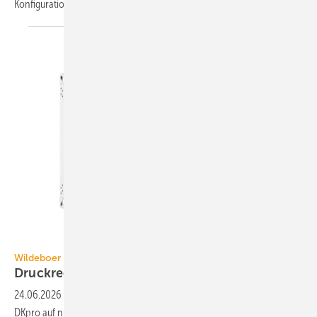
Kon­figura­tions­varian­ten
er­hält­lich.
Wildeboer
Wildeboer
3
Druckregler in 39 Nenngrößen bis 36.000
m
/h
24.06.2026
-
Wildeboer hat das Größen­spek­trum des Druck­reglers
DKpro auf nun 39 Konfigu­ra­tionen mit einer grö­ße­ren Band­breite an