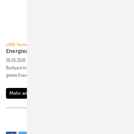
UWS Technologie
UWS Technologie
Energieautarkes
Füllgerät
26.05.2026
-
UWS Technologie hat sein Heaty Mobile, das wie einen
Ruck­sack trag­bare Füll­gerät für Heiz- und Kühl­wasser, um eine inte­
grierte Energie­ver­sorgung
erweitert.
Mehr anzeigen
Teilen
Link kopieren