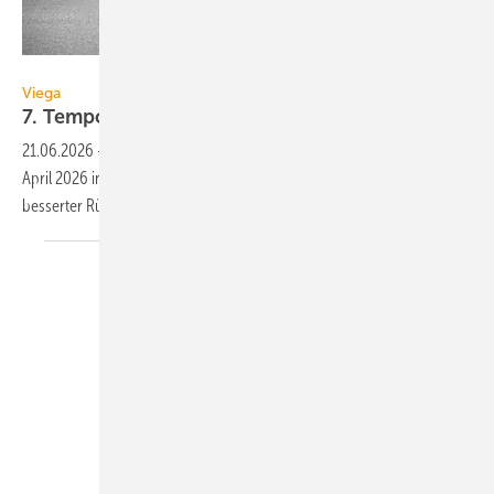
Viega
Viega
7.
Tempoplex-Generation
21.06.2026
-
Viega bietet seinen Dusch­wannen­ablauf Tempoplex seit
April 2026 in der 7.Generation mit ver­ein­fach­ter Mon­tage und ver­
besse­rter Rück­hal­tung von Haaren
an.