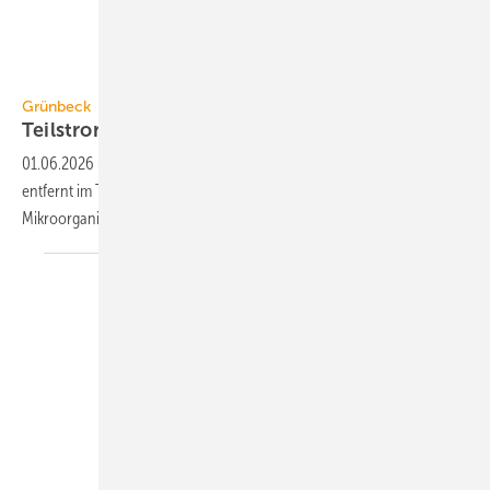
Grünbeck
Grünbeck
Teilstromfilter für Kälte- und
Kühlkreisläufe
01.06.2026
-
Die 2-stufige Filteranlage varioliQ:UF von Grünbeck
3
entfernt im Teilstrom (bis 3 m
/h) Partikel, Trübstoffe und
Mikroorganismen aus Kälte- und
Kühlkreisläufe.