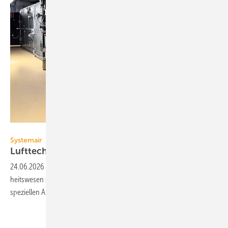
Systemair
Systemair
Lufttechnik für das
Gesundheitswesen
24.06.2026
-
Beim Systemair-Portfolio für den Einsatz im Gesund­
heits­wesen stehen Lüftungs-, Filter- und Luft­vertei­lungs­systeme mit
speziellen An­for­derun­gen im
Fokus.