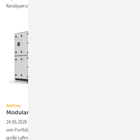
Kanal­quer­schnitten
aus­gebaut.
Airflow / Christoph Papsch
Airflow
3
Modulare RLT-Geräte bis 150.000
m
/h
24.06.2026
-
Mit der Lüftungs­geräte­serie Duplexmodular hat Airflow
sein Port­folio zen­tra­ler Lüftungs­ge­räte um eine mo­du­la­re Lö­sung für
gro­ße Luft­men­gen
er­wei­tert.