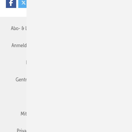
Abo- & Leserservice
AGB
Alle Inhalte chronologisch
Anmelden
Anmeldung & Registrierung
Datenschutz
Editor's choice
E-Paper
Fachbeiträge
Gentner Verlag
Impressum
Karriere bei Gentner
Team
Mediaservice
Mitgliedschaften und Engagement
Newsletter
Privacy Manager
RSS-Feed
TGA+E abonnieren