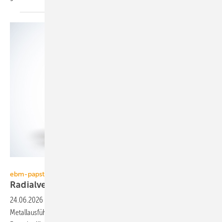
ebm-papst
ebm-papst
Radialventilator in
Metallausführung
24.06.2026
-
Die 3. Generation der RadiPac-Radial­venti­la­toren in
Metall­aus­führung von ebm-papst erfüllt stei­gen­de An­forderun­gen an