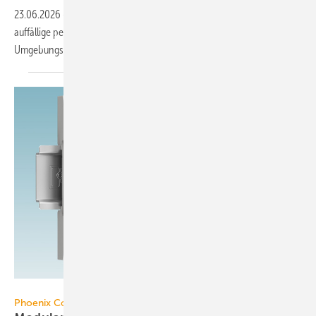
23.06.2026
-
Der Präsenz­melder Mini für KNX von Gira ist für die un­
auf­fällige per­ma­nen­te Er­fassung von An­wesen­hei­ten und
Umgebungsbe­din­gun­gen in Ge­bäu­den
konzi­piert.
Phoenix Contact
Phoenix Contact