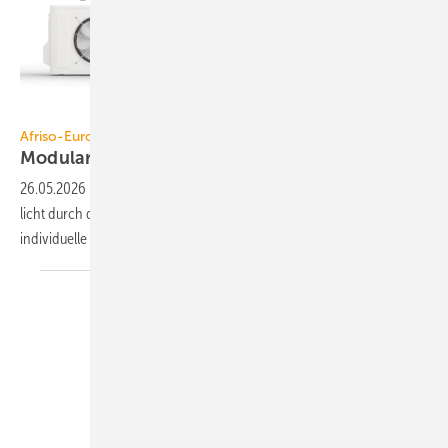
Afriso-Euro-Index
Afriso-Euro-Index
Modularer
Zonenverteiler
26.05.2026
-
Der Zonenverteiler HSM von Afriso-Euro-Index ermög­
licht durch das Um­stecken der System- und Entlüftungs­kompo­nenten
indivi­duelle
Kessel­verteiler.