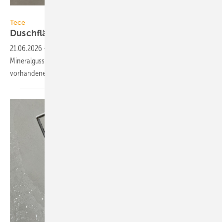
Tece
Tece
Duschflächen aus
Mineralguss
21.06.2026
-
Tece erweitert sein Sortiment um Duschflächen aus
Mineralguss. Sie können boden­eben, auf dem Estrich oder direkt auf
vor­han­denen Fliesen ver­wendet
werden.