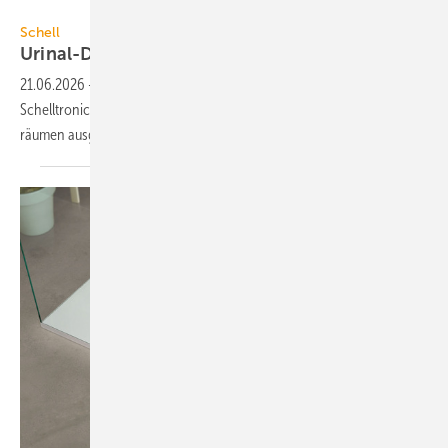
Schell
Schell
Urinal-Druckspüler mit
Time-of-Flight-Sensor
21.06.2026
-
Die elektronischen Aufputz-Urinal-Druckspüler der Serie
Schelltronic E² hat Schell für Urinalanlagen in öffent­lichen Sanitär­
räumen
aus­gelegt.