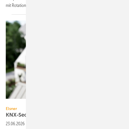
mit
Rotations-Wärme­über­trager.
Elsner Elektronik / Made with Google AI
Elsner
KNX-Secure-Wetterstationen
23.06.2026
-
Elsner hat die Wetter­stationen der Windancer-Reihe auf