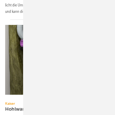
licht die Um­setzung von KNX Data Secure inner­halb einer KNX-Anlage
und kann diese
unter­teilen.
Kaiser
Kaiser
Hohlwanddosen für
Datenleitungen