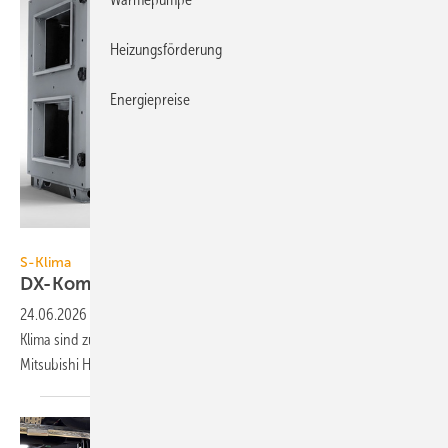
Heizungsförderung
Energiepreise
S-Klima
S-Klima
DX-Kompakt-Lüftungsgeräte
24.06.2026
-
Die DX-Kompakt-Lüftungsgeräte LXH und LRH von S-
Klima sind zum Kühlen und Heizen über R32-Außen­geräte von
Mitsubishi Heavy Industries
aus­gelegt.