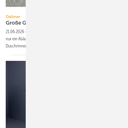
Dallmer
Dallmer
Große Gestaltungsfreiheit im
Duschbereich
21.06.2026
-
Beim Entwässerungs­system DallFlex 2.0 von Dallmer ist
nur ein Ablauf­körper ist als Platt­form mit über zehn ver­schie­denen
Duschrinnen­varianten
kom­binierbar.