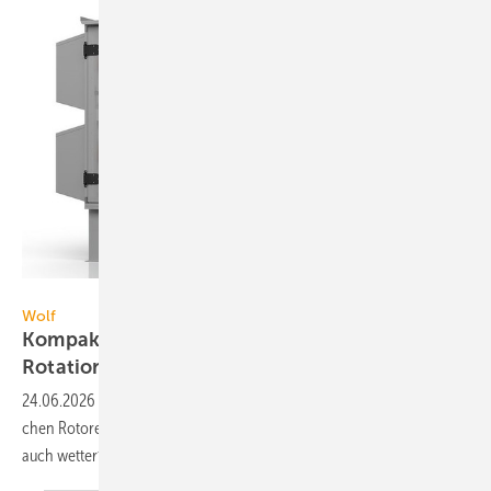
Wolf
Wolf
Kompakt-Lüftungsgeräteserie mit drei
Rotations-Wärme­über­tragern
24.06.2026
-
Die zentralen Lüftungs­geräte CRL evo mit unter­schied­li­
3
chen Rotoren bietet Wolf für Luft­men­gen von 1300 bis 4900 m
/h und
auch wetter­fest
an.