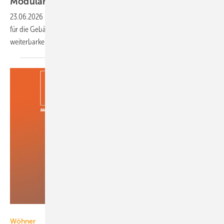
Modularer Controller mit
KNX-Integration
23.06.2026
-
Die Steuerung Catan C1 von Phoenix Contact ver­bin­det
für die Ge­bäu­de­auto­ma­tion eine offene Archi­tektur, modu­lare Er­
weiter­bar­keit und
Inter­opera­bilität.
Wöhner
Wöhner