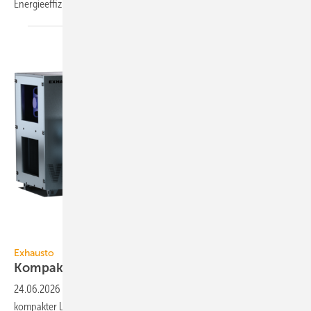
Energie­effi­zienz und
Brand­schutz.
Exhausto
Exhausto
3
Kompakt-Lüftungsgerät bis 9340
m
/h
24.06.2026
-
Mit VEX1000 bringt Exhausto eine neue Gene­ra­tion
kom­pak­ter Lüftungs­ge­räte auf den Markt. Den Start machen Mo­delle