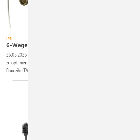
IMI
IMI
6-Wege-Ventile für
Klimadecken
26.05.2026
-
Um die Umschaltung in 4-Leiter-Heiz- und Kühl­systemen
zu opti­mieren, hat IMI sein IMI-TA-Port­folio um die 6-Wege-Ventil-
Baureihe TA-Sixline
erweitert.