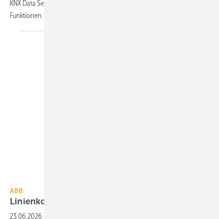
KNX Data Secure um­ge­stellt. Ein GPS-Modell lie­fert zu­sätz­liche
Funktionen.
ABB
ABB
Linienkoppler segmentiert
KNX-Netz­werke
23.06.2026
-
Der KNX Secure Linienkoppler LK/S 4.3 von ABB er­mög­