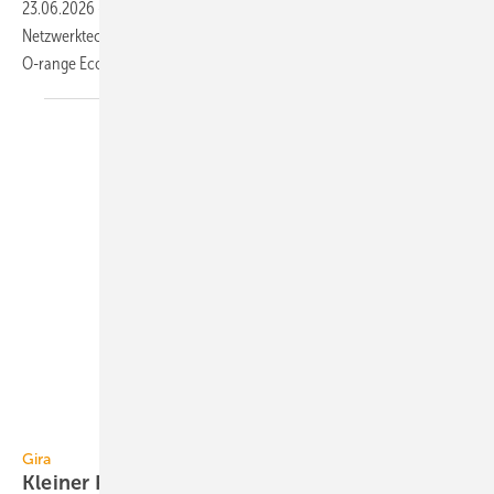
23.06.2026
-
Einen neuen Standard für die Kommuni­kations- und
Netz­werk­technik setzt Kaiser mit der multi­funk­tio­na­len Hohl­wand­dose
O-range Econ
Data.
Gira
Gira
Kleiner Präsenzmelder für
KNX