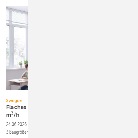
Swegon
Swegon
Flaches dezentrales Lüftungsgerät bis 1050
3
m
/h
24.06.2026
-
Das dezentrale Lüftungsgerät Serenity von Swegon ist in
3
3 Bau­größen für Luft­volumen­ströme von 600 bis 1050 m
/h mit 72