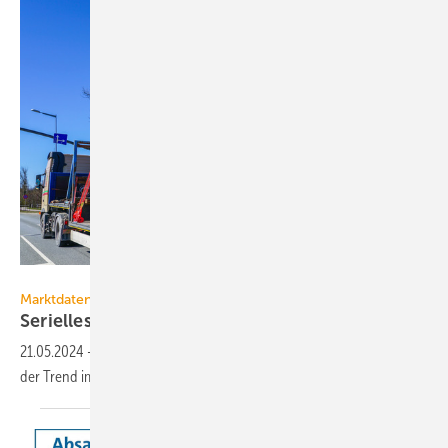
Zigmunds - stock.adobe.com
Marktdaten
Serielles Sanieren: die Nachfrage steigt
weiter
21.05.2024
-
Eine aktuelle Auswertung der BEG-Förderung zeigt, dass
der Trend immer stärker zu seriellen Sanierungslösungen
geht.