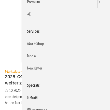
Premium
+E
Services
Abo & Shop
Media
DAA GmbH
Newsletter
Marktdaten / DAA WärmeIndex
2025-Q3: Bei Wärmepumpen hat die Nachfrage
weiter
zugelegt
Specials
29.10.2025
-
In der zweiten Hälf­te des 3. Quartals 2025 gab es bei DAA
eine stei­gen­de Nach­frage für alle Wärme­er­zeu­ger. Wärme­pum­pen
GModG
haben fast kon­tinu­ier­lich leicht
zu­gelegt.
Wärmepumpe