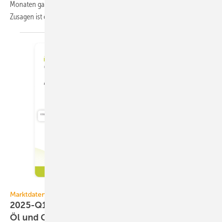
Monaten gab es da­durch 293.801 Projekt­zu­sagen. Bei knapp 237.000
Zu­sa­gen ist eine Wärme­pum­pe
geplant.
DAA GmbH
Marktdaten / DAA WärmeIndex
2025-Q1: 78 Punkte für Wärme­pumpen, 38 für
Öl und
Gas