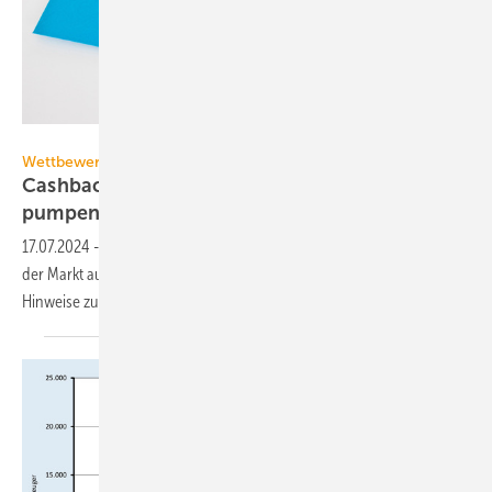
Pixelot – stock.adobe.com
Wettbewerbszentrale
Cashback-Aktionen für förder­fä­hige Wärme­
pumpen
beanstandet
17.07.2024
-
Auf die schwa­che Nach­fra­ge nach Wär­me­pum­pen hat
der Markt auch mit Cashback-Ak­ti­o­nen re­a­giert. Oh­ne auf­klä­ren­de
Hin­wei­se zur BEG-Heizungs­för­de­rung kann dies unlauter
sein.