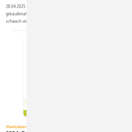
28.04.2025
-
Im 1. Quartal 2025 war bei DAA die Nach­frage nach allen
ge­bäu­de­nahen Hei­zungs­sys­te­men bezogen auf die 1. KW 2024
schwach und bei Wärme­pum­pen am
höchs­ten.
DAA GmbH
Marktdaten