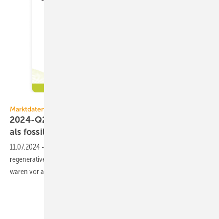
DAA GmbH
Marktdaten
2024-Q2: Grüne Heizsysteme stärker gefragt
als
fossile
11.07.2024
-
Im 2. Quartal 2024 hat DAA eine stetige Nach­frage nach
re­ge­ne­ra­ti­ven Hei­zungs­sys­te­men be­ob­ach­tet. Bei gerin­ger Dyna­mik
waren vor allem Wär­me­pum­pen
gefragt.