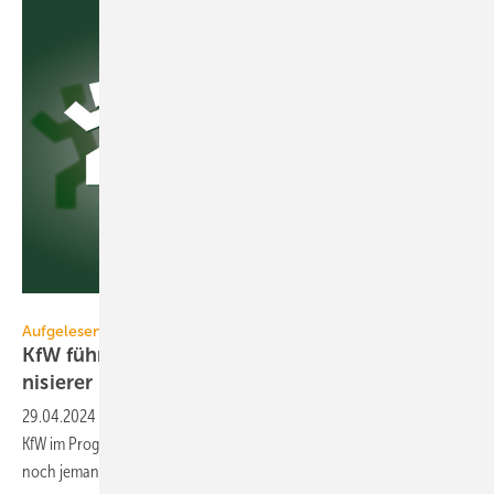
Eric Scherrer – stock.adobe.com
Aufgelesen
KfW führt mit einem Beispiel Hei­zungs­mo­der­
ni­sierer in die
Irre
29.04.2024
-
Schaut man sich Beispiele zur Heizungs­för­derung der
KfW im Pro­gramm 458 an, darf man froh sein, dass sich über­haupt
noch jemand für Wärme­pum­pen
interes­siert.