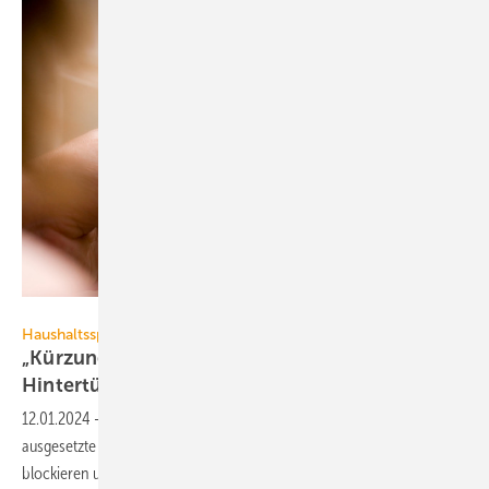
Anthony Leopold – stock.adobe.com
Haushaltssperre
„Kürzung der Sanierungs­för­de­rung durch
Hinter­tür
beenden“
12.01.2024
-
Der Energie­beratenden­verband GIH kritisiert, dass
ausgesetzte Förder­pro­gramme des Bundes die Gebäude­sanierung
blockieren und die Markt­akteure
frustrieren.