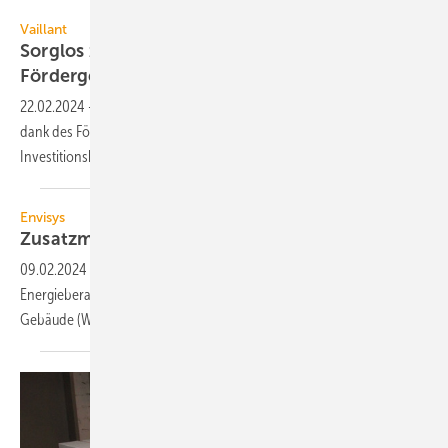
Vaillant
Vaillant
Sorglos zur Wärmepumpe: Vaillant gibt
Fördergeld-Versprechen
22.02.2024
-
Wer in eine Wärmepumpe von Vaillant investiert, kann
dank des Fördergeld-Versprechens des Herstellers fest mit einem
Investitionskostenzuschuss
planen.
Envisys
Zusatzmodul Förderrechner Pro für die
BEG
09.02.2024
-
Envisys hat im Zusatz­modul Förder­rechner Pro der
Energie­berater­soft­ware Evebi die Bundes­förderung für effiziente
Gebäude (WG, NWG, EM) komplett
integriert.