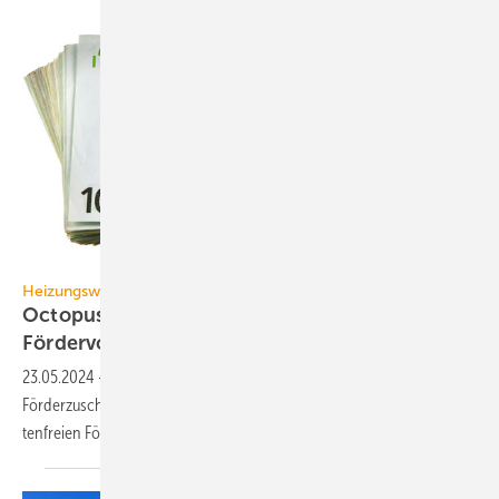
DVisions – stock.adobe.com
Heizungswende
Octopus Energie: Wärmepumpen-Einbau mit
Förder­vor­schuss
23.05.2024
-
Um den Einbau von Wärmepumpen-Projekten mit
Förder­zu­schuss zu be­schleu­ni­gen, bietet Octopus Energie ei­nen kos­
ten­frei­en Förder­vor­schuss
an.