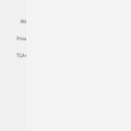
Team
Mediaservice
Mitgliedschaften und Engagement
Newsletter
Privacy Manager
RSS-Feed
TGA+E abonnieren
TGA+E-WissensCheck
Veranstaltungen / Webinare
© 2026 TGA+E Fachplaner