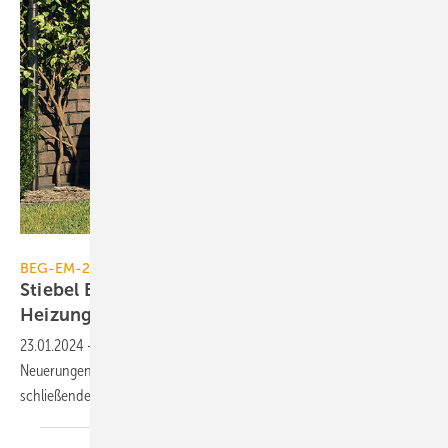
Stiebel Eltron
BEG-EM-2024
Stiebel Eltron gibt Fördergarantie beim
Heizungstausch
23.01.2024
-
Bei der Heizungs­förderung BEG-EM-2024 gibt es einige
Neuerungen. Stiebel Eltron bietet deshalb einen Förder­check mit an­
schließender Förder­garantie
an.