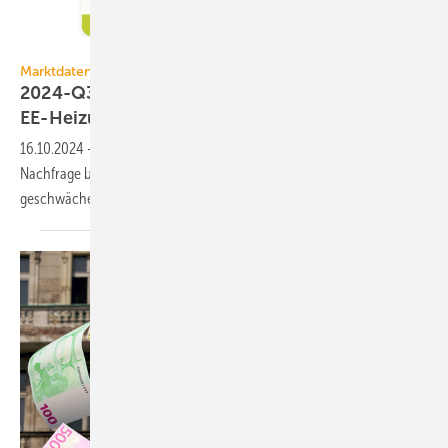
DAA GmbH
Marktdaten
2024-Q3: Zaghaft posi­ti­ver Nach­fra­ge­trend bei
EE-Heizungen
16.10.2024
-
Im 3. Quartal 2024 hat DAA eine wei­ter­hin ver­hal­te­ne
Nach­frage bei sämt­li­chen Hei­zungs­systemen be­ob­ach­tet. Be­son­ders
ge­schwäch­elt ha­ben Gas-Heiz­ung­en und
Solar­thermie.