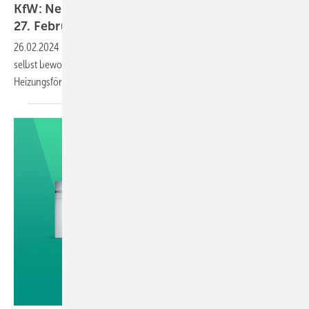
KfW: Neue Heizungs­förderung startet am
27. Februar
2024
26.02.2024
-
Seit dem 27. Februar 2024 können Eigen­tü­mer eines
selbst be­wohn­ten Ein­familien­hauses ei­nen Zu­schuss über die
Heizungsförderung (458) bei der KfW
beantragen.