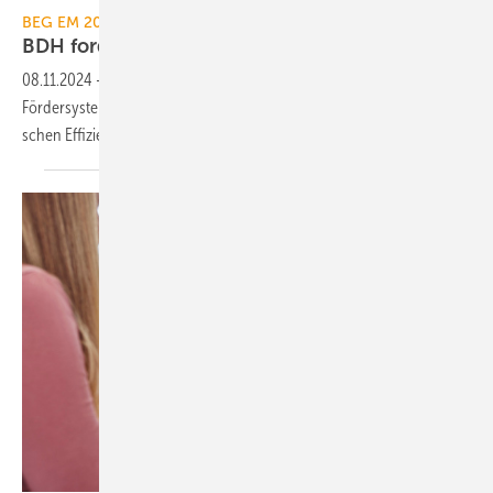
BEG EM 2024
BDH fordert Schub für
Effizienzmaßnahmen
08.11.2024
-
Der BDH for­dert in ei­nem Po­si­tions­pa­pier das BEG-
Förder­sys­tem zu re­for­mie­ren, um die Nach­fra­ge nach an­la­gen­tech­ni­
schen Effizienz­maß­nah­men
an­zu­kur­beln.