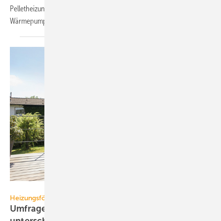
Pellet­heizungen vorne. In absoluten Zahlen war die Nach­frage nach
Wär­me­pum­pen klar auf Platz
1.
Vaillant
Heizungsförderung
Umfrage: Förderung von Wärme­pum­pen wird