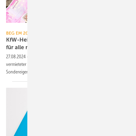
bluedesign - stock.adobe.com
BEG EM 2024
KfW-Heizungs­förderung: Antrag­stellung jetzt
für alle
mög­lich
27.08.2024
-
Seit heute können auch Unternehmen, Eigentümer
vermieteter Einfamilienhäuser sowie WEG bei Maßnahmen am
Sondereigentum die Heizungsförderung bei der KfW
beantragen.