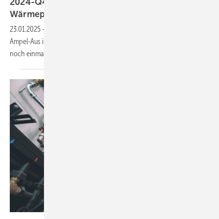
2024-Q4: Torschlusspanik belebt Interesse an
Wärmepumpen
23.01.2025
-
Tor­schluss­pa­nik bei der Heizungs­för­de­rung: Nach dem
Ampel-Aus ist bei DAA die Nach­fra­ge nach Heizungs-Wär­me­pum­pen
noch ein­mal
ge­stie­gen.
SkyLine - stock.adobe.com