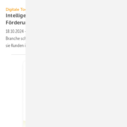
VdZ / Björn Lülf
Digitale Tools
Intelligent fördern-App an aktuelle BEG-
Förderung
angepasst
18.10.2024
-
Mit der Intelligent fördern-App können Profis der TGA-
Branche schnell die Kosten für den Heizungstausch berechnen und
sie Kunden im Beratungsgespräch
darlegen.