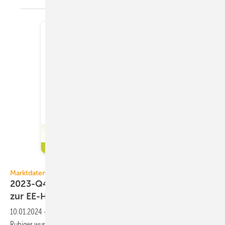
DAA GmbH
Marktdaten
2023-Q4: Turbulentes Jahr endet mit Tendenz
zur
EE-Heizung
10.01.2024
-
DAA meldet ein wechselhaftes Heizungsjahr 2023.
Ruhiger wurde es erst nach wichtigen politischen Beschlüssen kurz