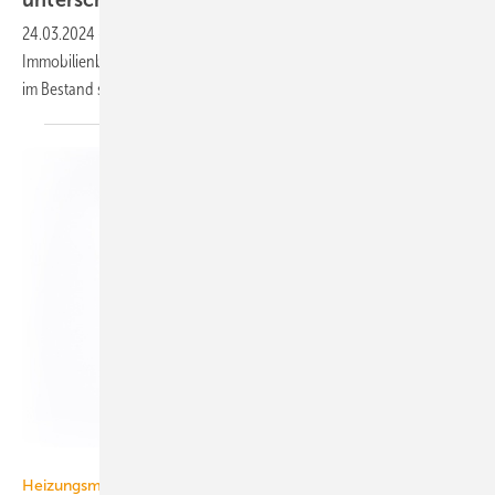
unterschätzt
24.03.2024
-
Eine Civey-Be­fra­gung zeigt, dass mehr als ein Drittel der
Immo­bi­lien­be­sitzer nicht weiß, dass der Ein­bau ei­ner Wär­me­pum­pe
im Be­stand staat­lich ge­för­dert
wird.
Michael Möller – stock.adobe.com
Heizungsmodernisierung