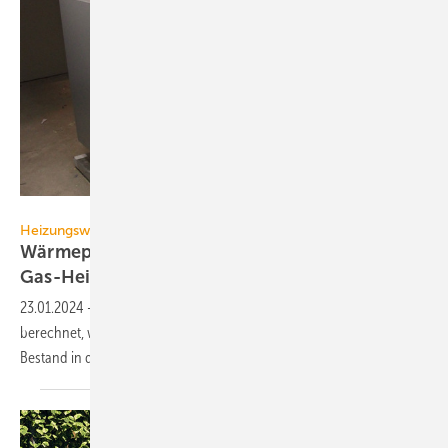
Fraunhofer ISE
Heizungswende
Wärmepumpen heizen langfristig günstiger als
Gas-Heizungen
23.01.2024
-
Forschende des Energie­wende-Projekts Ariadne haben
berechnet, wie hoch die Kosten für ver­schie­dene Heiz­tech­niken im
Bestand in den nächsten 20 Jahren
sind.