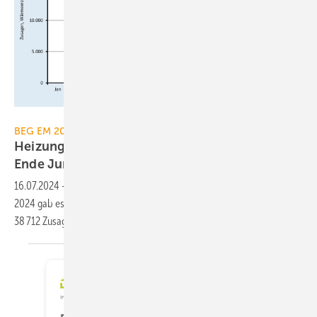
JV, Quelle: BMWK
BEG EM 2024
Heizungsförderung: Fast 50.000 Zusagen bis
Ende Juni
2024
16.07.2024
-
Die Heizungs­förderung nimmt Fahrt auf. Bis Ende Juni
2024 gab es 49 357 Zu­sagen für gut 55 000 Wärme­er­zeuger, davon
38 712 Zusagen für
Wärme­pumpen.