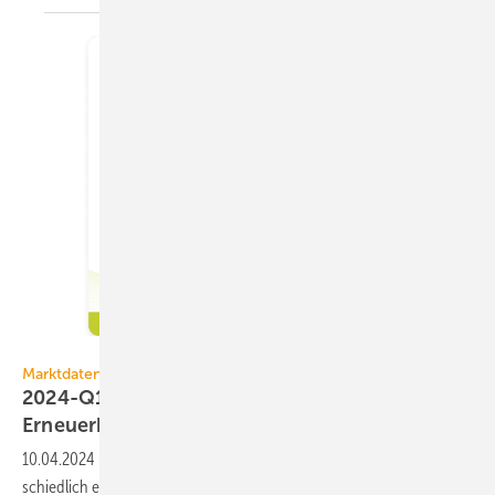
DAA GmbH
Marktdaten
2024-Q1: BEG EM dreht Hei­zungs­nach­frage auf
Erneuerbare
10.04.2024
-
Im 1. Quartal 2024 hat sich die Heizungs­nach­frage unter­
schied­lich ent­wickelt. In der indexierten Ent­wicklung lagen bei DAA