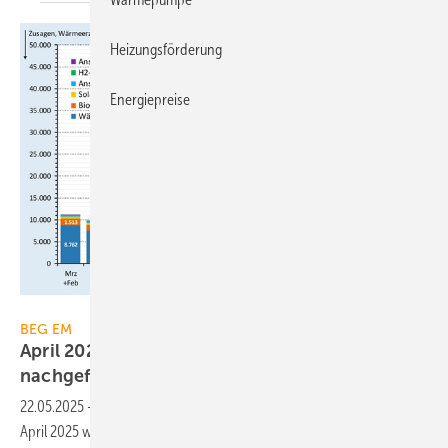
Heizungsförderung
Energiepreise
JV
BEG EM
April 2025: Hei­zungs­för­de­rung weiterhin stark
nachgefragt
22.05.2025
-
Die Nach­frage nach der KfW-Hei­zungs­för­de­rung lag im
April 2025 weiterhin auf einem hohen Niveau. In den letzten 14