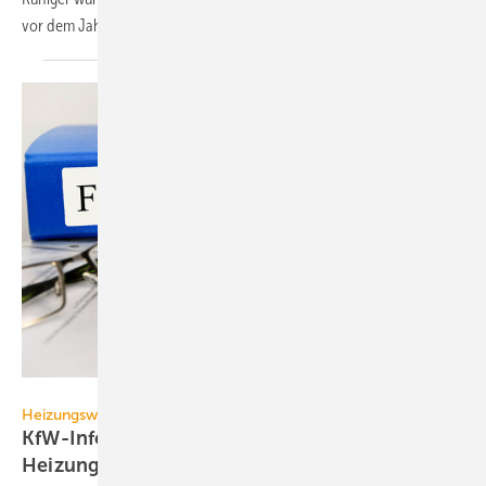
vor dem
Jahreswechsel.
Marco2811 – stock.adobe.com
Heizungswende
KfW-Information zeigt den Weg zur
Heizungsförderung
2024