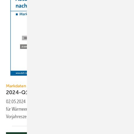
BDH
Markdaten
2024-Q1: Wärmeerzeugerabsatz sinkt um 29
%
02.05.2024
-
Die Heizungshersteller melden eine deutliche Eintrübung
für Wärmeerzeuger. Der Absatz ist im 1. Quartal 2024 gegenüber dem
Vorjahreszeitraum um 29 %
gesunken.