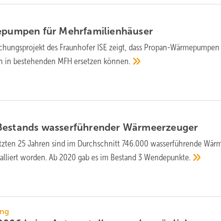
pum­pen für
Mehr­fa­mi­lien­häuser
chungsprojekt des Fraun­hofer ISE zeigt, dass Pro­pan-Wärme­pum­pen 
n in be­ste­hen­den MFH erset­zen
kön­nen.
 Bestands wasser­führender
Wärmeerzeuger
etzten 25 Jahren sind im Durch­schnitt 746.000 wasser­führende Wär
alliert wor­den. Ab 2020 gab es im Be­stand 3
Wende­punkte.
ung