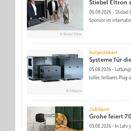
Stiebel Eltron 
06.08.2026
-
Stiebel 
Sponsor im inter­na­tio
Stiebel Eltron
Aufgestöbert
Systeme für die
05.08.2026
-
Lüftungs
roller, teil­bares Plug
Exhausto
Jubiläum
Grohe feiert 7
05.08.2026
-
In Lahr