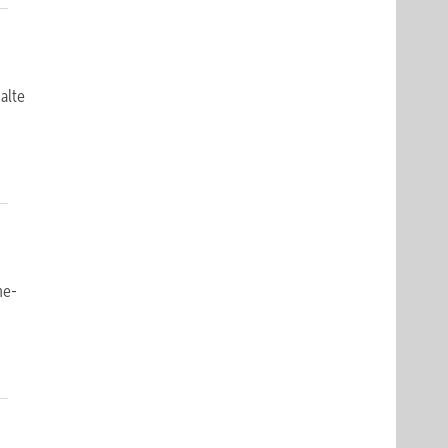
alte
me­