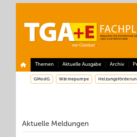
Springe
Springe
Springe
auf
auf
auf
Hauptinhalt
Hauptmenü
SiteSearch
Themen
Aktuelle Ausgabe
Archiv
P
GModG
Wärmepumpe
Heizungsförderun
Aktuelle Meldungen