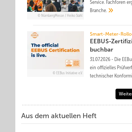
Service. Fachforen 
Branche.
NürnbergMesse / Heiko Stahl
Smart-Meter-Rollo
EEBUS-Zertifiz
buchbar
31.07.2026
-
Die EEBus
ein offizielles Prüfve
EEBus Initiative e.V.
technischer Konformi
Weite
Aus dem aktuellen Heft