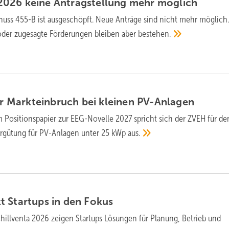
 2026 keine Antragstellung mehr
möglich
huss 455-B ist ausgeschöpft. Neue Anträge sind nicht mehr möglich
 oder zugesagte Förderungen bleiben aber
bestehen.
 Markt­ein­bruch bei klei­nen
PV-Anlagen
m Positionspapier zur EEG-Novelle 2027 spricht sich der ZVEH für de
e­ver­gü­tung für PV-Anlagen unter 25 kWp
aus.
kt Startups in den
Fokus
Chillventa 2026 zeigen Startups Lösungen für Planung, Betrieb und