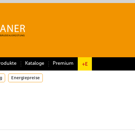
rodukte
Kataloge
Premium
+E
g
Energiepreise