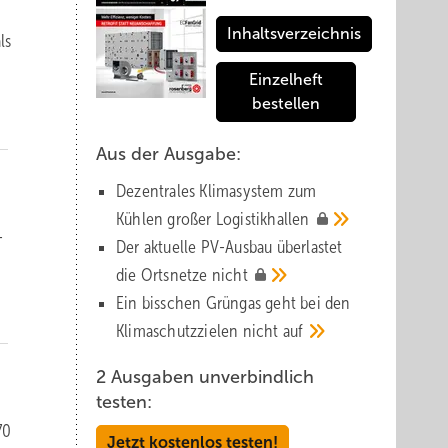
Inhaltsverzeichnis
ls
Einzelheft
bestellen
Aus der Ausgabe:
Dezentrales Klimasystem zum
Kühlen großer
Logistik­hallen
­
Der aktuelle PV-Ausbau über­lastet
die Orts­netze
nicht
Ein bisschen Grüngas geht bei den
Klima­schutz­zielen nicht
auf
2 Ausgaben unverbindlich
testen:
70
Jetzt kostenlos testen!