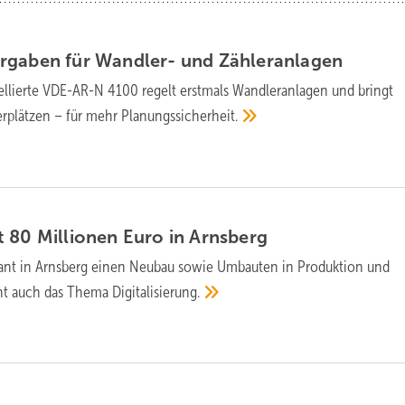
r­ga­ben für Wand­ler- und
Zäh­ler­an­la­gen
ellierte VDE-AR-N 4100 regelt erstmals Wandleranlagen und bringt
rplätzen – für mehr
Planungssicherheit.
t 80 Millionen Euro in
Arnsberg
plant in Arnsberg einen Neubau sowie Umbauten in Produktion und
teht auch das Thema
Digitalisierung.