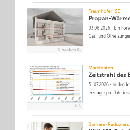
Fraunhofer ISE
Propan-Wärme­
03.08.2026
-
Ein Fors
Gas- und Öl­hei­zun­ge
Fraunhofer ISE
Marktdaten
Zeitstrahl des
31.07.2026
-
In den l
erzeuger pro Jahr inst
JV
Barriere-Reduzier