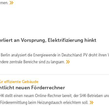
hmen.
liert an Vor­sprung, Elek­tri­fi­zie­rung hinkt
Berlin analysiert die Ener­gie­wende in Deutsch­land: PV droht ihren 
andere zent­rale Berei­che sind zu
langsam.
r effiziente Gebäude
ntlicht neuen
Förderrechner
HK stellt einen neuen Online-Rechner bereit, der SHK-Betrieben un
Förderermittlung beim Heizungstausch erleichtern
soll.