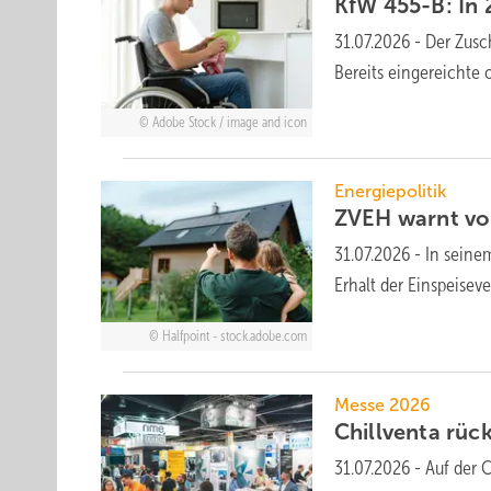
KfW 455-B: In
31.07.2026
-
Der Zusc
Bereits eingereichte
Adobe Stock / image and icon
Energiepolitik
ZVEH warnt vor
31.07.2026
-
In seine
Er­halt der Ein­spei­s
Halfpoint - stock.adobe.com
Messe 2026
Chillventa rüc
31.07.2026
-
Auf der 