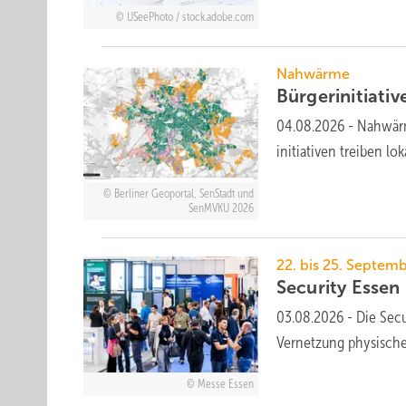
USeePhoto / stock.adobe.com
Nahwärme
Bürger­ini­tia­ti­
04.08.2026
-
Nahwärme
ini­tia­ti­ven trei­ben
Berliner Geoportal, SenStadt und
SenMVKU 2026
22. bis 25. Septem
Security Essen 
03.08.2026
-
Die Secu
Vernetzung physischer
Messe Essen