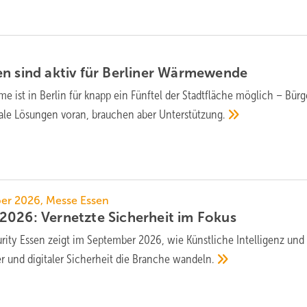
ven sind aktiv für Ber­li­ner
Wärmewende
 ist in Berlin für knapp ein Fünftel der Stadt­fläche mög­lich – Bürg
 lokale Lösun­gen voran, brau­chen aber
Unter­stützung.
ber 2026, Messe Essen
2026: Ver­netz­te Si­cher­heit im
Fo­kus
rity Essen zeigt im September 2026, wie Künstliche Intelligenz und 
 und digitaler Sicherheit die Branche
wandeln.