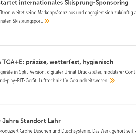
startet internatio­nales
Ski­sprung-Spon­soring
Eltron weitet seine Marken­prä­senz aus und enga­giert sich zukünftig a
­na­len
Ski­sprung­sport.
 TGA+E: präzise, wetter­fest,
hygienisch
geräte in Split-Version, digi­taler Urinal-Druck­spüler, modu­larer Cont
-and-play-RLT-Gerät, Luft­technik für
Gesund­heitswesen.
0 Jahre Standort
Lahr
 produziert Grohe Duschen und Duschsysteme. Das Werk gehört seit 