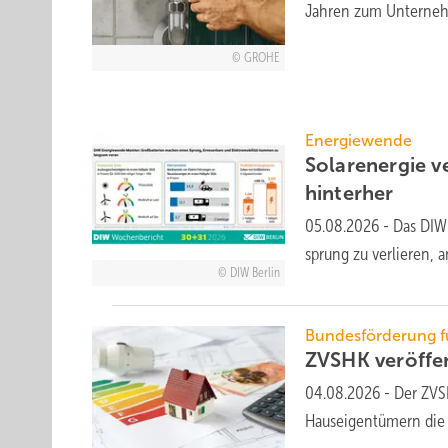
Jahren zum
Unterne
GROHE
Energiewende
Solarenergie ver
hinterher
05.08.2026
-
Das DIW 
sprung zu ver­lie­ren, 
DIW Berlin
Bundesförderung fü
ZVSHK veröffe
04.08.2026
-
Der ZVS
Hauseigentümern die 