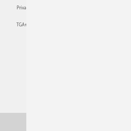
Privacy Manager
RSS-Feed
TGA+E abonnieren
TGA+E-WissensCheck
Veranstaltungen / Webinare
© 2026 TGA+E Fachplaner
Nach oben