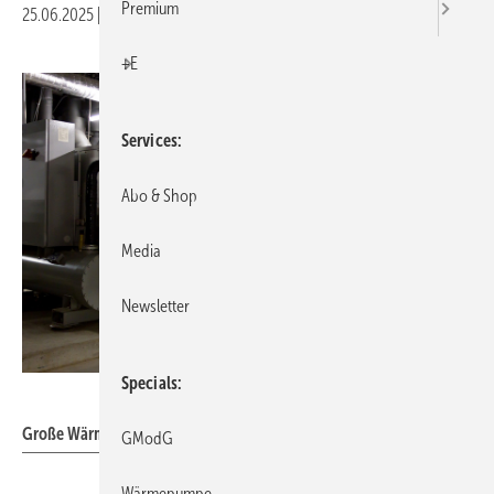
Premium
25.06.2025
|
Druckvorschau
+E
Services
Abo & Shop
Media
Newsletter
Specials
Ochsner / BWP
Große Wärmepumpen.
GModG
Wärmepumpe