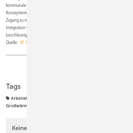
kommunale Entscheider und Energieberater, die in der
Konzeptentwicklung und Projektumsetzung tätig sind. Ziel ist es, den
Zugang zu relevanten Informationen zu erleichtern und so die
Integration von Großwärmepumpen in konkrete Projekte zu
beschleunigen. ■
Quelle:
LEA Hessen
/ fl
Teilen
Link kopieren
Tags
Arbeitshilfe
Großwärmepumpe
Großwärmepumpen
Keine Zeit? Kein Problem mit dem