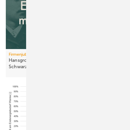
Firmenjubiläum
Hansgrohe: 125 Jahre Sa­ni­tär­tech­nik aus dem
Schwarz­wald