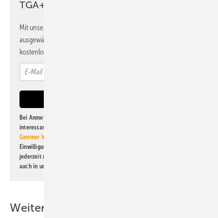
TGA+E Newsletter!
Mit unserem Newsletter erhalten Sie regelmäßig von uns
ausgewählte Informationen und Neuigkeiten, gebündelt und
kostenlos direkt ins Postfach.
Bei Anmeldung zu diesem Newsletter bin ich damit einverstanden, über
interessante Verlags- und Online-Angebote
der Marken der Alfons W.
Gentner Verlag GmbH & Co. KG
informiert zu werden. Diese
Einwilligung kann ich jederzeit widerrufen und eine Abmeldung ist
jederzeit möglich. Informationen zum Umgang mit Daten finden Sie
auch in unserer
Datenschutzerklärung
.
Weitere Inhalte