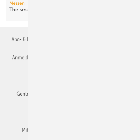
Messen
The smarter E Europe 2026: Fossil war
gestern
Abo- & Leserservice
AGB
Alle Inhalte chronologisch
Anmelden
Anmeldung & Registrierung
Datenschutz
Editor's choice
E-Paper
Fachbeiträge
Gentner Verlag
Impressum
Karriere bei Gentner
Team
Mediaservice
Mitgliedschaften und Engagement
Newsletter