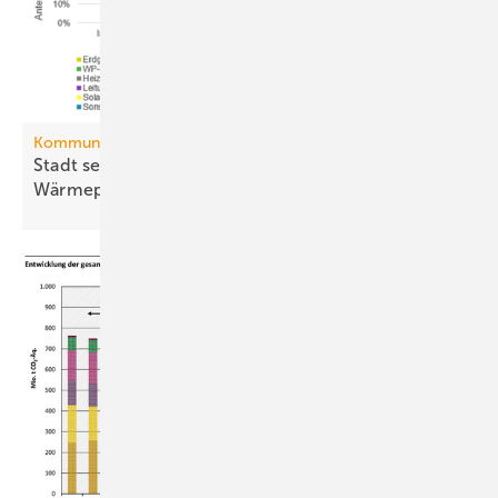
Kommunale Wärmeplanung
Stadt setzt aufs Netz, Land auf die
Wär­me­pumpe