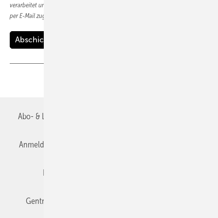
verarbeitet und gespeichert sowie mir weitergehende Themen-Informationen
per E-Mail zugesendet werden.
Teilen
Link kopieren
Abo- & Leserservice
AGB
Alle Inhalte chronologisch
Anmelden
Anmeldung & Registrierung
Datenschutz
Editor's choice
E-Paper
Fachbeiträge
Gentner Verlag
Impressum
Karriere bei Gentner