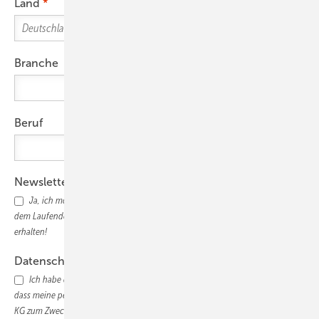
Land
Branche
Beruf
Newsletter
Ja, ich möchte den TGA+E-Newsletter abonnieren und wöchentlich auf
dem Laufenden bleiben und nützliche Informationen für das Tagesgeschäft
erhalten!
Datenschutz
Ich habe die
Datenschutzerklärung
gelesen und bin damit einverstanden,
dass meine persönlichen Daten vom Alfons W. Gentner Verlag GmbH und Co.
KG zum Zwecke der Teilnahme an der Informationskampagne elektronisch