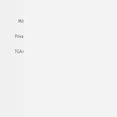
Team
Mediaservice
Mitgliedschaften und Engagement
Newsletter
Privacy Manager
RSS-Feed
TGA+E abonnieren
TGA+E-WissensCheck
Veranstaltungen / Webinare
© 2026 TGA+E Fachplaner