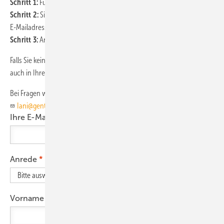
Schritt 1:
Füllen Sie das unten stehende Download-Formular aus
Schritt 2:
Sie erhalten eine E-Mail mit einem Link zum Validieren Ihrer
E-Mailadresse
Schritt 3:
Anschließend startet der Download automatisch
Falls Sie keine E-Mail in Ihrem Posteingang haben, sehen Sie bitte
auch in Ihrem Junk-Mail / Spam-Ordner nach.
Bei Fragen wenden Sie sich bitte an
Frau Michelle Iani (
Iani@gentner.de
)
Ihre E-Mail-Adresse
Anrede
Vorname