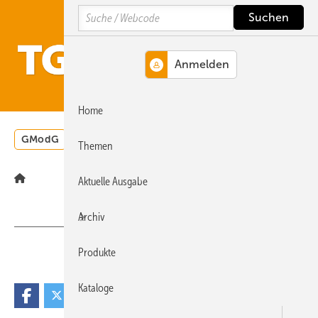
Springe
Springe
Springe
Search
auf
auf
auf
Hauptinhalt
Hauptmenü
SiteSearch
MENÜ
Home
GModG
Wärmepumpe
Heizungsförderung
Energ
Themen
Aktuelle Ausgabe
Archiv
Produkte
Teilen
Link kopieren
Kataloge