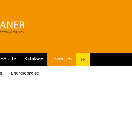
rodukte
Kataloge
Premium
+E
g
Energiepreise