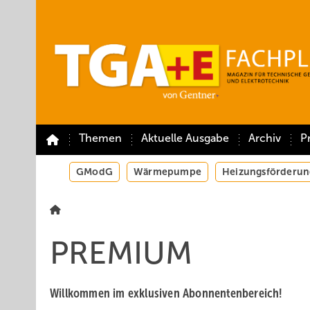
Springe
Springe
Springe
auf
auf
auf
Hauptinhalt
Hauptmenü
SiteSearch
Themen
Aktuelle Ausgabe
Archiv
P
GModG
Wärmepumpe
Heizungsförderun
PREMIUM
Willkommen im exklusiven Abonnentenbereich!