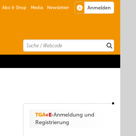
Abo & Shop
Media
Newsletter
Search
Suchen
Anmeldung und
Registrierung