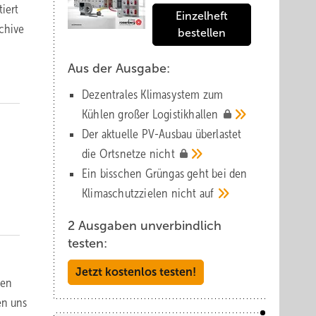
iert
Einzelheft
rchive
bestellen
Aus der Ausgabe:
Dezentrales Klimasystem zum
Kühlen großer
Logistik­hallen
Der aktuelle PV-Ausbau über­lastet
die Orts­netze
nicht
Ein bisschen Grüngas geht bei den
Klima­schutz­zielen nicht
auf
2 Ausgaben unverbindlich
testen:
Jetzt kostenlos testen!
hen
en uns