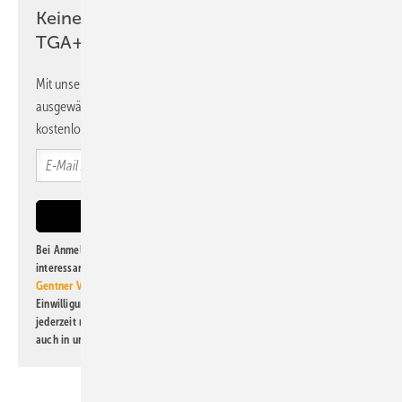
Klares Regelwerk, strenger
Keine Zeit? Kein Problem mit dem
Grenzwert
TGA+E Newsletter!
Mit unserem Newsletter erhalten Sie regelmäßig von uns
ausgewählte Informationen und Neuigkeiten, gebündelt und
kostenlos direkt ins Postfach.
Bei Anmeldung zu diesem Newsletter bin ich damit einverstanden, über
interessante Verlags- und Online-Angebote
der Marken der Alfons W.
Gentner Verlag GmbH & Co. KG
informiert zu werden. Diese
Einwilligung kann ich jederzeit widerrufen und eine Abmeldung ist
jederzeit möglich. Informationen zum Umgang mit Daten finden Sie
auch in unserer
Datenschutzerklärung
.