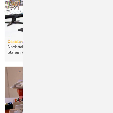
Schell
Bild 3 Pseudomonas aeruginosa ist besonders für
immungeschwächte Patienten gefährlich. Das Bakterium ist
bekannt für seine Resistenz gegenüber vielen Antibiotika und
Ökobilanzierung in der TGA
verursacht oft schwer behandelbare Infektionen.
Nachhaltigere Technik zum Vorteil der Gebäude
planen
Ein wirkungsvoller Weg, um dieses Risiko systematisch zu eliminieren,
ist der Einsatz von trocken geprüften Produkten oder bei
unvermeidbar nass geprüften Komponenten ein Hygienekonzept des
Herstellers. Bei der Trockenprüfung erfolgt die Dichtheitsprüfung
nicht mit Wasser, sondern mit Druckluft. Empfindliche Messgeräte
erkennen auch kleinste Undichtigkeiten zuverlässig – und das ganz
ohne Feuchtigkeitseintrag.
Funktionstests, etwa zur Auslösezeit von Armaturen, werden bei dieser