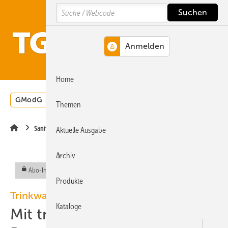
Springe
Springe
Springe
Search
auf
auf
auf
Hauptinhalt
Hauptmenü
SiteSearch
MENÜ
Home
GModG
Wärmepumpe
Heizungsförderung
Energ
Themen
Sanitärtechnik
Aktuelle Ausgabe
Archiv
Abo-Inhalt
Produkte
Trinkwasser-Installation
Kataloge
Mit trocken geprüften