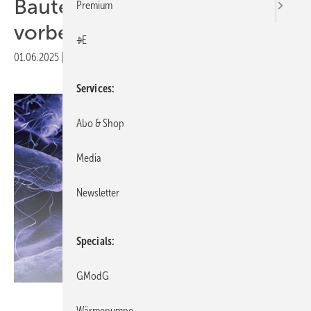
Bauteilen Pseudo­monaden
Premium
vor­beugen
+E
01.06.2025
|
Veröffentlicht in
Ausgabe 06-2025
Services
Abo & Shop
Media
Newsletter
Specials
GModG
Schell / i-Stock
Wärmepumpe