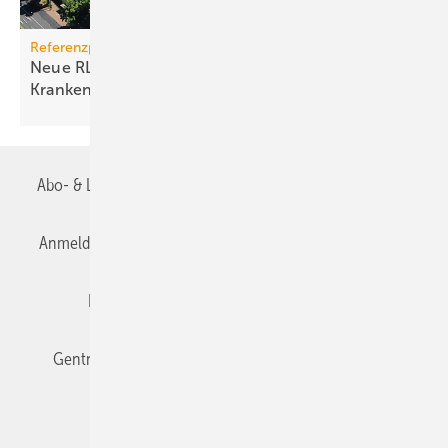
Referenzprojekt Wolf
Neue RLT-Anlagen im historischen
Krankenhaus
Abo- & Leserservice
AGB
Alle Inhalte chronologisch
Schell
Anmelden
Anmeldung & Registrierung
Datenschutz
Bild 4 „Prioritäre öffentliche Einrichtungen“ müssen jährlich
beprobt werden. Damit begonnen wird bei neuen oder wesentlich
Editor's choice
E-Paper
Fachbeiträge
umgebauten / erweiterten Trinkwasser-Installationen zum
Zeitpunkt der Übergabe.
Gentner Verlag
Impressum
Karriere bei Gentner
Das DVGW-Arbeitsblatt W 551-4 sowie die Richtlinie VDI 6023 Blatt 1
Team
Mediaservice
betonen: Nicht nur Betreiber, auch Hersteller, Fachplaner und