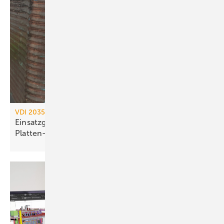
Trocken geprüfte Bauteile als
Präventionsstrategie
VDI 2035 / AGFW FW 510
Einsatzgrenzen kupfergelöteter
Platten-Wärme­übertrager