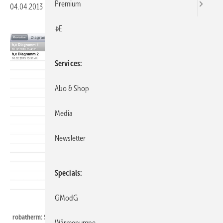
Premium
04.04.2013
|
Veröffentlicht in
Ausgabe 04-2013
|
Druckvorschau
+E
Services
Abo & Shop
Media
Newsletter
Specials
GModG
robatherm
robatherm: Screenshot aus der App Mollier-h,x.
Wärmepumpe