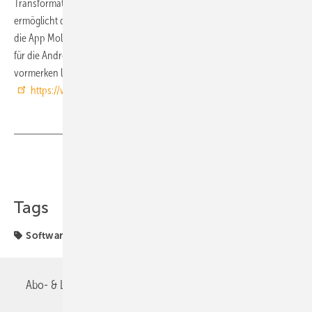
Transformationen berechnet werden. Eine einfache Export-Funktion
ermöglicht den Versand des h,x-Diagramms per E-Mail. Aktuell steht
die App Mollier-h,x für iPhone und iPad zur Verfügung. Interessenten
für die Android-Version können sich unter
app@robatherm.com
vormerken lassen und werden informiert, sobald sie verfügbar ist.
https://www.robatherm.com/en/
Teilen
Link kopieren
Tags
Software und Internet
Wetterdaten
Abo- & Leserservice
AGB
Alle Inhalte chronologisch