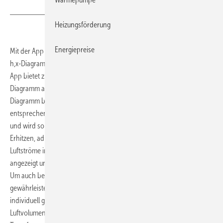
Heizungsförderung
Energiepreise
Mit der App Mollier-h,x von robatherm lassen sich Berechnungen im
h,x-Diagramm mit standortspezifischen Wetterdaten durchführen. Die
App bietet zudem nützliche Zusatzfunktionen, die mit einem h,x-
Diagramm auf Papier nicht möglich sind. So passt sich das h,x-
Diagramm beispielsweise durch die Eingabe des Luftdrucks
entsprechend an. Das Behaglichkeitsfeld kann frei verändert werden
und wird so zum individuellen Zielfeld. Luft-Transformationen, wie
Erhitzen, adiabatisch Befeuchten oder selbst das Mischen zweier
Luftströme in einem frei wählbaren Verhältnis, werden im Diagramm
angezeigt und zudem separat in einer Berechnungs­tabelle aufgeführt.
Um auch bei komplexen Berechnungen die Übersichtlichkeit zu
gewährleisten, kann der Nutzer die einzelnen Luftströme farblich
individuell gestalten. Basierend auf einem frei einzugebenden
Luftvolumenstrom kann die benötigte Leistung der ausgewählten Luft-