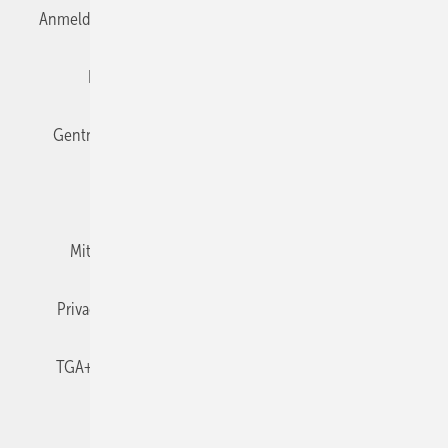
Anmelden
Anmeldung & Registrierung
Datenschutz
Editor's choice
E-Paper
Fachbeiträge
Gentner Verlag
Impressum
Karriere bei Gentner
Team
Mediaservice
Mitgliedschaften und Engagement
Newsletter
Privacy Manager
RSS-Feed
TGA+E abonnieren
TGA+E-WissensCheck
Veranstaltungen / Webinare
© 2026 TGA+E Fachplaner