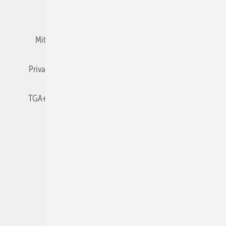
Team
Mediaservice
Mitgliedschaften und Engagement
Newsletter
Privacy Manager
RSS-Feed
TGA+E abonnieren
TGA+E-WissensCheck
Veranstaltungen / Webinare
© 2026 TGA+E Fachplaner