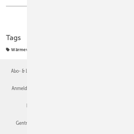
Teilen
Link kopieren
Tags
Wärmeversorgung
Abo- & Leserservice
AGB
Alle Inhalte chronologisch
Anmelden
Anmeldung & Registrierung
Datenschutz
Editor's choice
E-Paper
Fachbeiträge
Gentner Verlag
Impressum
Karriere bei Gentner