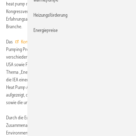
heat pump mission is low or no emission“ bietet die internationale
Kongressveranstaltung neueste Fachinformationen und den
Heizungsförderung
Erfahrungsaustausch mit den führenden Köpfen der Wärmepumpen-
Branche.
Energiepreise
Das
Kongressprogramm
beginnt am 28. September mit dem Heat
Pumping Programme (HPP) der IEA (International Energy Agency). In
verschiedenen Beiträgen vermittelt die IEA Informationen aus Europa,
USA sowie Fernost und präsentiert ihre Technology Roadmap zum
Thema „Energy Efficient Buildings: Heating and Cooling“. Zudem bietet
die IEA einen Vortragsblock mit zehn Vorträgen zum Thema „Industrial
Heat Pump Application“ an. Hier werden Potentiale der Märkte
aufgezeigt, das Thema Hochtemperaturkältemittel angesprochen
sowie die unterschiedlichsten Anwendungen weltweit beleuchtet.
Durch die European Heat Pump Association (EHPA) in
Zusammenarbeit mit der European Partnership for Energy and
Environment (EPEE) werden aktuelle Themen im europäischen