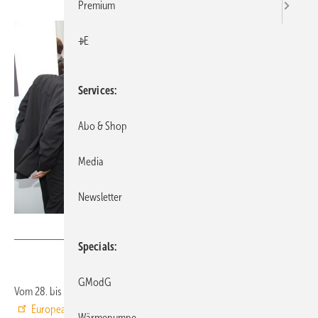
Premium
+E
Services
Abo & Shop
Media
Newsletter
NuernbergMesse / Thomas Geiger
Specials
GModG
Vom 28. bis 29. September findet im Nürnberger Messezentrum die
European Heat Pump Summit 2011
statt. Unter dem Motto „The
Wärmepumpe