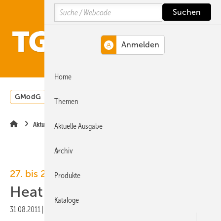
Springe
Springe
Springe
Search
auf
auf
auf
Hauptinhalt
Hauptmenü
SiteSearch
MENÜ
Home
GModG
Wärmepumpe
Heizungsförderung
Energ
Themen
Aktuelle Meldung
Aktuelle Ausgabe
Archiv
27. bis 29. September 2011
Produkte
Heat Pump City Nürnberg
Kataloge
31.08.2011
|
Druckvorschau