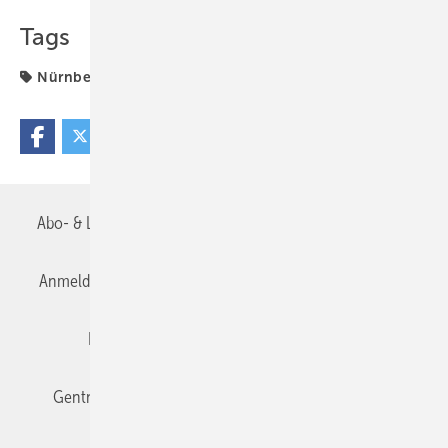
Tags
Nürnberg
Abo- & Leserservice
AGB
Alle Inhalte chronologisch
Anmelden
Anmeldung & Registrierung
Datenschutz
Editor's choice
E-Paper
Fachbeiträge
Gentner Verlag
Impressum
Karriere bei Gentner