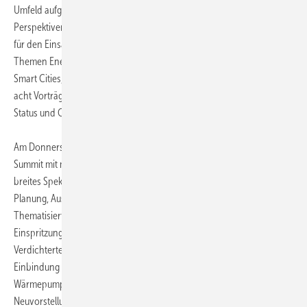
Umfeld aufgegriffen. Das Thema Kältemittel wird aus verschiedenen
Perspektiven betrachtet und sowohl der Status als auch ein Ausblick
für den Einsatz in Wärmepumpen gegeben. Weiterhin werden die
Themen Energy-related Products (ErP), Nearly Zero Energy Buildings,
Smart Cities, EU-Cert und Quality Labels in diesem Block mit insgesamt
acht Vorträgen aufgegriffen. Die EHPA wird außerdem ihren fundierten
Status und Outlook zu den aktuellen europäischen Märkten vorstellen.
Am Donnerstag, 29. September, bietet der European Heat Pump
Summit mit mehr als einem Dutzend Vorträgen aus der Industrie ein
breites Spektrum an Neuigkeiten und Erfahrungsaustausch zu
Planung, Auslegung und Anwendung von Wärmepumpen.
Thematisiert werden Entwicklungen bei den Wärmeübertragern, der
Einspritzung und der Regelung von Verdampfern, der
Verdichtertechnologien sowie den Anwendungen und der
Einbindung der Wärmepumpe. Komponenten- und
Wärmepumpenhersteller zeigen in diesem Rahmen mit
Neuvorstellungen den aktuellen Stand und die weitere Zukunft für die