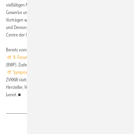
vielfältigen Möglichkeiten der Wärmepumpe im Einfamilienhaus, im
Gewerbe und in der industriellen Anwendung. Parallel zu diesen
Vorträgen wird es verschiedene Referate zu Development, Research
und Demonstration aus dem umfassenden Programm des Heat Pump
Centre der IEA geben.
Bereits vom 27. bis 28. September 2011 informiert am gleichen Ort das
9. Forum Wärmepumpe
vom Bundesverband Wärmepumpe
(BWP). Zudem findet am Nachmittag des 28. Septembers das
Symposium Luft-Luft-Wärmepumpe für Gewerbeimmobilien
des
ZVKKW statt. An allen drei Tagen stehen in einer
Foyer-Expo
Hersteller, Verbände und Organisationen der Branche zum Dialog
bereit. ■
Teilen
Link kopieren