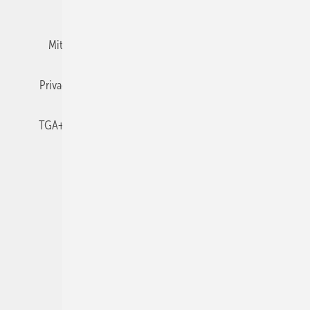
Team
Mediaservice
Mitgliedschaften und Engagement
Newsletter
Privacy Manager
RSS-Feed
TGA+E abonnieren
TGA+E-WissensCheck
Veranstaltungen / Webinare
© 2026 TGA+E Fachplaner