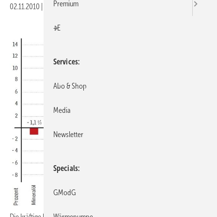
Premium
02.11.2010
|
Druckvorschau
+E
Services
Abo & Shop
Media
Newsletter
Specials
GModG
Wärmepumpe
Die kräftige konjunkturelle Erholung und die Kälteperiode am