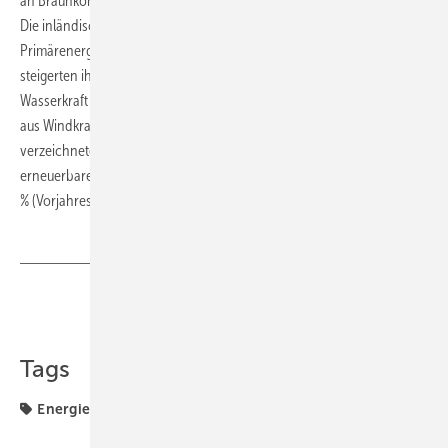
an Braunkohle lag knapp über dem Niveau des Vorjahreszeitraums.
Die inländischen Kernkraftwerke erhöhten ihren Beitrag zum
Primärenergieverbrauch um gut 5 %, erneuerbaren Energien
steigerten ihren Beitrag um knapp 6 %. Die Stromerzeugung aus
Wasserkraft (ohne Pumpspeicher) verringerte sich um knapp 3 %, die
aus Windkraft ging um 2,8 % zurück. Photovoltaik und Biogas
verzeichneten weiter deutliche Zuwächse. Der Anteil aller
erneuerbarer Energien am Primärenergieverbrauch stieg leicht auf 9,1
% (Vorjahreszeitraum: 8,9 %).
ToR
Teilen
Link kopieren
Tags
Energieverbrauch
Primärenergieverbrauch