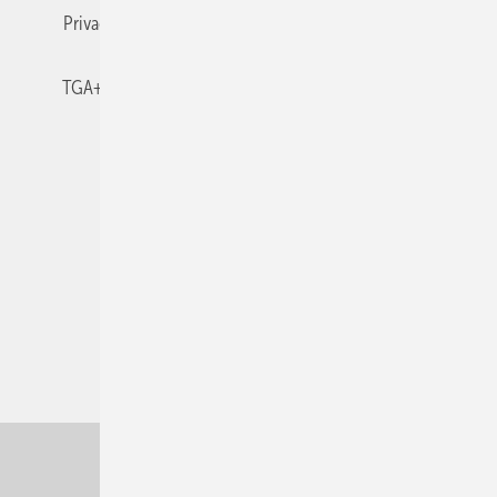
Privacy Manager
RSS-Feed
TGA+E abonnieren
TGA+E-WissensCheck
Veranstaltungen / Webinare
© 2026 TGA+E Fachplaner
Nach oben