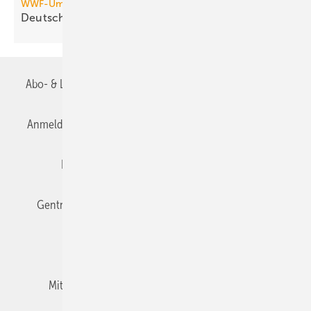
WWF-Umfrage
Deutsche tragen Energiekonzept
nicht
Abo- & Leserservice
AGB
Alle Inhalte chronologisch
Anmelden
Anmeldung & Registrierung
Datenschutz
Editor's choice
E-Paper
Fachbeiträge
Gentner Verlag
Impressum
Karriere bei Gentner
Team
Mediaservice
Mitgliedschaften und Engagement
Newsletter