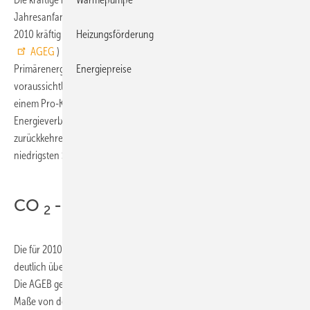
Jahresanfang werden den Energieverbrauch in Deutschland im Jahr
Heizungsförderung
2010 kräftig steigern. Die Arbeitsgemeinschaft Energiebilanzen (
AGEG
) rechnet in ihrer ersten Prognose für das Gesamtjahr beim
Energiepreise
Primärenergieverbrauch mit einem Zuwachs um knapp 4 % auf
voraussichtlich etwa 13.900 PJ (das entspricht 475 Mio. t SKE und
einem Pro-Kopf-Verbrauch von 47.150 kWh). Damit würde der
Energieverbrauch aber noch nicht zum Niveau des Jahres 2008
zurückkehren, sondern – mit Ausnahme des Jahres 2009 – den
niedrigsten Stand seit 1990 haben.
CO
-Emissionen werden steigen
2
Die für 2010 geschätzte Zunahme des Energieverbrauchs liegt
deutlich über dem erwarteten Wirtschaftswachstum von bis zu 3,5 %.
Die AGEB geht davon aus, dass die konjunkturelle Erholung in starkem
Maße von den energieintensiven Industriebranchen getragen wird.