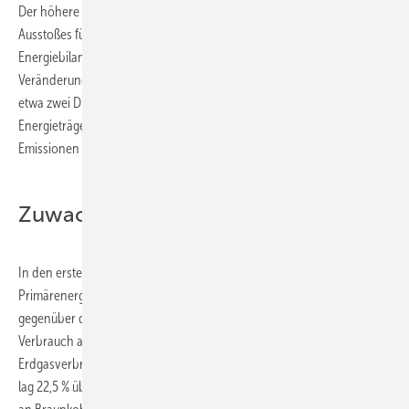
Der höhere Energieverbrauch wird zu einem Anstieg des CO
-
2
Ausstoßes führen, da sich nach den Berechnungen der AG
Energiebilanzen beim Mix der Energieträger 2010 nur geringfügige
Veränderungen zugunsten CO
-armer Energieträger ergeben und
2
etwa zwei Drittel des Verbrauchszuwachses auf kohlenstoffhaltige
Energieträger entfällt. Gerechnet wird mit einer Zunahme der CO
-
2
Emissionen um rund 4 %.
Zuwachs bis September über 4,1 %
In den ersten neun Monaten des Jahres 2010 stieg der Verbrauch an
Primärenergieträgern nach aktuellen Berechnungen der AGEB
gegenüber dem Vorjahreszeitraum um 4,1 % auf 10.216 PJ. Der
Verbrauch an Mineralöl verringerte sich um gut 1 %. Der
Erdgasverbrauch erhöhte sich um 5 %. Der Verbrauch an Steinkohle
lag 22,5 % über dem Vorjahreszeitraum, der Primärenergieverbrauch