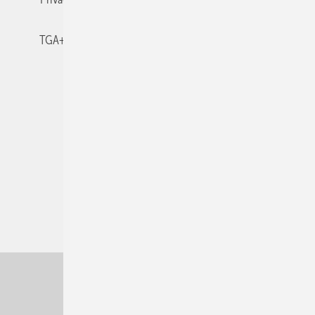
TGA+E-WissensCheck
Veranstaltungen / Webinare
© 2026 TGA+E Fachplaner
Nach oben