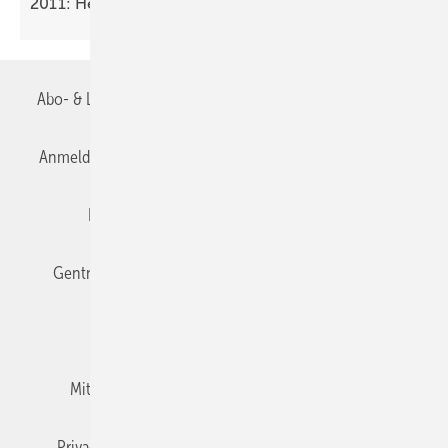
2011: Heizungswirtschaft wächst um 5
%
Abo- & Leserservice
AGB
Alle Inhalte chronologisch
Anmelden
Anmeldung & Registrierung
Datenschutz
Editor's choice
E-Paper
Fachbeiträge
Gentner Verlag
Impressum
Karriere bei Gentner
Team
Mediaservice
Mitgliedschaften und Engagement
Newsletter
Privacy Manager
RSS-Feed
TGA+E abonnieren