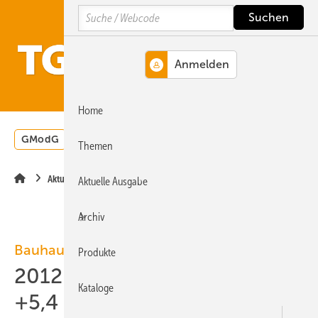
Springe
Springe
Springe
Search
auf
auf
auf
Hauptinhalt
Hauptmenü
SiteSearch
MENÜ
Home
GModG
Wärmepumpe
Heizungsförderung
Energ
Themen
Aktuelle Meldung
Aktuelle Ausgabe
Archiv
Bauhauptgewerbe
Produkte
2012: Nachfrage im Hochbau
Kataloge
+5,4 %