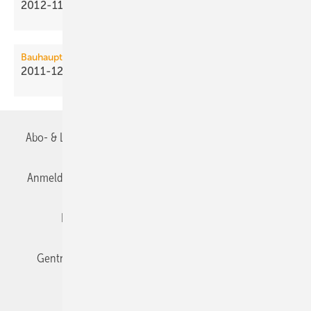
2012-11: Nachfrage im Hochbau —7,8
%
Bauhauptgewerbe
2011-12: Nachfrage im Hochbau +16,0
%
Abo- & Leserservice
AGB
Alle Inhalte chronologisch
Anmelden
Anmeldung & Registrierung
Datenschutz
Editor's choice
E-Paper
Fachbeiträge
Gentner Verlag
Impressum
Karriere bei Gentner
Team
Mediaservice