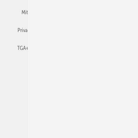
Mitgliedschaften und Engagement
Newsletter
Privacy Manager
RSS-Feed
TGA+E abonnieren
TGA+E-WissensCheck
Veranstaltungen / Webinare
© 2026 TGA+E Fachplaner