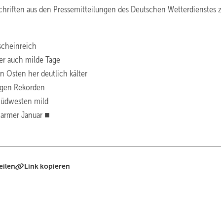
schriften aus den Pressemitteilungen des Deutschen Wetterdienstes
scheinreich
ber auch milde Tage
 Osten her deutlich kälter
nigen Rekorden
 Südwesten mild
warmer Januar ■
eilen
Link kopieren