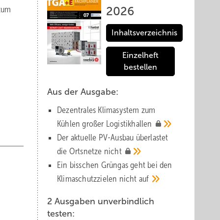
 zum
2026
Inhaltsverzeichnis
Einzelheft
bestellen
Aus der Ausgabe:
Dezentrales Klimasystem zum
Kühlen großer
Logistik­hallen
Der aktuelle PV-Ausbau über­lastet
die Orts­netze
nicht
Ein bisschen Grüngas geht bei den
Klima­schutz­zielen nicht
auf
2 Ausgaben unverbindlich
testen: