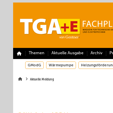
Springe
Springe
Springe
auf
auf
auf
Hauptinhalt
Hauptmenü
SiteSearch
Themen
Aktuelle Ausgabe
Archiv
P
GModG
Wärmepumpe
Heizungsförderun
Aktuelle Meldung