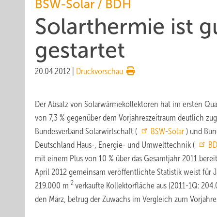
BSW-Solar / BDH
Solarthermie ist g
gestartet
20.04.2012
|
Druckvorschau
Der Absatz von Solarwärmekollektoren hat im ersten Quar
von 7,3 % gegenüber dem Vorjahreszeitraum deutlich zugel
Bundesverband Solarwirtschaft (
BSW-Solar
) und Bun
Deutschland Haus-, Energie- und Umwelttechnik (
B
mit einem Plus von 10 % über das Gesamtjahr 2011 bereit
April 2012 gemeinsam veröffentlichte Statistik weist für 
2
219.000 m
verkaufte Kollektorfläche aus (2011-1Q: 20
den März, betrug der Zuwachs im Vergleich zum Vorjahr