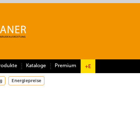
rodukte
Kataloge
Premium
+E
g
Energiepreise