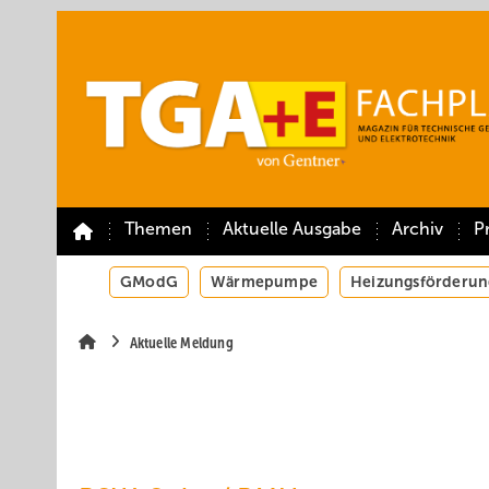
Springe
Springe
Springe
auf
auf
auf
Hauptinhalt
Hauptmenü
SiteSearch
Themen
Aktuelle Ausgabe
Archiv
P
GModG
Wärmepumpe
Heizungsförderun
Aktuelle Meldung