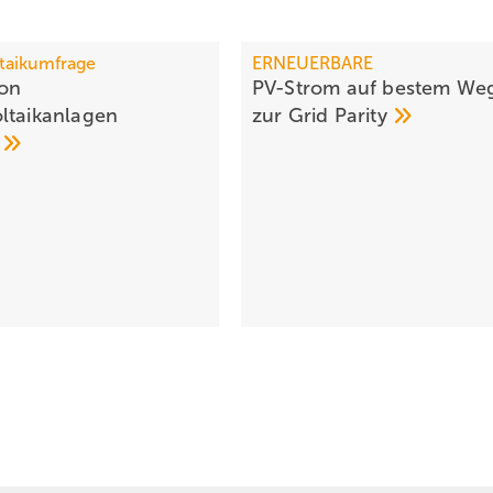
taikumfrage
ERNEUERBARE
von
PV-Strom auf bestem We
ltaikanlagen
zur Grid
Parity
n