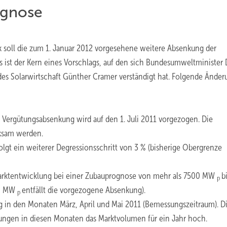
ognose
 soll die zum 1. Januar 2012 vorgesehene weitere Absenkung der
es ist der Kern eines Vorschlags, auf den sich Bundesumweltminister D
es Solarwirtschaft Günther Cramer verständigt hat. Folgende Ände
n Vergütungsabsenkung wird auf den 1. Juli 2011 vorgezogen. Die
rksam werden.
olgt ein weiterer Degressionsschritt von 3 % (bisherige Obergrenze
Marktentwicklung bei einer Zubauprognose von mehr als 7500 MW
b
p
00 MW
entfällt die vorgezogene Absenkung).
p
g in den Monaten März, April und Mai 2011 (Bemessungszeitraum). D
ngen in diesen Monaten das Marktvolumen für ein Jahr hoch.