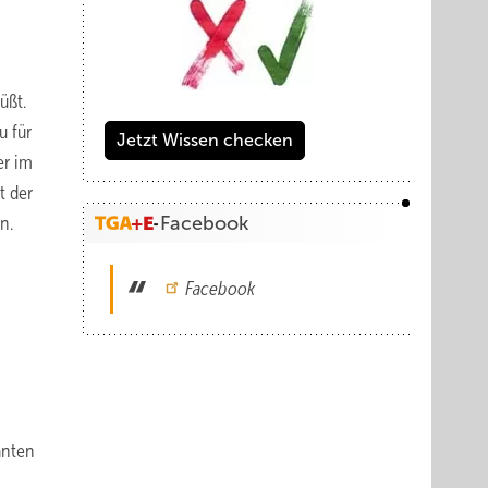
üßt.
u für
Jetzt Wissen checken
er im
t der
n.
Facebook
Facebook
anten