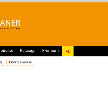
rodukte
Kataloge
Premium
+E
g
Energiepreise