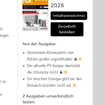
2026
Inhaltsverzeichnis
Einzelheft
r.
bestellen
rungen
Aus der Ausgabe:
Dezentrales Klimasystem zum
Kühlen großer
Logistik­hallen
Der aktuelle PV-Ausbau über­lastet
die Orts­netze
nicht
Ein bisschen Grüngas geht bei den
is zu
Klima­schutz­zielen nicht
auf
ie
2 Ausgaben unverbindlich
testen: