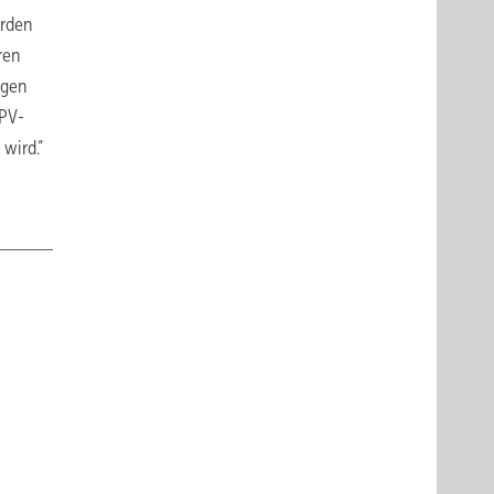
orden
ren
ngen
 PV-
wird.“