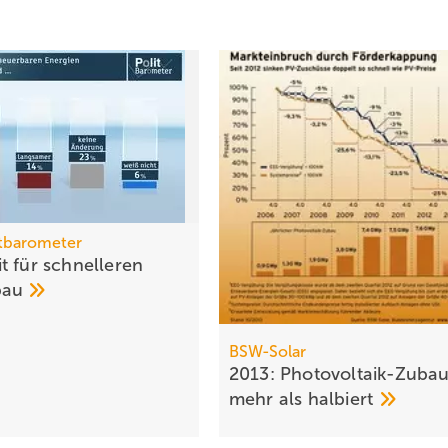
tbarometer
t für schnelleren
bau
BSW-Solar
2013: Photovoltaik-Zuba
mehr als
halbiert