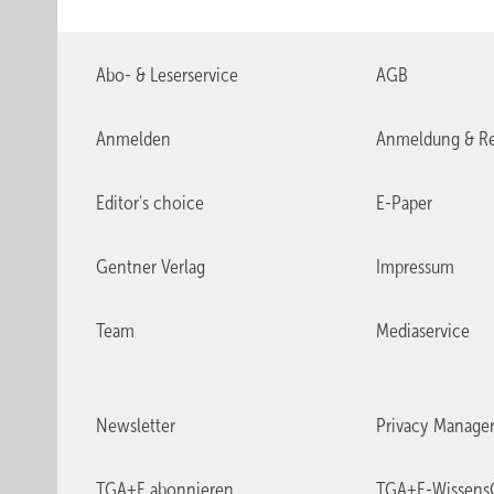
Abo- & Leserservice
AGB
Anmelden
Anmeldung & Re
Editor's choice
E-Paper
Gentner Verlag
Impressum
Team
Mediaservice
Newsletter
Privacy Manage
TGA+E abonnieren
TGA+E-Wissens