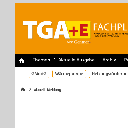
Springe
Springe
Springe
auf
auf
auf
Hauptinhalt
Hauptmenü
SiteSearch
Themen
Aktuelle Ausgabe
Archiv
P
GModG
Wärmepumpe
Heizungsförderun
Aktuelle Meldung