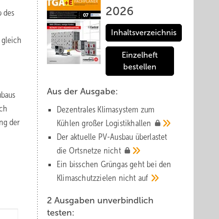
2026
b des
Inhaltsverzeichnis
 gleich
Einzelheft
bestellen
Aus der Ausgabe:
ubaus
ich
Dezentrales Klimasystem zum
ng der
Kühlen großer
Logistik­hallen
Der aktuelle PV-Ausbau über­lastet
die Orts­netze
nicht
Ein bisschen Grüngas geht bei den
Klima­schutz­zielen nicht
auf
2 Ausgaben unverbindlich
testen: