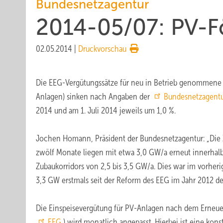
Bundesnetzagentur
2014-05/07: PV-F
02.05.2014
|
Druckvorschau
Die EEG-Vergütungssätze für neu in Betrieb genommene 
Anlagen) sinken nach Angaben der
Bundesnetzagent
2014 und am 1. Juli 2014 jeweils um 1,0 %.
Jochen Homann, Präsident der Bundesnetzagentur: „Die
zwölf Monate liegen mit etwa 3,0 GW/a erneut innerhalb
Zubaukorridors von 2,5 bis 3,5 GW/a. Dies war im vorhe
3,3 GW erstmals seit der Reform des EEG im Jahr 2012 der 
Die Einspeisevergütung für PV-Anlagen nach dem Erneue
EEG
) wird monatlich angepasst. Hierbei ist eine kon