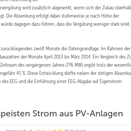
evergütung wird zusätzlich abgesenkt, wenn sich der Zubau oberhal
gt. Die Absenkung erfolgt dabei stufenweise je nach Höhe der
 würde dagegen dazu führen, dass die Vergütung weniger stark sinkt,
ie zurückliegenden zwölf Monate die Datengrundlage. Im Rahmen der
ubauzahlen der Monate April 2013 bis März 2014. Ein Vergleich des Z
eitraum des vergangenen Jahres (776 MW) ergibt trotz der wesentl
efähr 41 %. Diese Entwicklung dürfte neben der stetigen Absenku
e des EEG und die Einführung einer EEG-Abgabe auf Eigenstrom
speisten Strom aus PV-Anlagen