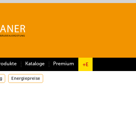
rodukte
Kataloge
Premium
+E
g
Energiepreise