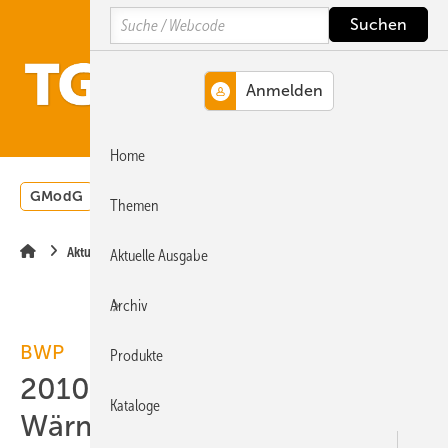
Springe
Springe
Springe
Search
auf
auf
auf
Hauptinhalt
Hauptmenü
SiteSearch
MENÜ
Home
GModG
Wärmepumpe
Heizungsförderung
Energ
Themen
Aktuelle Meldung
Aktuelle Ausgabe
Archiv
BWP
Produkte
2010 sinkt
Kataloge
Wärmepumpenabsatz um 7