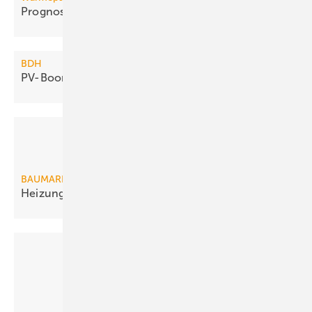
Prognosen erwarten starkes
Wachstum
BDH
PV-Boom bremst
Heizungsmodernisierung
BAUMARKT
Heizungsmarkt für Erneuerbare
eingebrochen