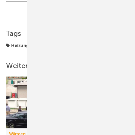
Teilen
Link kopieren
Tags
Heizungswärmepumpe
Wärmepumpenabsatz
Weitere Inhalte
Wärmepumpenmarkt