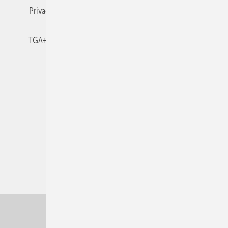
Privacy Manager
RSS-Feed
TGA+E abonnieren
TGA+E-WissensCheck
Veranstaltungen / Webinare
© 2026 TGA+E Fachplaner
Nach oben