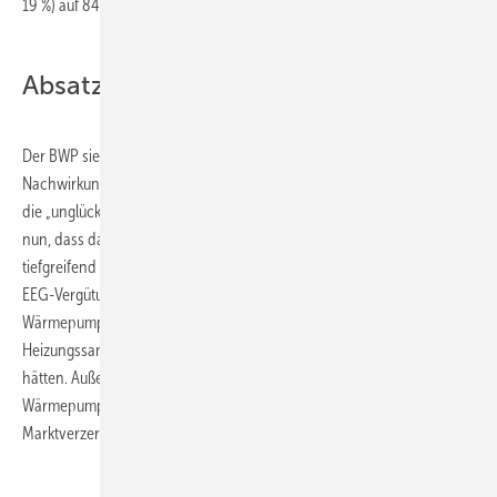
19 %) auf 8400 Stück.
Absatzrückgang hat mehrere Gründe
Der BWP sieht als Hauptgründe für die negative Absatzentwicklung
Nachwirkungen der Wirtschaftskrise, niedrige Öl- und Gaspreise und
die „unglückliche Förderpolitik der Bundesregierung“. Es zeige sich
nun, dass das Stop-and-Go im Marktanreizprogramm den Markt
tiefgreifend verunsichert hat. Auch die angekündigte Absenkung der
EEG-Vergütung für Strom aus Photovoltaik-Anlagen habe den
Wärmepumpenabsatz verringert, da manche Kunden ihre
Heizungssanierung zugunsten einer Photovoltaik-Anlage verschoben
hätten. Außerdem führten die höheren Steuern und Abgaben bei
Wärmepumpenstrom gegenüber Heizöl und Erdgas zu einer
Marktverzerrung. ■