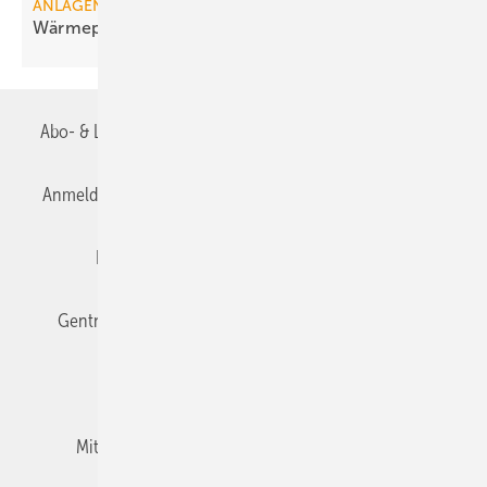
ANLAGENTECHNIK
Wärmepumpe legt im Neubau
zu
Abo- & Leserservice
AGB
Alle Inhalte chronologisch
Anmelden
Anmeldung & Registrierung
Datenschutz
Editor's choice
E-Paper
Fachbeiträge
Gentner Verlag
Impressum
Karriere bei Gentner
Team
Mediaservice
Mitgliedschaften und Engagement
Newsletter