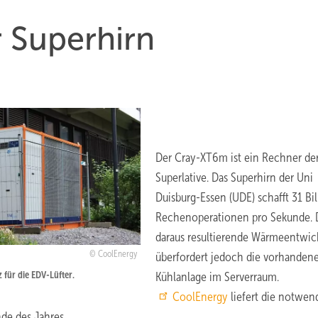
 Superhirn
Der Cray-XT6m ist ein Rechner de
Superlative. Das Superhirn der Uni
Duisburg-Essen (UDE) schafft 31 Bi
Rechenoperationen pro Sekunde. 
daraus resultierende Wärmeentwic
CoolEnergy
überfordert jedoch die vorhanden
z für die EDV-Lüfter.
Kühlanlage im Serverraum.
CoolEnergy
liefert die notwen
nde des Jahres.