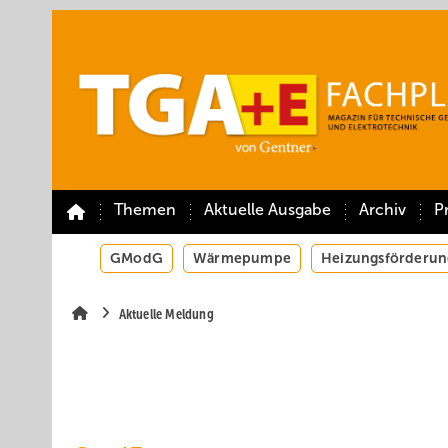
Springe
Springe
Springe
auf
auf
auf
Hauptinhalt
Hauptmenü
SiteSearch
Themen
Aktuelle Ausgabe
Archiv
P
GModG
Wärmepumpe
Heizungsförderun
Aktuelle Meldung