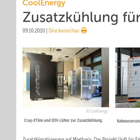
CoolEnergy
Zusatzkühlung für
09.10.2010
|
Druckvorschau
CoolEnergy
Cray-XT6m und EDV-Lüfter zur Zusatzkühlung.
Kaltwassersat
Zusatzklimatisierung auf Mietbasis. Das Projekt läuft bis E