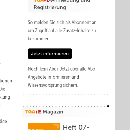
Anmeldung und
Registrierung
So melden Sie sich als Abonnent an,
um Zugriff auf alle Zusatz-Inhalte zu
bekommen.
Jetzt informieren
r
Noch kein Abo?
Jetzt über alle Abo-
Angebote informieren und
llionen
Wissensvorsprung sichern.
Die
klung
e
Magazin
dige
Heft 07-