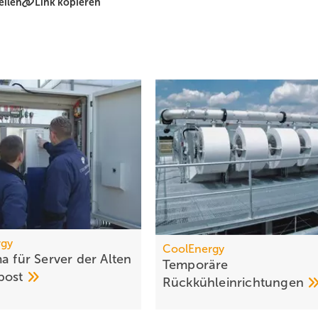
eilen
Link kopieren
rgy
CoolEnergy
a für Server der Alten
Temporäre
post
Rückkühleinrichtungen