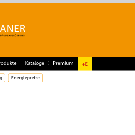
rodukte
Kataloge
Premium
+E
g
Energiepreise