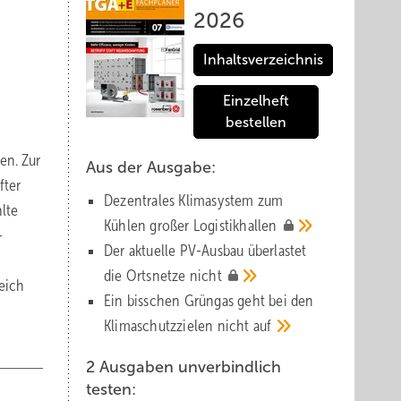
2026
Inhaltsverzeichnis
Einzelheft
bestellen
en. Zur
Aus der Ausgabe:
fter
Dezentrales Klimasystem zum
lte
Kühlen großer
Logistik­hallen
-
Der aktuelle PV-Ausbau über­lastet
n
die Orts­netze
nicht
reich
Ein bisschen Grüngas geht bei den
Klima­schutz­zielen nicht
auf
2 Ausgaben unverbindlich
testen: