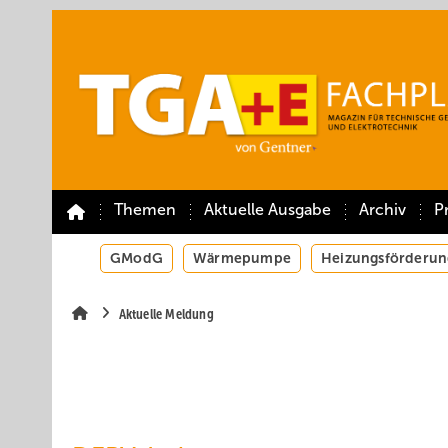
Springe
Springe
Springe
auf
auf
auf
Hauptinhalt
Hauptmenü
SiteSearch
Themen
Aktuelle Ausgabe
Archiv
P
GModG
Wärmepumpe
Heizungsförderun
Aktuelle Meldung