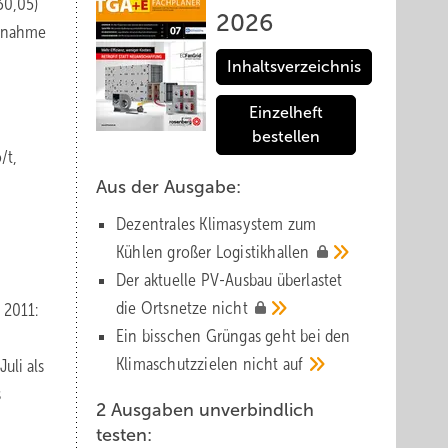
30,05)
2026
Abnahme
Inhaltsverzeichnis
Einzelheft
bestellen
/t,
Aus der Ausgabe:
Dezentrales Klimasystem zum
Kühlen großer
Logistik­hallen
Der aktuelle PV-Ausbau über­lastet
die Orts­netze
nicht
 2011:
Ein bisschen Grüngas geht bei den
Klima­schutz­zielen nicht
auf
uli als
s
2 Ausgaben unverbindlich
testen: