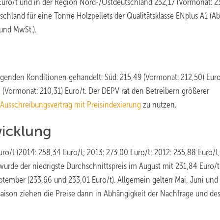
 Euro/t und in der Region Nord-/Ostdeutschland 232,17 (Vormonat: 2
tschland für eine Tonne Holzpellets der Qualitätsklasse ENplus A1 (
 und MwSt.).
enden Konditionen gehandelt: Süd: 215,49 (Vormonat: 212,50) Euro
3 (Vormonat: 210,31) Euro/t. Der DEPV rät den Betreibern größerer
Ausschreibungsvertrag mit Preisindexierung
zu nutzen.
wicklung
uro/t (2014: 258,34 Euro/t; 2013: 273,00 Euro/t; 2012: 235,88 Euro/t,
 wurde der niedrigste Durchschnittspreis im August mit 231,84 Euro/t
eptember (233,66 und 233,01 Euro/t). Allgemein gelten Mai, Juni und J
saison ziehen die Preise dann in Abhängigkeit der Nachfrage und de