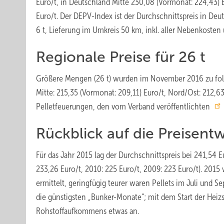
Euro/t, in Deutschland Mitte 230,08 (Vormonat: 224,43)
Euro/t. Der DEPV-Index ist der Durchschnittspreis in Deu
6 t, Lieferung im Umkreis 50 km, inkl. aller Nebenkosten
Regionale Preise für 26 t
Größere Mengen (26 t) wurden im November 2016 zu folg
Mitte: 215,35 (Vormonat: 209,11) Euro/t, Nord/Ost: 212,6
Pelletfeuerungen, den vom Verband veröffentlichten
Rückblick auf die Preisent
Für das Jahr 2015 lag der Durchschnittspreis bei 241,54 E
233,26 Euro/t, 2010: 225 Euro/t, 2009: 223 Euro/t). 2015
ermittelt, geringfügig teurer waren Pellets im Juli und S
die günstigsten „Bunker-Monate“; mit dem Start der Heiz
Rohstoffaufkommens etwas an.