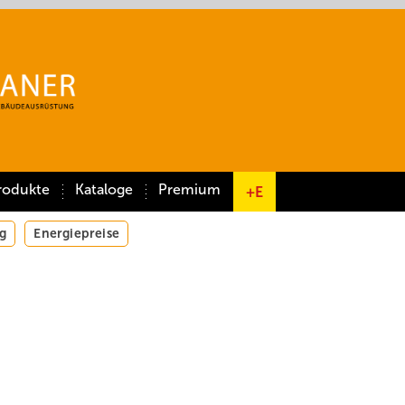
rodukte
Kataloge
Premium
+E
g
Energiepreise