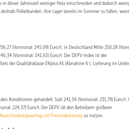
e in dieser Jahreszeit weniger Holz einschneiden und dadurch weni
rät deshalb Pelletkunden, ihre Lager bereits im Sommer zu füllen, wen
256,27 (Vormonat: 245,09) Euro/t, in Deutschland Mitte 250,28 (Vor
46,34 (Vormonat: 241,63) Euro/t. Der DEPV-Index ist der
llets der Qualitätsklasse ENplus A1 (Abnahme 6 t, Lieferung im Umkr
en Konditionen gehandelt: Süd: 241,54 (Vormonat: 231,79) Euro/t, M
onat: 224,37) Euro/t. Der DEPV rät den Betreibern größerer
Ausschreibungsvertrag mit Preisindexierung
zu nutzen.