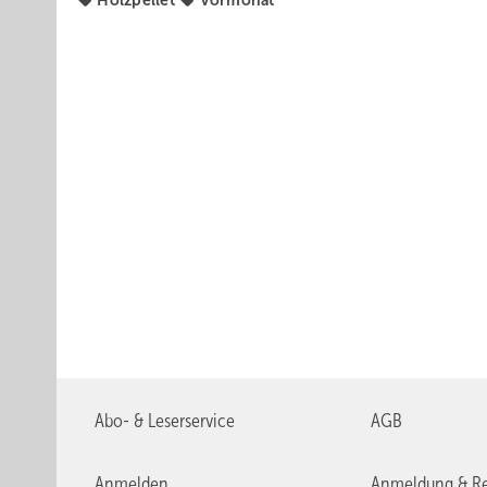
Holzpellet
Vormonat
Abo- & Leserservice
AGB
Anmelden
Anmeldung & Re