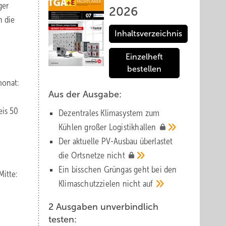
ger
2026
n die
Inhaltsverzeichnis
Einzelheft
bestellen
monat:
Aus der Ausgabe:
eis 50
Dezentrales Klimasystem zum
Kühlen großer
Logistik­hallen
Der aktuelle PV-Ausbau über­lastet
die Orts­netze
nicht
Ein bisschen Grüngas geht bei den
itte:
Klima­schutz­zielen nicht
auf
2 Ausgaben unverbindlich
testen: