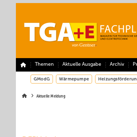
Springe
Springe
Springe
auf
auf
auf
Hauptinhalt
Hauptmenü
SiteSearch
Themen
Aktuelle Ausgabe
Archiv
P
GModG
Wärmepumpe
Heizungsförderun
Aktuelle Meldung