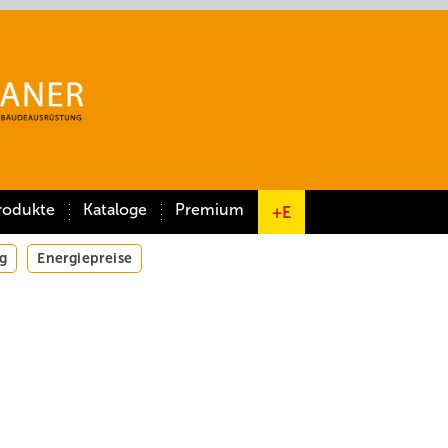
rodukte
Kataloge
Premium
+E
g
Energiepreise