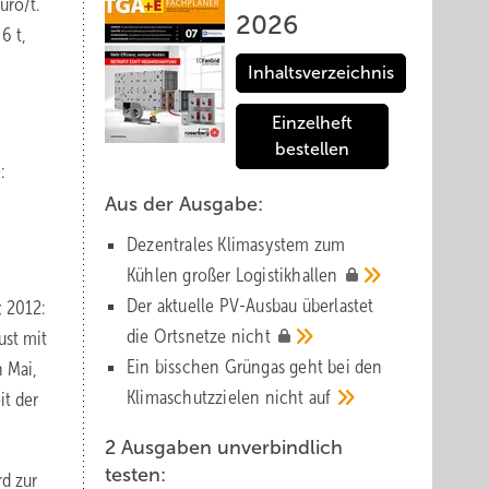
uro/t.
2026
6 t,
Inhaltsverzeichnis
Einzelheft
bestellen
:
Aus der Ausgabe:
Dezentrales Klimasystem zum
Kühlen großer
Logistik­hallen
Der aktuelle PV-Ausbau über­lastet
; 2012:
die Orts­netze
nicht
ust mit
Ein bisschen Grüngas geht bei den
n Mai,
Klima­schutz­zielen nicht
auf
it der
2 Ausgaben unverbindlich
testen:
rd zur