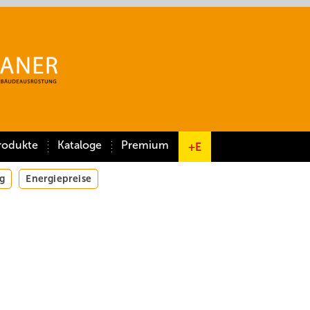
rodukte
Kataloge
Premium
+E
g
Energiepreise