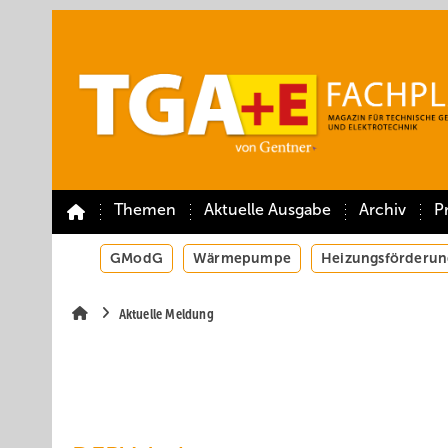
Springe
Springe
Springe
auf
auf
auf
Hauptinhalt
Hauptmenü
SiteSearch
Themen
Aktuelle Ausgabe
Archiv
P
GModG
Wärmepumpe
Heizungsförderun
Aktuelle Meldung