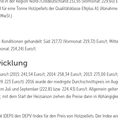
nd in der Region Nord-/Ostdeutschland 231,93 (Vormonat: 229,60) E
 für eine Tonne Holzpellets der Qualitätsklasse ENplus A1 (Abnahme 
 MwSt.).
Konditionen gehandelt: Süd: 217,72 (Vormonat: 219,72) Euro/t, Mitte
onat: 214,24) Euro/t.
wicklung
uro/t (2015: 241,54 Euro/t; 2014: 258,34 Euro/t; 2013: 273,00 Euro/t
09: 223 Euro/t). 2016 wurde der niedrigste Durchschnittspreis im Aug
s im Juli und September (222,81 bzw. 224,43) Euro/t. Allgemein gelte
“; mit dem Start der Heizsaison ziehen die Preise dann in Abhängigke
ut (DEPI) den DEPV-Index für den Preis von Holzpellets. Der Index wi