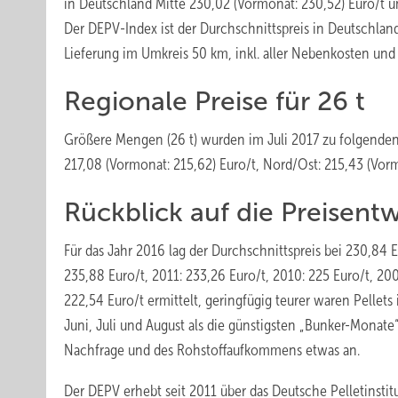
in Deutschland Mitte 230,02 (Vormonat: 230,52) Euro/t u
Der DEPV-Index ist der Durchschnittspreis in Deutschland
Lieferung im Umkreis 50 km, inkl. aller Nebenkosten und
Regionale Preise für 26 t
Größere Mengen (26 t) wurden im Juli 2017 zu folgenden 
217,08 (Vormonat: 215,62) Euro/t, Nord/Ost: 215,43 (Vorm
Rückblick auf die Preisent
Für das Jahr 2016 lag der Durchschnittspreis bei 230,84 E
235,88 Euro/t, 2011: 233,26 Euro/t, 2010: 225 Euro/t, 20
222,54 Euro/t ermittelt, geringfügig teurer waren Pellet
Juni, Juli und August als die günstigsten „Bunker-Monate
Nachfrage und des Rohstoffaufkommens etwas an.
Der DEPV erhebt seit 2011 über das Deutsche Pelletinstit