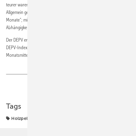
teurer waren Pellets im Juli und August (237,82 bzw. 237,49) Euro/t.
Allgemein gelten Mai, Juni, Juli und August als die günstigsten „Bunker-
Monate“; mit dem Start der Heizsaison ziehen die Preise dann in
Abhängigkeit der Nachfrage und des Rohstoffaufkommens etwas an.
Der DEPV erhebt seit 2011 über das Deutsche Pelletinstitut (DEPI) den
DEPV-Index für den Preis von Holzpellets. Der Index wird zur
Monatsmitte veröffentlicht. ■
Teilen
Link kopieren
Tags
Holzpellet
Vormonat