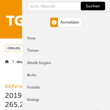
Springe
Springe
Springe
Search
auf
auf
auf
Hauptinhalt
Hauptmenü
SiteSearch
MENÜ
Home
GModG
Wärmepumpe
Heizungsförderung
Energ
Themen
Aktuelle Meldung
Aktuelle Ausgabe
Archiv
DEPV-Index
Produkte
2019-01: Holzpellets kosten
Kataloge
265,26 Euro/t