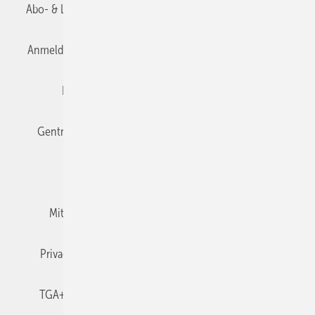
Abo- & Leserservice
AGB
Alle Inhalte chronologisch
Anmelden
Anmeldung & Registrierung
Datenschutz
Editor's choice
E-Paper
Fachbeiträge
Gentner Verlag
Impressum
Karriere bei Gentner
Team
Mediaservice
Mitgliedschaften und Engagement
Newsletter
Privacy Manager
RSS-Feed
TGA+E abonnieren
TGA+E-WissensCheck
Veranstaltungen / Webinare