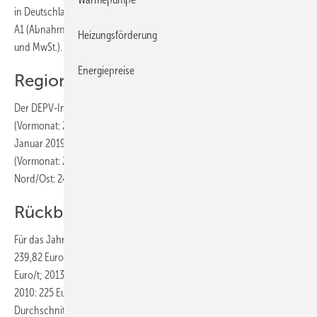
in Deutschland für eine Tonne Holzpellets der Qualitätsklasse ENplus
A1 (Abnahme 6 t, Lieferung im Umkreis 50 km, inkl. aller Nebenkosten
Heizungsförderung
und MwSt.).
Energiepreise
Regionale Preise für 26 t
Der DEPV-Index Januar 2019 für 26 t beträgt 248,52 Euro/t
(Vormonat: 244,45 Euro/a). Regional wurden Abnahmen von 26 t im
Januar 2019 zu folgenden Konditionen gehandelt: Süd: 252,32
(Vormonat: 247,71) Euro/t, Mitte: 242,67 (Vormonat: 239,92) Euro/t,
Nord/Ost: 246,31 (Vormonat: 239,26) Euro/t.
Rückblick auf die Preisentwicklung
Für das Jahr 2018 lag der Durchschnittspreis (6 t) bei 247,39 (2017:
239,82 Euro/t; 2016: 230,84 Euro/t; 2015: 241,54 Euro/t; 2014: 258,34
Euro/t; 2013: 273,00 Euro/t; 2012: 235,88 Euro/t; 2011: 233,26 Euro/t;
2010: 225 Euro/t; 2009: 223 Euro/t). 2018 wurde der niedrigste
Durchschnittspreis im Juli mit 2360,36 Euro/t ermittelt, geringfügig