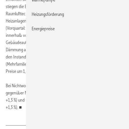
stiegen die Baupreise um 4,4 % (Vorquartal: +3,2 %), bei
Raumlufttechnischen Anlagen um 2,2 % (Vorquartal: +2,1 %), für
Heizungsförderung
Heizanlagen und zentrale Wassererwärmungsanlagen um 2,7 %
(Vorquartal: +2,7 %), bei Gas-, Wasser- und Entwässerungsanlagen
Energiepreise
innerhalb von Gebäuden um 2,5 % (Vorquartal: +2,2 %), für die
Gebäudeautomation um 1,4 % (Vorquartal: +1,3 %) und für die
Dämmung an technischen Anlagen um 2,7 % (Vorquartal: +3,0 %). Bei
den Instandhaltungsarbeiten an Wohngebäuden
(Mehrfamiliengebäude ohne Schönheitsreparaturen) nahmen die
Preise um 1,8 % (Vorquartal: +1,6 %) zu.
Bei Nichtwohngebäuden erhöhten sich die Baupreisindizes
gegenüber November 2009 für Bürogebäude um 1,6 % (Vorquartal:
+1,3 %) und für gewerbliche Betriebsgebäude um 1,8 % (Vorquartal:
+1,3 %). ■