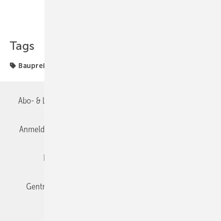
Teilen
Link kopieren
Tags
Baupreisindex
Vorquartal
Abo- & Leserservice
AGB
Alle Inhalte chronologisch
Anmelden
Anmeldung & Registrierung
Datenschutz
Editor's choice
E-Paper
Fachbeiträge
Gentner Verlag
Impressum
Karriere bei Gentner
Team
Mediaservice