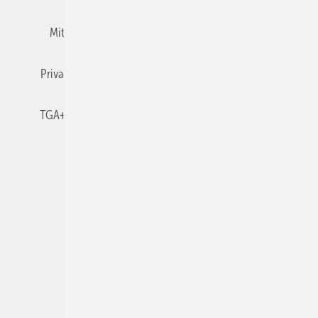
Mitgliedschaften und Engagement
Newsletter
Privacy Manager
RSS-Feed
TGA+E abonnieren
TGA+E-WissensCheck
Veranstaltungen / Webinare
© 2026 TGA+E Fachplaner