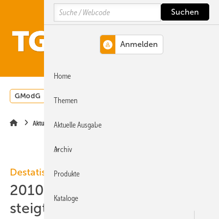
Springe
Springe
Springe
Search
auf
auf
auf
Hauptinhalt
Hauptmenü
SiteSearch
MENÜ
Home
GModG
Wärmepumpe
Heizungsförderung
Energ
Themen
Aktuelle Meldung
Aktuelle Ausgabe
Archiv
Destatis
Produkte
2010-11: Baupreisindex
Kataloge
steigt um 1,6 %