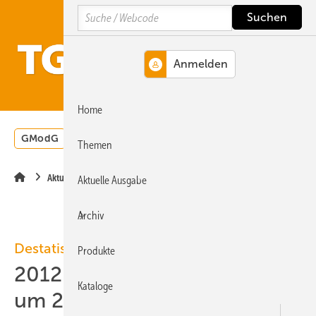
Springe
Springe
Springe
Search
auf
auf
auf
Hauptinhalt
Hauptmenü
SiteSearch
MENÜ
Home
GModG
Wärmepumpe
Heizungsförderung
Energ
Themen
Aktuelle Meldung
Aktuelle Ausgabe
Archiv
Destatis
Produkte
2012-11: Baupreisindex steigt
Kataloge
um 2,5 %