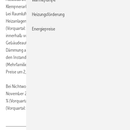
Klempnerarbeiten stiegen die Baupreise um 3,2 % (Vorquartal: +3,1 %),
bei Raumlufttechnischen Anlagen um 3,1 % (Vorquartal: +3,0 %), für
Heizungsförderung
Heizanlagen und zentrale Wassererwärmungsanlagen um 3,4 %
(Vorquartal: +3,5 %), bei Gas-, Wasser- und Entwässerungsanlagen
Energiepreise
innerhalb von Gebäuden um 3,4 % (Vorquartal: +3,4 %), für die
Gebäudeautomation um 2,4 % (Vorquartal: +2,5 %) und für die
Dämmung an technischen Anlagen um 3,6 % (Vorquartal: +3,8 %). Bei
den Instandhaltungsarbeiten an Wohngebäuden
(Mehrfamiliengebäude ohne Schönheitsreparaturen) nahmen die
Preise um 2,9 % (Vorquartal: +2,9 %) zu.
Bei Nichtwohngebäuden erhöhten sich die Baupreisindizes im
November 2012 gegenüber November 2011 für Bürogebäude um 2,4
% (Vorquartal: +2,4 %) und für gewerbliche Betriebsgebäude um 2,3 %
(Vorquartal: +2,3 %). ■