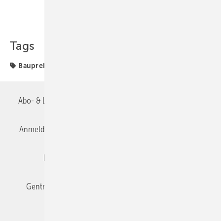
Teilen
Link kopieren
Tags
Baupreisindex
Vorquartal
Abo- & Leserservice
AGB
Alle Inhalte chronologisch
Anmelden
Anmeldung & Registrierung
Datenschutz
Editor's choice
E-Paper
Fachbeiträge
Gentner Verlag
Impressum
Karriere bei Gentner
Team
Mediaservice