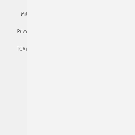
Mitgliedschaften und Engagement
Newsletter
Privacy Manager
RSS-Feed
TGA+E abonnieren
TGA+E-WissensCheck
Veranstaltungen / Webinare
© 2026 TGA+E Fachplaner