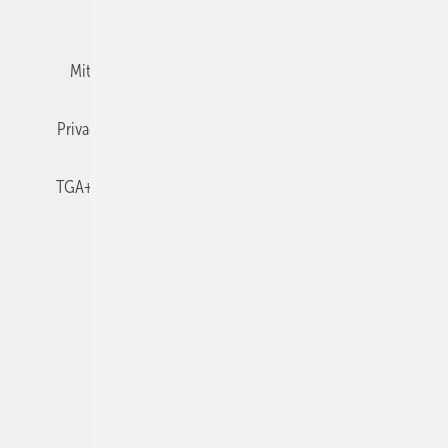
Team
Mediaservice
Mitgliedschaften und Engagement
Newsletter
Privacy Manager
RSS-Feed
TGA+E abonnieren
TGA+E-WissensCheck
Veranstaltungen / Webinare
© 2026 TGA+E Fachplaner