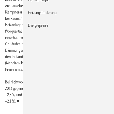
Ausbauarbeiten erhöhten sie sich um 2,3 % (Vorquartal: +2,4 %). Bei
Klempnerarbeiten stiegen die Baupreise um 2,6 % (Vorquartal: +1,5 %),
Heizungsförderung
bei Raumlufttechnischen Anlagen um 3,1 % (Vorquartal: +2,3 %), für
Heizanlagen und zentrale Wassererwärmungsanlagen um 3,1 %
Energiepreise
(Vorquartal: +2,9 %), bei Gas-, Wasser- und Entwässerungsanlagen
innerhalb von Gebäuden um 3,2 % (Vorquartal: +3,3 %), für die
Gebäudeautomation um 2,3 % (Vorquartal: +5,0 %) und für die
Dämmung an technischen Anlagen um 4,18 % (Vorquartal: +2,9 %). Bei
den Instandhaltungsarbeiten an Wohngebäuden
(Mehrfamiliengebäude ohne Schönheitsreparaturen) nahmen die
Preise um 2,7 % (Vorquartal: +2,7 %) zu.
Bei Nichtwohngebäuden erhöhten sich die Baupreisindizes im August
2013 gegenüber August 2012 für Bürogebäude um 2,0 % (Vorquartal:
+2,3 %) und für gewerbliche Betriebsgebäude um 2,0 % (Vorquartal:
+2,1 %). ■