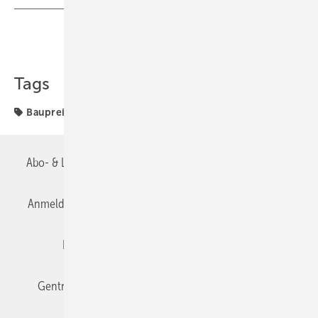
Teilen
Link kopieren
Tags
Baupreisindex
Vorquartal
Abo- & Leserservice
AGB
Alle Inhalte chronologisch
Anmelden
Anmeldung & Registrierung
Datenschutz
Editor's choice
E-Paper
Fachbeiträge
Gentner Verlag
Impressum
Karriere bei Gentner