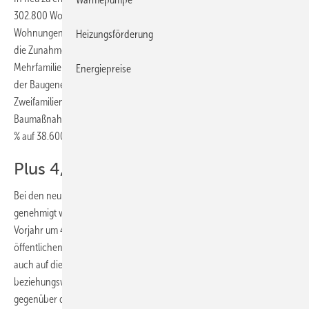
302.800 Wohnungen genehmigt. Dies waren 0,7 % oder 2100
Wohnungen mehr als im Vorjahr. Dieser Anstieg ist ausschließlich auf
Heizungsförderung
die Zunahme der Baugenehmigungen für Wohnungen in
Mehrfamilienhäusern zurückzuführen (+4,7 %). Dagegen ist die Zahl
Energiepreise
der Baugenehmigungen für Einfamilienhäuser um 1,0 % und für
Zweifamilienhäuser um 6,5 % zurückgegangen. Im Rahmen von
Baumaßnahmen an bestehenden Gebäuden betrug der Rückgang 8,4
% auf 38.600 Wohnungen.
Plus 4,0 % bei Nichtwohngebäuden
Bei den neu zu errichtenden Nichtwohngebäuden, die im Jahr 2018
genehmigt wurden, erhöhte sich der umbaute Raum gegenüber dem
2
Vorjahr um 4,0 % auf 225,7 Mio. m
. Der Anstieg ist sowohl auf die
3
öffentlichen Bauherren (+3,0 Mio. m
beziehungsweise +15,7 %) als
3
auch auf die nichtöffentlichen Bauherren (+5,6 Mio. m
beziehungsweise +2,8 %) zurückzuführen. Vor einem Jahr gab es
gegenüber dem Vorjahrszeitraum 2016 einen Anstieg von 0,3 %. ■