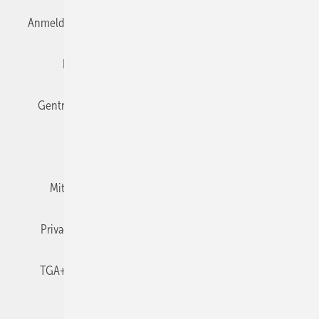
Anmelden
Anmeldung & Registrierung
Datenschutz
Editor's choice
E-Paper
Fachbeiträge
Gentner Verlag
Impressum
Karriere bei Gentner
Team
Mediaservice
Mitgliedschaften und Engagement
Newsletter
Privacy Manager
RSS-Feed
TGA+E abonnieren
TGA+E-WissensCheck
Veranstaltungen / Webinare
© 2026 TGA+E Fachplaner