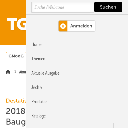
Springe
Springe
Springe
Search
auf
auf
auf
Hauptinhalt
Hauptmenü
SiteSearch
MENÜ
Home
GModG
Wärmepumpe
Heizungsförderung
Energ
Themen
Aktuelle Meldung
Aktuelle Ausgabe
Archiv
Destatis
Produkte
2018: 0,2 % weniger
Kataloge
Baugenehmigungen