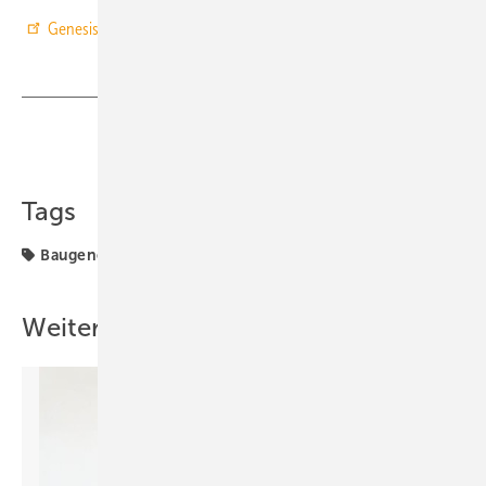
Genesis- und Destatis-Tabellen
zu den Baugenehmigungen 2018
Teilen
Link kopieren
Tags
Baugenehmigung
Wohnung
Weitere Inhalte