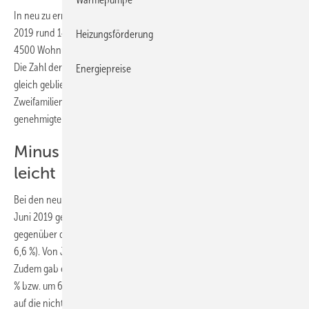
In neu zu errichtenden Wohngebäuden wurden von Januar bis Juni
2019 rund 142.400 Wohnungen genehmigt. Dies waren 3,1 % oder
Heizungsförderung
4500 Wohnungen weniger als im entsprechenden Vorjahreszeitraum.
Die Zahl der Baugenehmigungen für Einfamilienhäuser ist annähernd
Energiepreise
gleich geblieben (–0,1 %). Die Zahl der Baugenehmigungen für
Zweifamilienhäuser sank dagegen um 4,7 % und die Zahl der
genehmigten Mehrfamilienhäuser um 3,2 %.
Minus bei Nichtwohngebäuden sinkt
leicht
Bei den neu zu errichtenden Nichtwohngebäuden, die von Januar bis
Juni 2019 genehmigt wurden, verringerte sich der umbaute Raum
3
3
gegenüber dem Vorjahreszeitraum um 7,1 Mio. m
auf 101,3 Mio. m
(–
6,6 %). Von Januar bis Mai 2019 betrug der Rückgang noch 9,0 %.
Zudem gab es im Vorjahreszeitraum ein deutliches Wachstum von 6,7
3
3
% bzw. um 6,8 Mio. m
auf 108,4 Mio. m
. Der aktuelle Rückgang ist
3
auf die nichtöffentlichen Bauherren (–6,7 Mio. m
beziehungsweise –