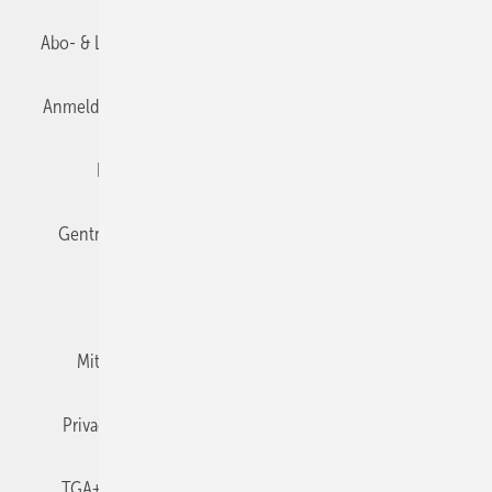
Abo- & Leserservice
AGB
Alle Inhalte chronologisch
Anmelden
Anmeldung & Registrierung
Datenschutz
Editor's choice
E-Paper
Fachbeiträge
Gentner Verlag
Impressum
Karriere bei Gentner
Team
Mediaservice
Mitgliedschaften und Engagement
Newsletter
Privacy Manager
RSS-Feed
TGA+E abonnieren
TGA+E-WissensCheck
Veranstaltungen / Webinare