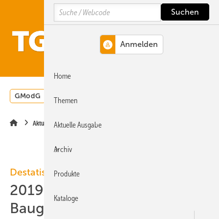
Springe
Springe
Springe
Search
auf
auf
auf
Hauptinhalt
Hauptmenü
SiteSearch
MENÜ
Home
GModG
Wärmepumpe
Heizungsförderung
Energ
Themen
Aktuelle Meldung
Aktuelle Ausgabe
Archiv
Destatis
Produkte
2019 bis 06: 2,3 % weniger
Kataloge
Baugenehmigungen