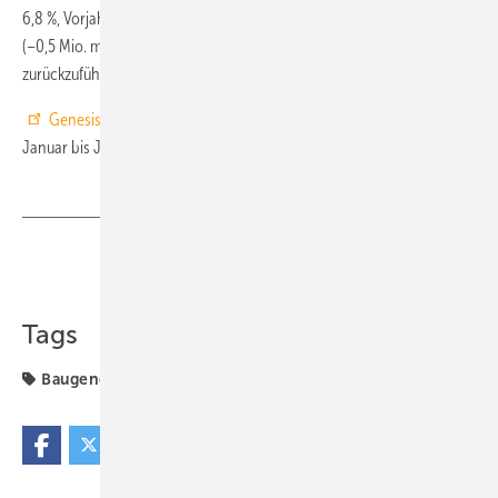
6,8 %, Vorjahreszeitraum: +5,7 %) und auch die öffentlichen Bauherren
3
(–0,5 Mio. m
beziehungsweise –4,6 %, Vorjahreszeitraum: +17,7 %)
zurückzuführen. ■
Genesis- und Destatis-Tabellen
zu den Baugenehmigungen
Januar bis Juni 2019
Teilen
Link kopieren
Tags
Baugenehmigung
Vorjahreszeitraum