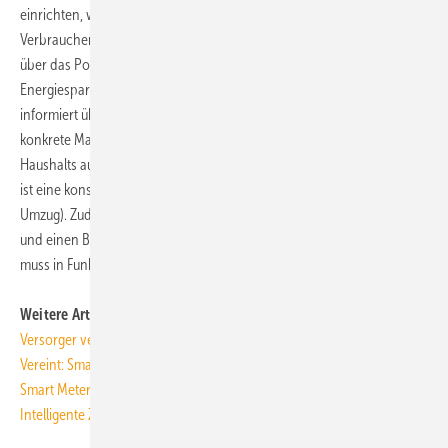
einrichten, werden die 100 Smart Meter Start-Sets verlost.
Verbraucher, die bereits ein Energiesparkonto nutzen, können sich
über das Portal ebenfalls für den Praxistest anmelden. Das
Energiesparkonto macht den Energieverbrauch transparent,
informiert über individuelle Sparpotenziale und zeigt, wie sich
konkrete Maßnahmen auf die Energie- und CO
-Bilanz eines
2
Haushalts auswirken. Voraussetzung für die Teilnahme am Praxistest
ist eine konstante Nutzung eines Haushaltes bis Ende 2010 (kein
Umzug). Zudem benötigen die Haushalte Zugang zu ihrem Stromzähler
und einen Breitband-Anschluss für das Internet. Der Stromzähler
muss in Funkreichweite des WLAN-Netzes liegen.
ToR
Weitere Artikel zum Thema auf TGAonline
Versorger verschlafen Smart Metering
Vereint: Smart Metering und Smart Sub Metering
Smart Metering Konzept realisiert Smart Grid
Intelligente Zähler: Energiesparen mit Google