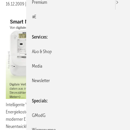
Premium
16.12.2009
|
Druckvorschau
+E
Services
Abo & Shop
Media
Newsletter
Specials
Intelligente Verbrauchszähler ermöglichen Verbrauchern, ihre
Energiekosten zu senken. Doch wie viel sparen Haushalte mithilfe
GModG
moderner Energiesparsysteme? Und wie bewähren sich die
Neuentwicklungen im Alltag? Diese Fragen will ein bundesweiter vom
Wärmepumpe