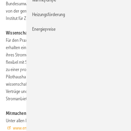
Bundesumweltministerium geförderter Praxistest beantworten, der
von der gemeinnützigen Beratungsgesellschaft co2online und dem
Heizungsförderung
Institut für ZukunftsEnergieSysteme (IZES) realisiert wird.
Energiepreise
Wissenschaftliche und technische Begleitung
Für den Praxistest werden 100 Haushalte als Teilnehmer gesucht. Sie
erhalten ein kostenloses Start-Set für die zeitnahe digitale Erfassung
ihres Stromverbrauchs. Mit dabei ist auch eine Steuereinheit, die
flexibel mit Stromsparhilfen erweitert werden kann und den Zugang
zu einer professionellen Energiesparsoftware im Internet bietet. Die
Pilothaushalte werden im ersten Jahr beim Einsatz des Start-Sets
wissenschaftlich und technisch begleitet. Sie brauchen keine neuen
Verträge und sind vollkommen flexibel, wenn sie beispielsweise ihren
Stromanbieter wechseln wollen.
Mitmachen ist einfach:
Unter allen Interessenten, die bis zum 22. Dezember 2009 auf
www.energiesparclub.de
ein kostenloses Energiesparkonto