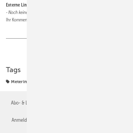
Externe Links und Links unserer Leser
- Noch keine vorhanden -
Ihr Kommentar oder Link zum Thema:
tga@tga-fachplaner.de
Teilen
Link kopieren
Tags
Metering
Abo- & Leserservice
AGB
Alle Inhalte chronologisch
Anmelden
Anmeldung & Registrierung
Datenschutz