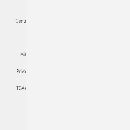
Editor's choice
E-Paper
Fachbeiträge
Gentner Verlag
Impressum
Karriere bei Gentner
Team
Mediaservice
Mitgliedschaften und Engagement
Newsletter
Privacy Manager
RSS-Feed
TGA+E abonnieren
TGA+E-WissensCheck
Veranstaltungen / Webinare
© 2026 TGA+E Fachplaner