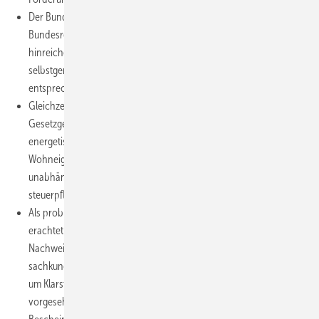
Der Bundesrat hat offensichtlich Zweifel, dass die von der
Bundesregierung vorgesehene steuerliche Förderung einen
hinreichenden Anreiz zur energetischen Sanierung von
selbstgenutzten Gebäuden setzt und fordert eine
entsprechende Prüfung, ob Änderungen möglich sind.
Gleichzeitig fordert der Bundesrat, im weiteren
Gesetzgebungsverfahren die steuerliche Förderung von
energetischen Sanierungsmaßnahmen durch selbstnutzende
Wohneigentümer so auszugestalten, dass der Fördervorteil
unabhängig von der Steuerprogression für alle
steuerpflichtigen Eigentümer gleich hoch ausfällt.
Als problematisch (für die Prüfung in den Finanzämtern)
erachtet der Bundesrat den im Gesetzentwurf vorgesehenen
Nachweis der Fördervoraussetzungen (Bescheinigung einer
sachkundigen Person im Sinne des
§ 21 EnEV
) und bittet
um Klarstellungen und Vereinfachungen. Nach der
vorgesehenen Regelung sei das Ausstellen einer