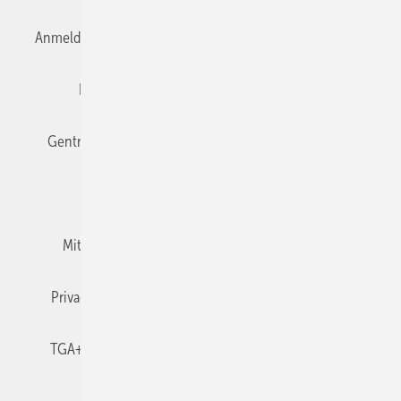
Anmelden
Anmeldung & Registrierung
Datenschutz
Editor's choice
E-Paper
Fachbeiträge
Gentner Verlag
Impressum
Karriere bei Gentner
Team
Mediaservice
Mitgliedschaften und Engagement
Newsletter
Privacy Manager
RSS-Feed
TGA+E abonnieren
TGA+E-WissensCheck
Veranstaltungen / Webinare
© 2026 TGA+E Fachplaner