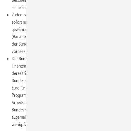
Bescheinigung für die berechtigten Personen risikolos, da
keine Sanktionen bei einer fehlerhaften Bestätigung drohen.
Zudem schlägt der Bundesrat vor, die steuerliche Förderung
sofort nach dem Verkünden des Gesetzes für Maßnahmen zu
gewähren, die nach dem 5. Juni 2011 gestartet wurden
(Bauantrag gestellt bzw. Bauunterlagen eingereicht). Im Entwurf
der Bundesregierung ist dafür der 31. Dezember 2011
vorgesehen.
Der Bundesrat hat die Bundesregierung aufgefordert, die
Finanzmittel des CO
-Gebäudesanierungsprogramms von
2
derzeit 936 Mio. Euro für das Jahr 2011 über die von der
Bundesregierung genannten 1,5 Mrd. Euro auf jeweils 5 Mrd.
Euro für die Jahre 2012 bis 2014 zu erhöhen und das
Programm durch Ausfall-Fonds für Sanierer (z.B. bei
Arbeitslosigkeit oder Krankheit) zu ergänzen. Die von der
Bundesregierung benannten 1,5 Mrd. Euro/a seien nach
allgemeiner Auffassung für zusätzliche Anreize deutlich zu
wenig. Die zusätzlichen Mittel soll der Bund tragen.