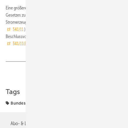
Eine größere und sehr dynamische Baustelle bleibt der „Entwurf eines
Gesetzes zur Neuregelung des Rechtsrahmens für die Förderung der
Stromerzeugung aus erneuerbaren Energien“ (Bundesratsdrucksache
341/11
). Hier hat der Bundesrat auf der Basis von insgesamt elf
Beschlussvorlagen eine 40-seitige Stellungnahme verabschiedet (
341/11(B)
). ■
Teilen
Link kopieren
Tags
Bundesrat
Sanierer
Abo- & Leserservice
AGB
Alle Inhalte chronologisch