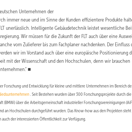
e deutschen Unternehmen der
urch immer neue und im Sinne der Kunden effizientere Produkte halt
LT unerlässlich. Intelligente Gebäudetechnik leistet wesentliche Bei
regierung. Wir müssen für die Zukunft der FLT auch über eine Auswe
ranche vom Zulieferer bis zum Fachplaner nachdenken. Der Einfluss 
rden wir im Vorstand auch über eine europäische Positionierung d
beit mit der Wissenschaft und den Hochschulen, denn wir brauchen
 Unternehmen.“ ■
er Forschung und Entwicklung für kleine und mittlere Unternehmen im Bereich der
gliedsunternehmen
. Seit Bestehen wurden über 300 Forschungsprojekte durch die 
aft (BMWi) über die Arbeitsgemeinschaft industrieller Forschungsvereinigungen (Ai
gend an Hochschulen durchgeführt wurden. Das Know-how aus den Projekten steht
auch der interessierten Öffentlichkeit zur Verfügung.