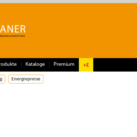
rodukte
Kataloge
Premium
+E
g
Energiepreise