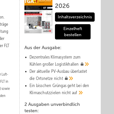
2026
en.
Inhaltsverzeichnis
träge
Einzelheft
itung
bestellen
der
er FLT
Aus der Ausgabe:
Dezentrales Klimasystem zum
Kühlen großer
Logistik­hallen
Der aktuelle PV-Ausbau über­lastet
 Luft-
die Orts­netze
nicht
FLT in
Ein bisschen Grüngas geht bei den
F) sowie
Klima­schutz­zielen nicht
auf
 den
2 Ausgaben unverbindlich
testen: