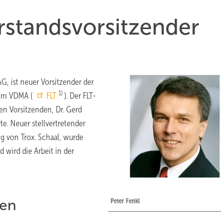
orstandsvorsitzender
G, ist neuer Vorsitzender der
1)
 im VDMA (
FLT
). Der FLT-
n Vorsitzenden, Dr. Gerd
te. Neuer stellvertretender
ng von Trox. Schaal, wurde
wird die Arbeit in der
len
Peter Fenkl