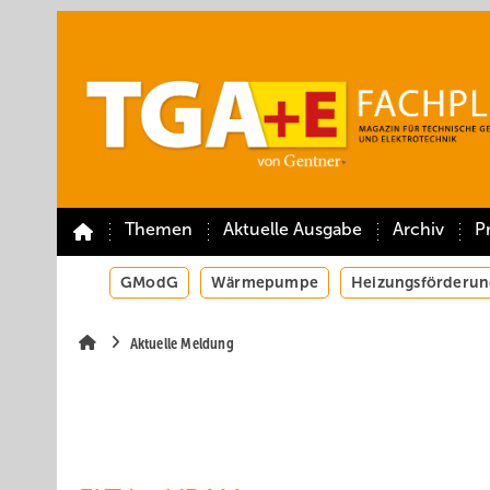
Springe
Springe
Springe
auf
auf
auf
Hauptinhalt
Hauptmenü
SiteSearch
Themen
Aktuelle Ausgabe
Archiv
P
GModG
Wärmepumpe
Heizungsförderun
Aktuelle Meldung