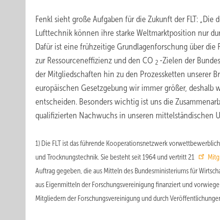
Fenkl sieht große Aufgaben für die Zukunft der FLT: „Di
Lufttechnik können ihre starke Weltmarktposition nur d
Dafür ist eine frühzeitige Grundlagenforschung über die F
zur Ressourceneffizienz und den CO
-Zielen der Bundes
2
der Mitgliedschaften hin zu den Prozessketten unserer B
europäischen Gesetzgebung wir immer größer, deshalb we
entscheiden. Besonders wichtig ist uns die Zusammenar
qualifizierten Nachwuchs in unseren mittelständischen
1) Die FLT ist das führende Kooperationsnetzwerk vorwettbewerblich
und Trocknungstechnik. Sie besteht seit 1964 und vertritt 21
Mit
Auftrag gegeben, die aus Mitteln des Bundesministeriums für Wirtsch
aus Eigenmitteln der Forschungsvereinigung finanziert und vorwie
Mitgliedern der Forschungsvereinigung und durch Veröffentlichungen 