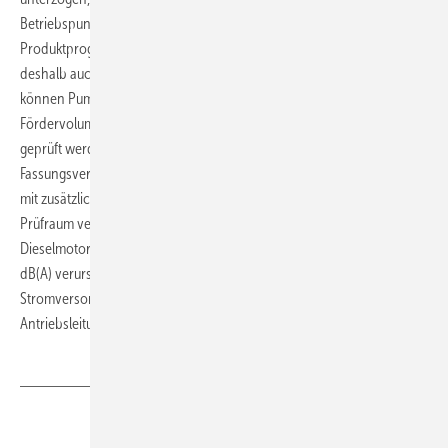
Betriebspunkts geprüft wird. Mit der Ausweitung des
Produktprogramms auf große Förder- und Motorleistungen wurde
deshalb auch der Bau des neuen Prüfstands erforderlich. Mit ihm
können Pumpen und Pumpensysteme mit einem
3
Fördervolumenstrom bis 2000 m
/h und einer Förderhöhe bis 400 m
geprüft werden. Für das unterirdische Wasserbecken mit einem
3
Fassungsvermögen von ca. 500 m
musste das Fundament der Halle
2
mit zusätzlichen Betonwänden abgestützt werden. Der 400 m
große
Prüfraum verfügt über eine aufwendige Schalldämmung, weil die
Dieselmotoren der Sprinklerpumpen einen Geräuschpegel bis zu 110
dB(A) verursachen können. Für den Prüfstand wurde auch eine neue
Stromversorgung installiert, an die Elektromotoren mit einer
Antriebsleitung bis 500 kW angeschlossen werden können.
ToR
Teilen
Link kopieren