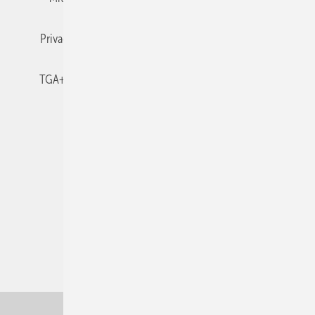
Privacy Manager
RSS-Feed
TGA+E abonnieren
TGA+E-WissensCheck
Veranstaltungen / Webinare
© 2026 TGA+E Fachplaner