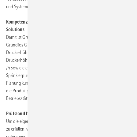
und Systeme nach der europäischen Norm hier gefertigt.
Kompetenzzentrum für Druckerhöhungsanlagen und für Fire
Solutions
Damit ist Grundfos Wahlstedt innerhalb der weltweit agierenden
Grundfos Gruppe jetzt das Kompetenzzentrum für
Druckerhöhungsanlagen und für Fire Solutions. Hier werden
3
Druckerhöhungsanlagen mit einer Förderleistung von bis zu 600 m
/h sowie elektrisch und über Dieselmotor angetriebene
Sprinklerpumpen mit Motorleistungen bis zu 400 kW gebaut. Auch die
Planung kundenspezifischer Lösungen, die Entwicklungsarbeit und
die Produktpflege in beiden Bereichen übernimmt die Wahlstedter
Betriebsstätte.
3
Prüfstand bis 2000 m
/h und 400 m
Um die eigenen Qualitätsstandards und die gesetzlichen Vorschriften
zu erfüllen, wird jede Anlage vor der Auslieferung einer Nassprüfung
unterzogen, bei der unter anderem die Einhaltung des geforderten