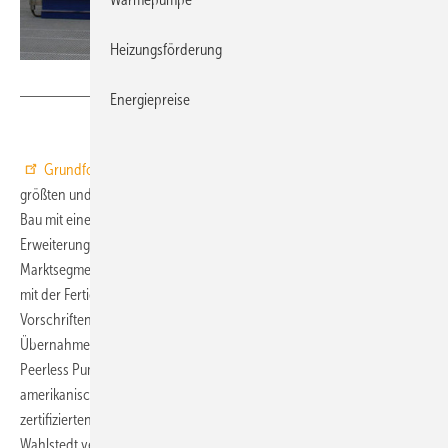
Heizungsförderung
Grundfos
Energiepreise
Grundfos
hat in
Wahlstedt
nach acht Monaten Bauzeit den
größten und modernsten Pumpenprüfstand Europas eröffnet. Der
Bau mit einem Investitionsvolumen von ca. 2,5 Mio. Euro ist Teil der
Erweiterung der Produktion von Sprinklerpumpen. Dieses
Marktsegment wird von Grundfos seit 2005 bedient. Begonnen wurde
mit der Fertigung von Sprinklerpumpen nach den deutschen
Vorschriften des Verbands der Schadenversicherer (VdS). Nach der
Übernahme im Jahr 2007 des amerikanischen Unternehmens
Peerless Pumps – Weltmarktführer für Sprinklerpumpen nach
amerikanischem FM-Standard – wurde auch die Fertigung von FM-
zertifizierten Sprinklerpumpen für den europäischen Markt nach
Wahlstedt verlegt. Ab Mitte 2010 werden auch die Sprinklerpumpen