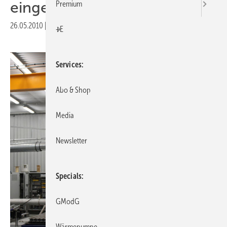
eingeweiht
Premium
26.05.2010
|
Druckvorschau
+E
Services
Abo & Shop
Media
Newsletter
Specials
GModG
Wärmepumpe