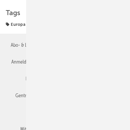
Tags
Europa
Abo- & Leserservice
AGB
Alle Inhalte chronologisch
Anmelden
Anmeldung & Registrierung
Datenschutz
Editor's choice
E-Paper
Fachbeiträge
Gentner Verlag
Impressum
Karriere bei Gentner
Team
Mediaservice
Mitgliedschaften und Engagement
Newsletter