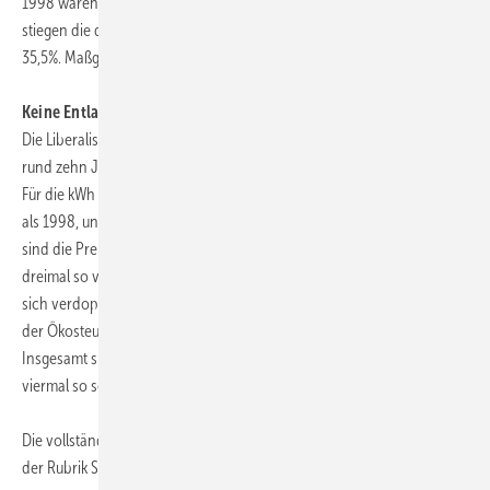
1998 waren es erst 155 Euro. In einem Zeitraum von zehn Jahren
stiegen die durchschnittlichen Monatsausgaben für Energie also um
35,5%. Maßgeblich daran beteiligt war der Preisanstieg bei Erdgas.
Keine Entlastung durch Liberalisierung
Die Liberalisierung der Strom- und Erdgasmärkte in Deutschland vor
rund zehn Jahren hat den Verbrauchern keine Entlastung gebracht.
Für die kWh elektrische Energie müssen sie heute 40% mehr bezahlen
als 1998, und der Gaspreis hat sich beinahe verdoppelt. Noch stärker
sind die Preise für Erdölprodukte gestiegen: Heizöl kostet heute
dreimal so viel wie 1998 und der Preis für einen Liter Kraftstoff hat
sich verdoppelt. In diesen Preissteigerungen sind auch die Effekte aus
der Ökosteuer und der Mehrwertsteuererhöhung enthalten.
Insgesamt sind die Preise für Energie in den letzten zehn Jahren
viermal so schnell gestiegen wie die Lebenshaltungskosten.
Die vollständige Studie steht auf
www.postbank.de/research
in
der Rubrik Spezialthemen.
ToR