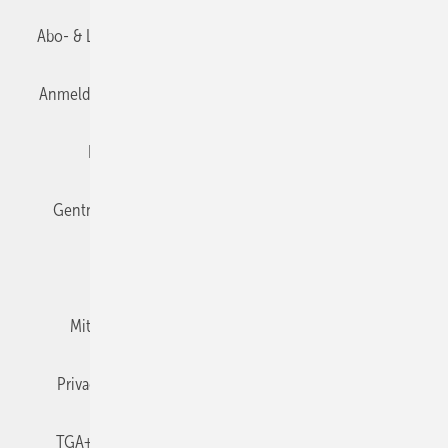
Abo- & Leserservice
AGB
Alle Inhalte chronologisch
Anmelden
Anmeldung & Registrierung
Datenschutz
Editor's choice
E-Paper
Fachbeiträge
Gentner Verlag
Impressum
Karriere bei Gentner
Team
Mediaservice
Mitgliedschaften und Engagement
Newsletter
Privacy Manager
RSS-Feed
TGA+E abonnieren
TGA+E-WissensCheck
Veranstaltungen / Webinare