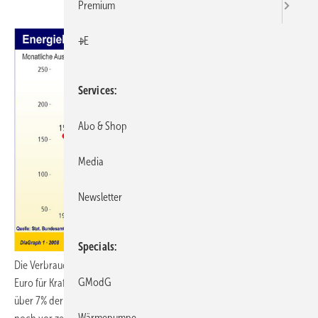
Premium
+E
Services
Abo & Shop
Media
Newsletter
Specials
Die Verbraucher in Deutschland haben 2007 gut 100 Mrd. Milliarden
GModG
Euro für Kraftstoff, Strom, Gas und Heizöl ausgegeben. Das waren
über 7% der gesamten Konsumausgaben und 30 Mrd. Euro mehr als
Wärmepumpe