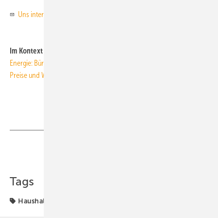
Uns interessiert Ihre Meinung!
Im Kontext
Energie: Bürger glauben nicht an Nachzahlung
Preise und Witterung senken Energieverbrauch
Teilen
Link kopieren
Tags
Haushalt