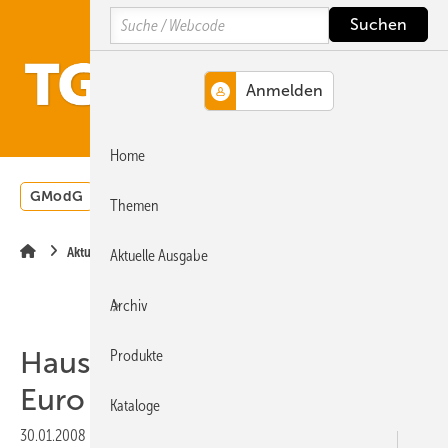
Springe
Springe
Springe
Search
auf
auf
auf
Hauptinhalt
Hauptmenü
SiteSearch
MENÜ
Home
GModG
Wärmepumpe
Heizungsförderung
Energ
Themen
Aktuelle Meldung
Aktuelle Ausgabe
Archiv
Haushalte: 100.000.000.000
Produkte
Euro für Energie
Kataloge
30.01.2008
|
Druckvorschau