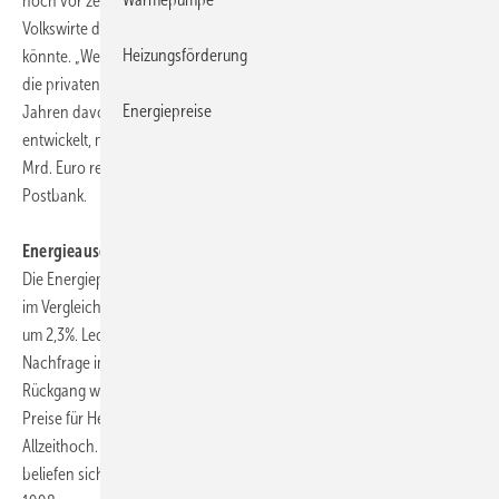
noch vor zehn Jahren. In ihrer neuesten Studie rechnen die
Volkswirte der Postbank damit, dass es noch schlimmer kommen
Heizungsförderung
könnte. „Wegen des außerordentlich warmen Jahresbeginns haben
die privaten Haushalte weniger Gas und Heizöl verbraucht als in den
Energiepreise
Jahren davor. Wenn das Jahr 2008 sich klimatisch durchschnittlich
entwickelt, müssen die Verbraucher mit Energiekosten von rund 106
Mrd. Euro rechnen“, sagt Dr. Marco Bargel, der Chefvolkswirt der
Postbank.
Energieausgaben in zehn Jahren um 35,5% gestiegen
Die Energiepreise haben 2007 weiter kräftig zugelegt. Strom hat sich
im Vergleich zum Vorjahr um 7% verteuert, Gas um 3% und Kraftstoffe
um 2,3%. Lediglich der Preis für Heizöl ist wegen der stark rückläufigen
Nachfrage im Jahr 2007 leicht um 1,1% zurückgegangen. Der
Rückgang war allerdings von kurzer Dauer. Seit Mitte 2007 ziehen die
Preise für Heizöl wieder an und markierten zum Jahreswechsel eine
Allzeithoch. Die monatlichen Energieausgaben eines Privathaushalts
beliefen sich im Jahr 2007 auf durchschnittlich 210 Euro. Im Jahr