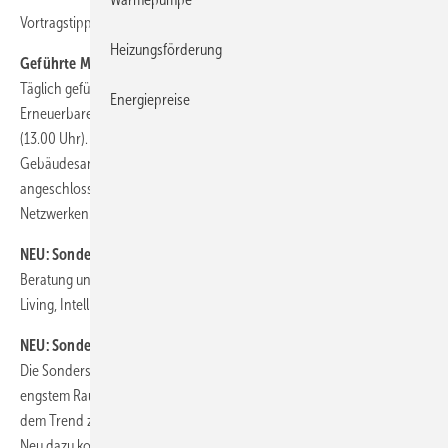
Vortragstipp: Dr. Darup – Klimaneutralität im Gebäudebestand 2050!
Heizungsförderung
Geführte Messerundgänge
Täglich geführte Messe-Rundgänge zu den Themen Heizung und
Energiepreise
Erneuerbare Energien (10.00 Uhr) sowie Lüftungs- und Haustechnik
(13.00 Uhr). Start und Ziel ist das Forum Hocheffiziente
Gebäudesanierung. Empfehlenswert: ein Besuch in der
angeschlossenen PlanBar – ideal zum Kontakte knüpfen und
Netzwerken.
NEU: Sonderschau Smart Home
Beratung und Vorträge zu Smart Home, Vernetztes Wohnen, Smart
Living, Intelligente Gebäudeautomation.
NEU: Sonderschau Bad-Arena
Die Sonderschau zeigt kreative Komplett-Lösungen für Bäder, die auf
engstem Raum viele Annehmlichkeiten bieten und schöne Ideen, die
dem Trend zum kleinen aber luxuriösem Zweitbad gerecht werden.
Neu dazu kommen Ausstellungsflächen für Produkte, die im Komfort-