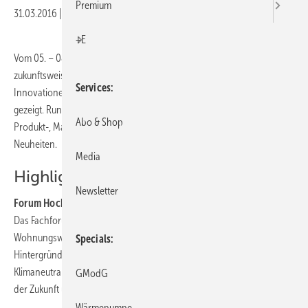
Premium
31.03.2016
|
Druckvorschau
+E
Vom 05. – 08. April 2016 werden auf der
zukunftsweisenden SHK-Messe wegweisende
Services
Innovationen und praxistaugliche Trends
gezeigt. Rund 700 Aussteller präsentieren ihre
GHM
Abo & Shop
Produkt-, Material- und Technologie-
Neuheiten.
Media
Highlights der IFH/Intherm 2016
Newsletter
Forum Hocheffiziente Gebäudesanierung
Das Fachforum ist die erste Anlaufstelle für Fachplaner, die
Wohnungswirtschaft und Architekten. Hier geht es um wichtige
Specials
Hintergründe zur Sanierung mit Passivhauskomponenten,
Klimaneutralität im Gebäudebestand, Gebäudetechnik für das Haus
GModG
der Zukunft und Qualitätsmanagement.
Wärmepumpe