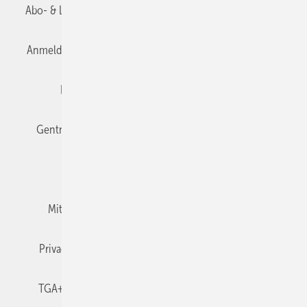
Abo- & Leserservice
AGB
Alle Inhalte chronologisch
Anmelden
Anmeldung & Registrierung
Datenschutz
Editor's choice
E-Paper
Fachbeiträge
Gentner Verlag
Impressum
Karriere bei Gentner
Team
Mediaservice
Mitgliedschaften und Engagement
Newsletter
Privacy Manager
RSS-Feed
TGA+E abonnieren
TGA+E-WissensCheck
Veranstaltungen / Webinare