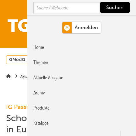
Springe
Springe
Springe
Search
auf
auf
auf
Hauptinhalt
Hauptmenü
SiteSearch
MENÜ
Home
GModG
Wärmepumpe
Heizungsförderung
Energ
Themen
Aktuelle Meldung
Aktuelle Ausgabe
Archiv
IG Passivhaus Deutschland
Produkte
Schon 32.000 Passivhäuser
Kataloge
in Europa