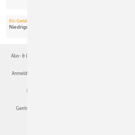
EU-Gebäuderichtlinie
Niedrigstenergiegebäude ab 2021
Pflicht
Abo- & Leserservice
AGB
Alle Inhalte chronologisch
Anmelden
Anmeldung & Registrierung
Datenschutz
Editor's choice
E-Paper
Fachbeiträge
Gentner Verlag
Impressum
Karriere bei Gentner
Team
Mediaservice