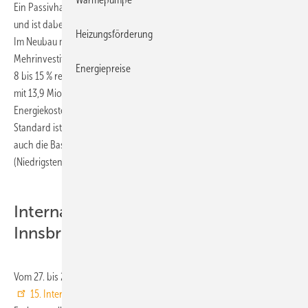
Ein Passivhaus spart 80 bis 95 % an Energie und CO
-Emissionen
2
und ist dabei kaum teurer als ein konventionell errichtetes Gebäude.
Heizungsförderung
Im Neubau muss man laut
IG Passivhaus Deutschland
mit
Mehrinvestitionen von etwa 2 bis 5 % und bei Altbausanierungen von
Energiepreise
8 bis 15 % rechnen. Europaweit gibt es bereits 32.000 Passivhäuser
2
mit 13,9 Mio. m
Nutzfläche. Sie vermeiden 175 Mio. Euro/a an
Energiekosten und 200.000 t/a CO
-Emissionen. Der Passivhaus-
2
Standard ist Trendsetter für energieeffizientes Bauen und beschreibt
auch die Basis des „Nearly zero energy buildings“
(Niedrigstenergiegebäude der EU-Gebäuderichtlinie).
Internationale Passivhaustagung in
Innsbruck
Vom 27. bis 28. Mai 2011 trifft sich die Branche in Innsbruck auf der
15. Internationalen Passivhaustagung
mit Passivhaus-