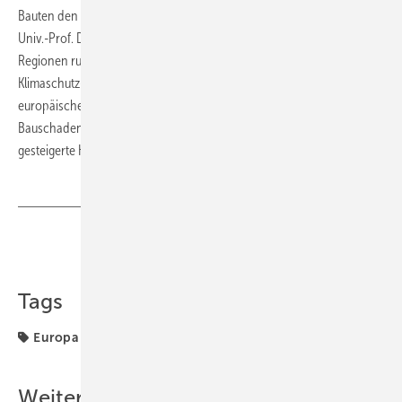
Bauten den Passivhaus-Standard vorgeschrieben haben“, freut sich
Univ.-Prof. Dr. Wolfgang Feist. Das Passivhaus-Konzept sei für alle
Regionen rund um den Globus prädestiniert. Nicht nur aus
Klimaschutz- und Energiegründen werde das Passivhaus mit der
europäischen Gebäuderichtlinie in ganz Europa etabliert. Die
Bauschadensreduzierung, Wertsicherung und der erheblich
gesteigerte Komfort seinen ebenso entscheidend. ■
Teilen
Link kopieren
Tags
Europa
Passivhaus
Weitere Inhalte