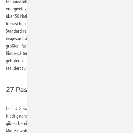
Fachausstellung. Auf dem weltweit größten Kongress für
energieeffizientes Bauen werden über 1200 Kongressteilnehmer aus
über 50 Nationen Lösungen für nachhaltiges Bauen diskutieren.
Inzwischen sind auch rund 800 Altbausanierungen auf Passivhaus-
Standard realisiert – ein weiterer Schwerpunkt der Tagung. Mit
insgesamt sieben Exkursionstouren, u.a. zu den beiden weltweit
größten Passivhaus-Wohnhausanlagen sowie mehreren Schulen und
Kindergärten, wird den Tagungsteilnehmern auch die Gelegenheit
geboten, die theoretischen Erkenntnisse gleich selbst vor Ort
realisiert zu besichtigen.
27 Passivhaus-Leuchtturmregionen
Die EU-Gebäuderichtlinie verpflichtet die öffentliche Hand beim
Niedrigstenergiegebäude mit gutem Beispiel voranzugehen. „Derzeit
gibt es bereits 27 Passivhaus-Leuchtturmregionen mit insgesamt 25
Mio. Einwohnern in Europa, die per Selbstverpflichtung für öffentliche