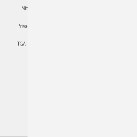
Mitgliedschaften und Engagement
Newsletter
Privacy Manager
RSS-Feed
TGA+E abonnieren
TGA+E-WissensCheck
Veranstaltungen / Webinare
© 2026 TGA+E Fachplaner