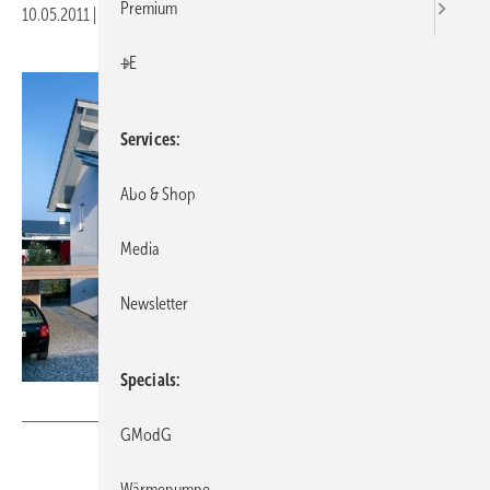
Premium
10.05.2011
|
Druckvorschau
+E
Services
Abo & Shop
Media
Newsletter
Specials
Immowelt AG
GModG
Wärmepumpe