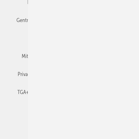
Editor's choice
E-Paper
Fachbeiträge
Gentner Verlag
Impressum
Karriere bei Gentner
Team
Mediaservice
Mitgliedschaften und Engagement
Newsletter
Privacy Manager
RSS-Feed
TGA+E abonnieren
TGA+E-WissensCheck
Veranstaltungen / Webinare
© 2026 TGA+E Fachplaner