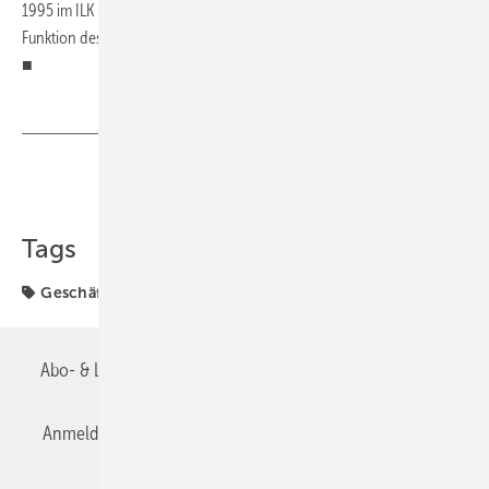
1995 im ILK und hat bereits seit 2007 die
Funktion des Stellvertreters in diesem Hauptbereich wahrgenommen.
■
Teilen
Link kopieren
Tags
Geschäftsführer
Abo- & Leserservice
AGB
Alle Inhalte chronologisch
Anmelden
Anmeldung & Registrierung
Datenschutz