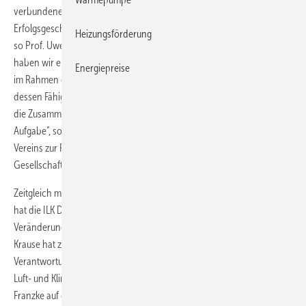
verbundene Herausforderung. Ich bin überzeugt, dass wir die
Erfolgsgeschichte der ILK Dresden gGmbH weiterschreiben werden“,
Heizungsförderung
so Prof. Uwe Franzke über seine Bestellung. „Mit Prof. Uwe Franzke
haben wir eine erfahrene Führungskraft für die ILK Dresden gGmbH
Energiepreise
im Rahmen der langfristigen Unternehmensplanung gebunden, auf
dessen Fähigkeiten und Kenntnisse wir vertrauen. Ich freue mich auf
die Zusammenarbeit und wünsche ihm viel Erfolg für seine neue
Aufgabe“, so Prof. Achim Trogisch, Vorsitzender des Vorstands des
Vereins zur Förderung der Luft- und Kältetechnik e.V., dem alleinigen
Gesellschafter der ILK Dresden gGmbH.
Zeitgleich mit der Neu-Bestellung von Franzke
hat die ILK Dresden gGmbH eine weitere
Veränderung bekanntgegeben. Dr.-Ing. Ralph
Krause hat zum 1. Januar 2018 die
ILK Dresden
Verantwortung als Leiter des Hauptbereiches
Ralph Krause
Luft- und Klimatechnik übernommen. Er folgt
Franzke auf dieser Position nach. Krause ist seit