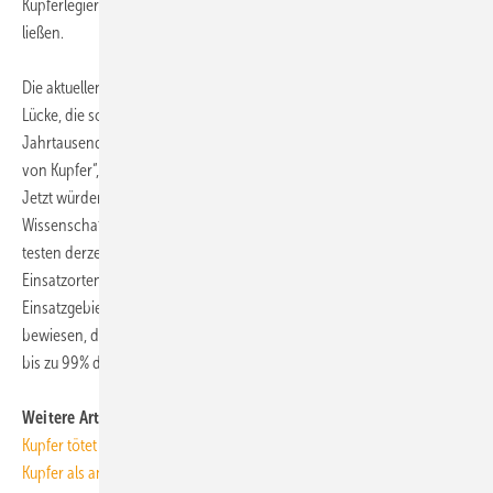
Kupferlegierungen gegen Keime auch im klinischen Alltag erwarten
ließen.
Die aktuellen Forschungen schließen dabei eine wissenschaftliche
Lücke, die schon sehr lange existiert: „Die Menschheit hat
Jahrtausende lange positive Erfahrung mit der hygienischen Wirkung
von Kupfer“, sagt Dr.-Ing. Anton Klassert, Geschäftsführer des DKI.
Jetzt würden diese Erfahrungen wissenschaftlich belegt. Auch
Wissenschaftler in England, Japan, Südafrika, Chile und den USA
testen derzeit diverse Kupferlegierungen an den unterschiedlichsten
Einsatzorten, um die am besten geeignete Legierung und
Einsatzgebiete zu ermitteln. Unter Laborbedingungen ist bereits
bewiesen, das Oberflächen aus Kupfer unter innerhalb kürzester Zeit
bis zu 99% der Keime eliminieren können, so das DKI.
ToR
Weitere Artikel zum Thema auf TGAonline
Kupfer tötet gefährliche Krankenhauskeime
Kupfer als antimikrobielles Material registriert