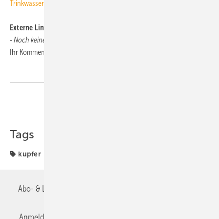
Trinkwasserhygiene: Werkstoffeinfluss getestet
Externe Links und Links unserer Leser
- Noch keine vorhanden -
Ihr Kommentar oder Link zum Thema:
tga@tga-fachplaner.de
Teilen
Link kopieren
Tags
kupfer
Abo- & Leserservice
AGB
Alle Inhalte chronologisch
Anmelden
Anmeldung & Registrierung
Datenschutz