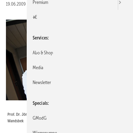
Premium
19.06.2009
|
Druckvorschau
+E
Services
Abo & Shop
Media
Newsletter
Specials
Asklepios Kliniken Hamburg GmbH
Prof. Dr. Jörg Braun mit einer Kupfer-Türklinke in der Asklepios Klinik
GModG
Wandsbek
Wärmepumpe