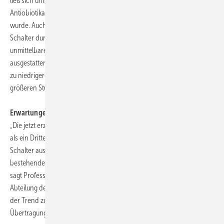
ließ sich unter Alltagsbedingungen nachweisen, dass die Zahl der
Antiobiotika-resistenten Bakterien (MRSA) um ein Drittel verringert
wurde. Auch die Neubesiedlung der Kupfer-Türgriffe und Kupfer-
Schalter durch Keime wurde erheblich vermindert. Dies hatte einen
unmittelbaren Nutzen für die Patienten: Auf den mit Kupferkliniken
ausgestatten Stationen gab es im Untersuchungszeitraum einen Trend
zu niedrigeren Infektionsraten bei Patienten, der allerdings in
größeren Studien noch genauer untersucht werden muss.
Erwartungen wurden übertroffen
„Die jetzt erzielten Ergebnisse, eine Reduzierung der Keime um mehr
als ein Drittel, machen Hoffnung. Kontaktflächen wie Griffe und
Schalter aus Kupfer können damit eine sinnvolle Ergänzung zu
bestehenden Hygienemaßnahmen wie der Händedesinfektion sein“,
sagt Professor Dr. med. Jörg Braun, Chefarzt der I. Medizinischen
Abteilung der Asklepios Klinik Wandsbek. Positiv zu bewerten sei auch
der Trend zum Rückgang der sogenannten nosokomialen
Übertragung, also der im Krankenhaus erworbenen Infektionen.