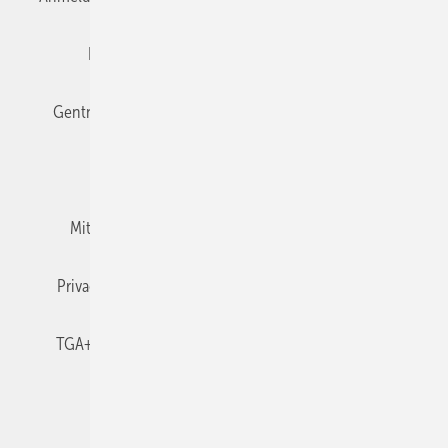
Editor's choice
E-Paper
Fachbeiträge
Gentner Verlag
Impressum
Karriere bei Gentner
Team
Mediaservice
Mitgliedschaften und Engagement
Newsletter
Privacy Manager
RSS-Feed
TGA+E abonnieren
TGA+E-WissensCheck
Veranstaltungen / Webinare
© 2026 TGA+E Fachplaner