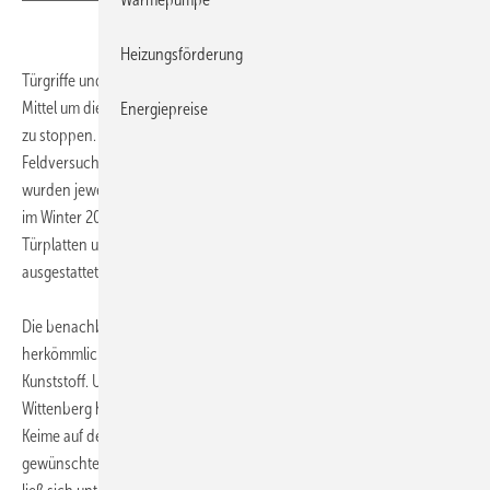
Heizungsförderung
Türgriffe und Lichtschalter aus Kupfer sind ein wirksames, zusätzliches
Mittel um die Verbreitung von gefährlichen Keimen in Krankenhäusern
Energiepreise
zu stoppen. Das ist das Ergebnis eines weltweit beachteten
Feldversuchs in der Asklepios Klinik Wandsbek in Hamburg. Dabei
wurden jeweils über mehrere Monate hinweg im Sommer 2008 und
im Winter 2008/2009 zwei Krankenhausstationen mit Türgriffen,
Türplatten und Lichtschaltern aus speziellen Kupferlegierungen
ausgestattet.
Die benachbarten Bereiche behielten für den Forschungszweck ihre
herkömmlichen Griffe und Schalter aus Aluminium, Edelstahl oder
Kunststoff. Unabhängige Wissenschaftler der Universität Halle-
Wittenberg haben regelmäßig Proben genommen und die Anzahl der
Keime auf den verschiedenen Kontaktflächen verglichen. Der
gewünschte Effekt trat dabei insbesondere bei den Türklinken auf. So