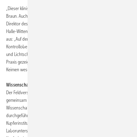
„Dieser klinische Effekt hat meine Erwartung übertroffen“, so Professor
Braun. Auch die Bewertung durch Professor Dr. Dietrich H. Nies,
Direktor des Instituts für Biologie an der Martin-Luther-Universität
Halle-Wittenberg und Spezialist für Biometallstoffwechsel, fällt positiv
aus: „Auf den Kupferoberflächen fanden sich im Vergleich zu den
Kontrolloberflächen, also den herkömmlichen Türgriffen, Türplatten
und Lichtschaltern, nur 63% der Keime. Außerdem hat sich in der
Praxis gezeigt, dass Kupfer die Neubesiedlung der Oberflächen mit
Keimen wesentlich reduziert.“
Wissenschaftliche Lücke wird geschlossen
Der Feldversuch „Antimikrobielle Kupfer-Oberflächen“ wurde
gemeinsam von Medizinern der Asklepios Klinik Wandsbek und
Wissenschaftlern der Universität Halle-Wittenberg vorbereitet und
durchgeführt. Unterstützt wurde das Projekt vom Deutschen
Kupferinstitut (DKI). Vorausgegangen waren viel versprechende
Laboruntersuchungen, die eine signifikante Wirksamkeit spezieller