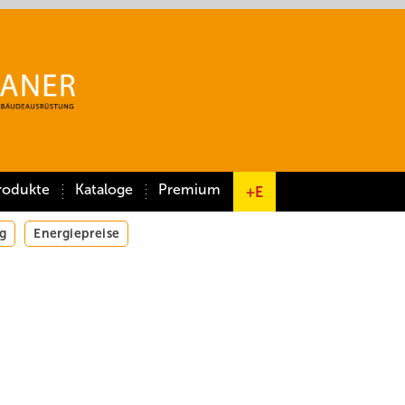
rodukte
Kataloge
Premium
+E
g
Energiepreise