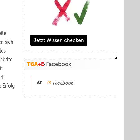
ite
Jetzt Wissen checken
en sich
los
ebsite
Facebook
it
rt
Facebook
 Erfolg