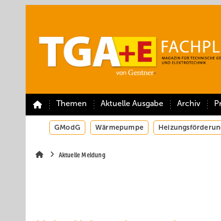
Springe
Springe
Springe
auf
auf
auf
Hauptinhalt
Hauptmenü
SiteSearch
Themen
Aktuelle Ausgabe
Archiv
P
GModG
Wärmepumpe
Heizungsförderun
Aktuelle Meldung