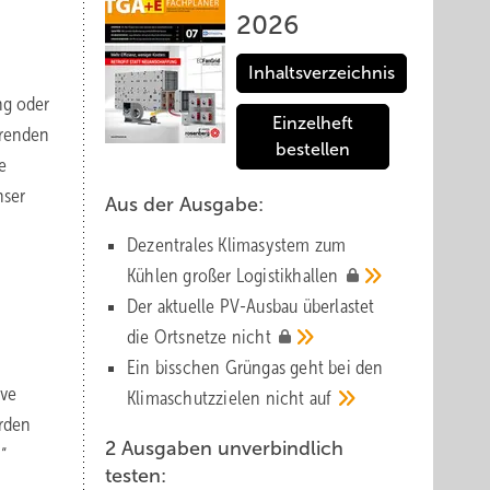
2026
Inhaltsverzeichnis
ng oder
Einzelheft
erenden
bestellen
e
nser
Aus der Ausgabe:
Dezentrales Klimasystem zum
Kühlen großer
Logistik­hallen
Der aktuelle PV-Ausbau über­lastet
die Orts­netze
nicht
Ein bisschen Grüngas geht bei den
ive
Klima­schutz­zielen nicht
auf
rden
2 Ausgaben unverbindlich
“
testen: