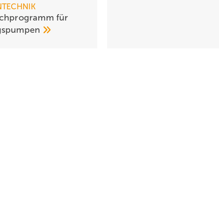
NTECHNIK
schprogramm für
gspumpen