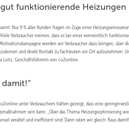
 gut funktionierende Heizungen
ekannt: Nur 9 % aller Kunden fragen im Zuge einer Heizungserneueru
Viele Verbraucher meinen, dass es bei einer vermeintlich funktioni
n Motivationskampagne werden wir Verbraucher dazu bringen, über di
zulernen und direkt Kontakt zu Fachleuten vor Ort aufzunehmen. U
nja Loitz, Geschäftsführerin von co2online.
 damit!“
o2online unter Verbrauchern hätten gezeigt, dass eine geringinvest
ngsmaßnahmen sein kann: „Über das Thema Heizungsoptimierung we
el veraltet und ineffizient sind. Dann raten wir gleich: Raus damit!