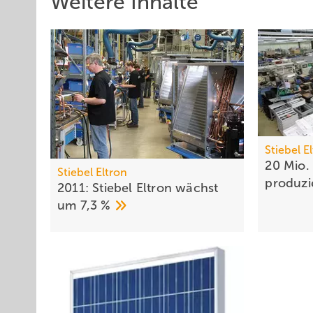
Weitere Inhalte
Stiebel E
20 Mio.
Stiebel Eltron
produzi
2011: Stiebel Eltron wächst
um 7,3
%