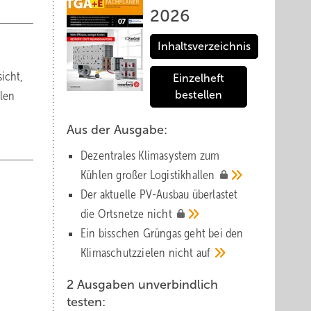
2026
Inhaltsverzeichnis
icht,
Einzelheft
llen
bestellen
Aus der Ausgabe:
Dezentrales Klimasystem zum
Kühlen großer
Logistik­hallen
Der aktuelle PV-Ausbau über­lastet
die Orts­netze
nicht
Ein bisschen Grüngas geht bei den
Klima­schutz­zielen nicht
auf
2 Ausgaben unverbindlich
testen: