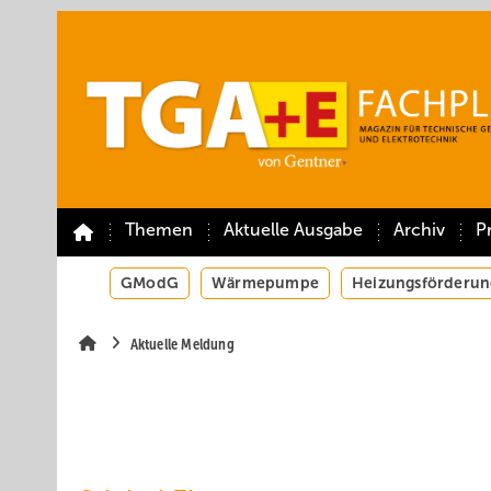
Springe
Springe
Springe
auf
auf
auf
Hauptinhalt
Hauptmenü
SiteSearch
Themen
Aktuelle Ausgabe
Archiv
P
GModG
Wärmepumpe
Heizungsförderun
Aktuelle Meldung