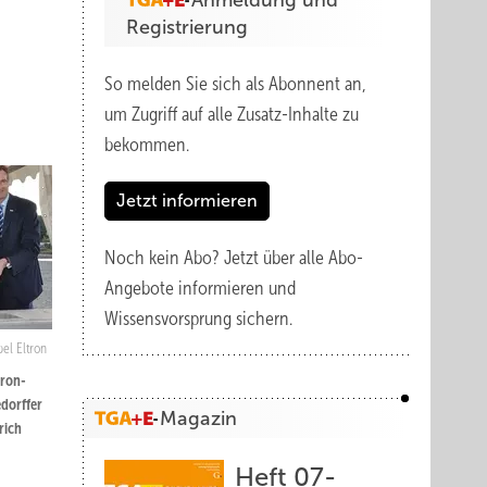
Anmeldung und
Registrierung
So melden Sie sich als Abonnent an,
um Zugriff auf alle Zusatz-Inhalte zu
bekommen.
Jetzt informieren
Noch kein Abo?
Jetzt über alle Abo-
Angebote informieren und
Wissensvorsprung sichern.
bel Eltron
tron-
edorffer
Magazin
rich
Heft 07-