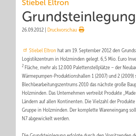
Stiebel Eltron
Grundsteinlegung 
26.09.2012
|
Druckvorschau
Stiebel Eltron
hat am 19. September 2012 den Grundst
Logistikzentrum in Holzminden gelegt. 6,5 Mio. Euro In
2
Fläche, mehr als 12.000 Palettenstellplätze – der Neuba
Wärmepumpen-Produktionshallen 1 (2007) und 2 (2009)
Blechbearbeitungszentrums 2010 das nächste große Baupr
Holzminden. Das Unternehmen vertreibt Produkte „Made
Ländern auf allen Kontinenten. Die Vielzahl der Produkt
Gruppe in Holzminden. Der komplette Wareneingang soll 
N7 abgewickelt werden.
Die Grundsteinlegung erfolgte durch den Vorsitzenden des 