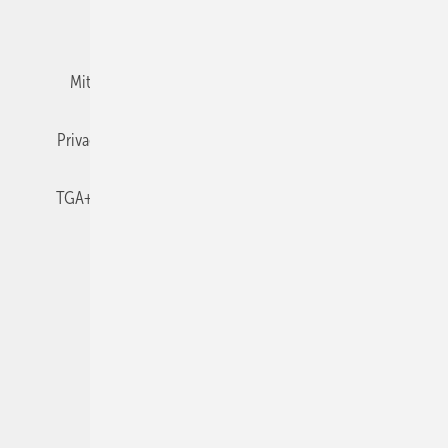
Team
Mediaservice
Mitgliedschaften und Engagement
Newsletter
Privacy Manager
RSS-Feed
TGA+E abonnieren
TGA+E-WissensCheck
Veranstaltungen / Webinare
© 2026 TGA+E Fachplaner