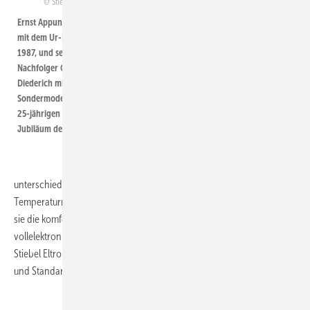
Stiebel Eltron
Ernst Appun (rechts)
„Perfekte
mit dem Ur-DHE von
Temperaturregelung“
1987, und sein
Nachfolger Olaf
Diederich mit dem
Während die erste Baureihe des DHE – so der
Sondermodell zum
25-jährigen
Name des neuen Geräts – noch mit klassischer
Jubiläum des DHE.
binärer Logik auskam, arbeiteten spätere
Ausführungen mit Fuzzy-Logic. Heute verrichten
gleich mehrere Mikroprozessoren die
unterschiedlichen Aufgaben. Neben der perfekten
Temperaturregelung und dem aktiven Sicherheitssystem garantieren
sie die komfortable Bedienung der vielfältigen Funktionen. Der
vollelektronische DHE machte vor 25 Jahren den Anfang. Heute bietet
Stiebel Eltron elektronische Durchlauferhitzer in der Premium-, Mittel-
und Standardklasse. ■