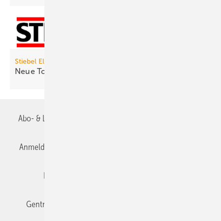
Stiebel Eltron
Neue Tochtergesellschaft in
Australien
Abo- & Leserservice
AGB
Alle Inhalte chronologisch
Anmelden
Anmeldung & Registrierung
Datenschutz
Editor's choice
E-Paper
Fachbeiträge
Gentner Verlag
Impressum
Karriere bei Gentner