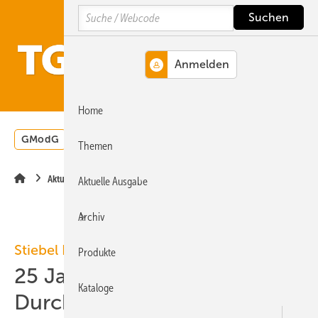
Springe
Springe
Springe
Search
auf
auf
auf
Hauptinhalt
Hauptmenü
SiteSearch
MENÜ
Home
GModG
Wärmepumpe
Heizungsförderung
Energ
Themen
Aktuelle Meldung
Aktuelle Ausgabe
Archiv
Stiebel Eltron
Produkte
25 Jahre vollelektronische
Kataloge
Durchlauferhitzer