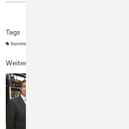
Teilen
Link kopieren
Tags
Durchlauferhitzer
Eltron
Weitere Inhalte