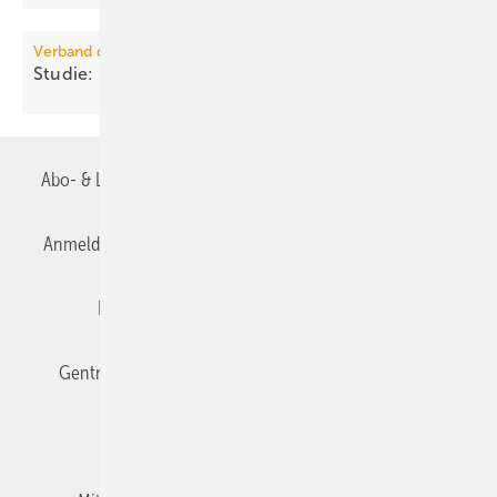
Verband der Privaten Bausparkassen
Studie: “Es gibt keinen
Sanierungsstau“
Abo- & Leserservice
AGB
Alle Inhalte chronologisch
Anmelden
Anmeldung & Registrierung
Datenschutz
Editor's choice
E-Paper
Fachbeiträge
Gentner Verlag
Impressum
Karriere bei Gentner
Team
Mediaservice