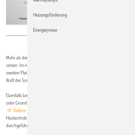
Heizungsförderung
Energiepreise
Vaillant Wärmebarometer
Mehr als die Hälfte der Deutschen plant künftig auf Solarthermie zu
setzen. Im internationalen Vergleich liegt Deutschland damit auf dem
zweiten Platz, nur in Italien ist der Anteil derjenigen, die künftig mit der
Kraft der Sonne heizen wollen, noch höher.
Ebenfalls beliebt als künftige Energiequelle ist die Wärme aus Luft, Erde
oder Grundwasser. Das ist eines der Ergebnisse des ersten
Vaillant Wärmebarometers
, einer repräsentativen Studie, die das
Heiztechnik-Unternehmen in Zusammenarbeit mit TNS Infratest
durchgeführt hat.