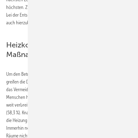
höchsten. Zwar wohnen in Deutschland am wenigsten Menschen, die
bei der Entscheidung für eine neue Heizung derartig zögern, doch
auch hierzulande trifft dies noch auf rund 42 % der Befragten zu.
Heizkosten senken: Vielfältige
Maßnahmen
Um den Betrag auf ihrer nächsten Heizkostenabrechnung zu senken,
greifen die Deutschen zu vielfältigen Maßnahmen. Dabei erfreut sich
das Vermeiden von Dauerlüften größter Beliebtheit, rund 62 % der
Menschen hierzulande halten dies für besonders wirksam. Ebenfalls
weit verbreitet ist es, die Heizung möglichst spät im Jahr anzustellen
(58,3 %). Knapp die Hälfte der Deutschen schwört außerdem darauf,
die Heizung so zu programmieren, dass sie nachts nicht heizt.
Immerhin noch mehr als ein Viertel der Befragten gibt an, bestimmte
Räume nicht mehr zu heizen und auf ihre Nutzung zu verzichten, um