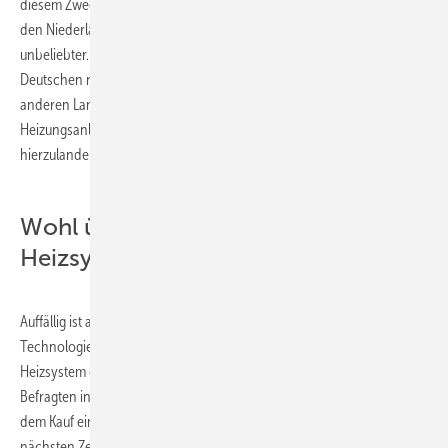
diesem Zweck eine effizientere Heizung einbauen zu lassen. Nur in
den Niederlanden und Österreich ist diese Maßnahme noch
unbeliebter. Dies überrascht, denn grundsätzlich scheinen die
Deutschen nicht an moderner Heiztechnik zu zweifeln: In keinem
anderen Land ist der Anteil derjenigen, die glauben, dass eine neue
Heizungsanlage langfristig Ersparnisse bringt, so hoch wie
hierzulande (rund 42 %).
Wohl überlegt: Investitionen in neue
Heizsysteme
Auffällig ist außerdem, dass europaweit angesichts der
Technologievielfalt eine große Unsicherheit darüber besteht, welches
Heizsystem das richtige ist. So wollen jeweils mehr als die Hälfte der
Befragten in Frankreich, Russland und dem Vereinigten Königreich vor
dem Kauf einer neuen Heizung die technischen Entwicklungen der
nächsten Zeit abwarten. In Italien ist dieser Anteil mit rund 58 % am