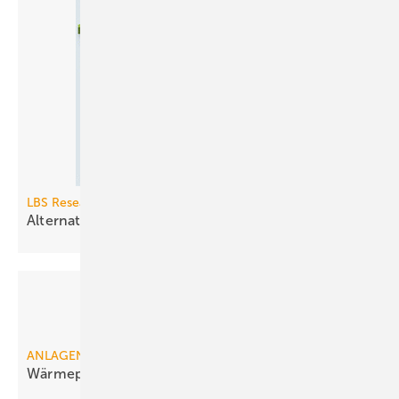
LBS Research
Alternatives Heizen wird
Normalität
ANLAGENTECHNIK
Wärmepumpe setzt sich bei Ökobilanz
ab