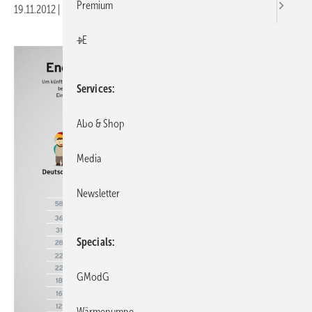
Premium
19.11.2012
|
Druckvorschau
+E
Services
Abo & Shop
Media
Newsletter
Specials
GModG
Wärmepumpe