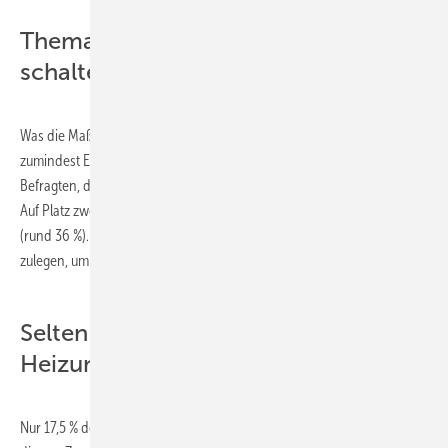
Thema Energiesparen: Deutsche
schalten ab
Was die Maßnahmen zum Energiesparen betrifft, besteht international
zumindest Einigkeit: In allen Ländern versuchen die meisten
Befragten, den Stand-by-Betrieb von Elektrogeräten zu vermeiden.
Auf Platz zwei folgt in Deutschland der Kauf von regionalen Produkten
(rund 36 %). Etwa 31 % würden sich hierzulande ein sparsameres Auto
zulegen, um den persönlichen Energieverbrauch zu reduzieren.
Selten im Fokus: Effizientere
Heizung
Nur 17,5 % der Deutschen spielen dagegen mit dem Gedanken, sich zu