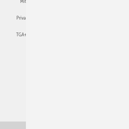
Mitgliedschaften und Engagement
Newsletter
Privacy Manager
RSS-Feed
TGA+E abonnieren
TGA+E-WissensCheck
Veranstaltungen / Webinare
© 2026 TGA+E Fachplaner