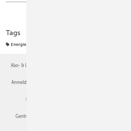
Teilen
Link kopieren
Tags
Energieeinsparverordnung
Abo- & Leserservice
AGB
Alle Inhalte chronologisch
Anmelden
Anmeldung & Registrierung
Datenschutz
Editor's choice
E-Paper
Fachbeiträge
Gentner Verlag
Impressum
Karriere bei Gentner