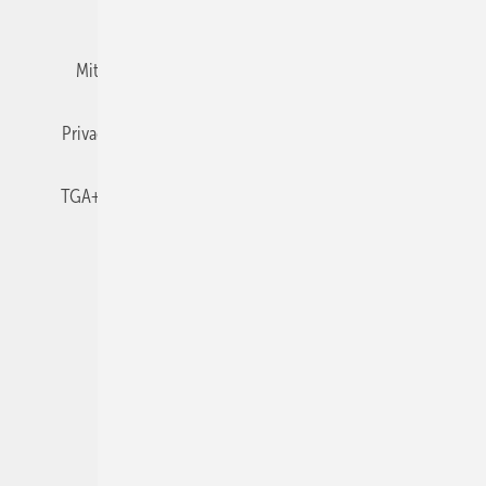
Team
Mediaservice
Mitgliedschaften und Engagement
Newsletter
Privacy Manager
RSS-Feed
TGA+E abonnieren
TGA+E-WissensCheck
Veranstaltungen / Webinare
© 2026 TGA+E Fachplaner