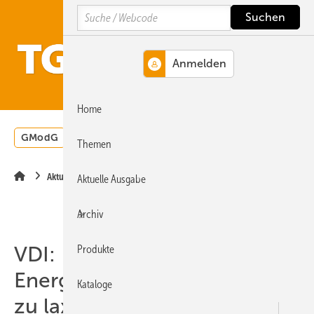
Springe
Springe
Springe
Search
auf
auf
auf
Hauptinhalt
Hauptmenü
SiteSearch
MENÜ
Home
GModG
Wärmepumpe
Heizungsförderung
Energ
Themen
Aktuelle Meldung
Aktuelle Ausgabe
Archiv
VDI:
Produkte
Energieeinsparverordnung
Kataloge
zu lax