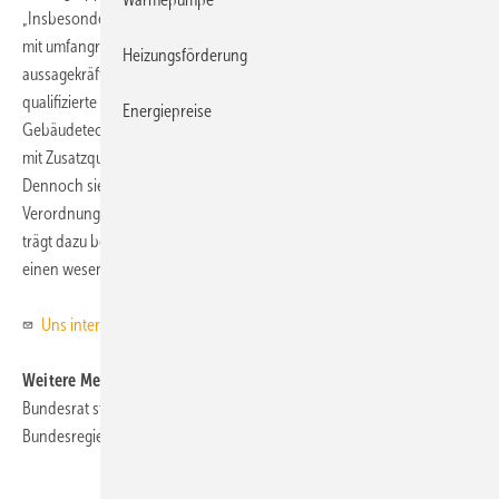
„Insbesondere für komplexe Immobilien, wie moderne Bürogebäude
mit umfangreicher Anlagentechnik, bedarf es zur Ausstellung
Heizungsförderung
aussagekräftiger Energieausweise umfangreicher Kenntnisse, wie sie
qualifizierte Ingenieure der Technischen Gebäudeausrüstung bzw.
Energiepreise
Gebäudetechnik mitbringen“, betont Schmidt. Dass dies Handwerker
mit Zusatzqualifikationen ohne Weiteres können, hält er für fraglich.
Dennoch sieht Schmidt es als richtigen ersten Schritt, dass die
Verordnung jetzt endlich verabschiedet wurde: „Der Energieausweis
trägt dazu bei, die Energieversorgung nachhaltig zu sichern und leistet
einen wesentlichen Beitrag zum Klimaschutz.“
ToR
Uns interessiert Ihre Meinung!
Weitere Meldungen zum Thema
Bundesrat stimmt EnEV mit Änderungen zu
Bundesregierung beschließt EnEV