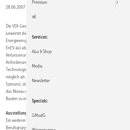
Premium
28.06.2007
|
Druckvorschau
+E
Die VDI-Gesellschaft Technische Gebäudeausrüstung (
VDI-TGA
)
bewertet die am 27. Juni vom Bundeskabinett verabschiedete
Services
Energieeinsparverordnung (EnEV) (siehe: Bundesregierung segnet
EnEV ab) als Schritt in die richtige Richtung, sieht aber
Abo & Shop
Verbesserungsbedarf. Michael Schmidt, Vorsitzende der VDI-TGA „Die
Anforderungen an Wohngebäude sind zu niedrig gefasst.
Media
Technologisch sind schon heute deutlich höhere CO2-Einsparungen
möglich als es die EnEV vorsieht. Machbar wäre ein ‚First-Class-
Newsletter
Szenario’, das darin bestünde, modernisierbare Bestandsbauten auf
das Niveau des 3-Liter-Hauses zu sanieren und nicht modernisierbare
Bauten zu ersetzen.“
Specials
Ausstellungsberechtigung zu weit gefasst
GModG
Ein weiterer Einwand des VDI-TGA ist, dass ein zu breiter Kreis von
Berufsgruppen zur Ausstellung von Energieausweisen berechtigt ist.
Wärmepumpe