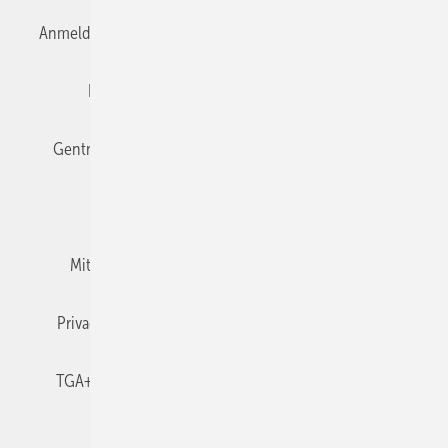
Anmelden
Anmeldung & Registrierung
Datenschutz
Editor's choice
E-Paper
Fachbeiträge
Gentner Verlag
Impressum
Karriere bei Gentner
Team
Mediaservice
Mitgliedschaften und Engagement
Newsletter
Privacy Manager
RSS-Feed
TGA+E abonnieren
TGA+E-WissensCheck
Veranstaltungen / Webinare
© 2026 TGA+E Fachplaner