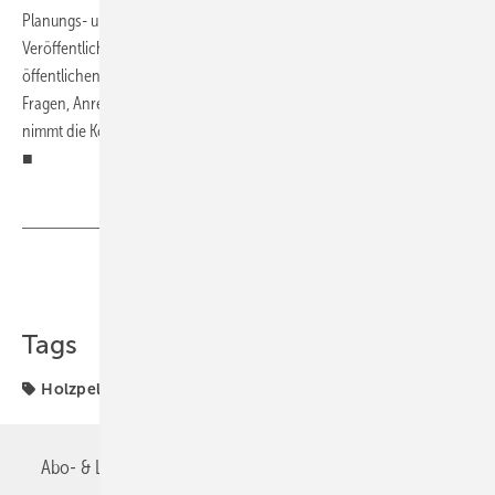
Planungs- und Verhandlungsgrundlage zur Verfügung.“ Die
Veröffentlichung des Entwurfs dieser VDI-Richtlinie, der einem
öffentlichen Einspruchsverfahren unterliegt, ist Mitte 2012 geplant.
Fragen, Anregungen und Kommentare zu dem Richtlinienprojekt
nimmt die Kommission Reinhaltung der Luft im VDI und DIN entgegen.
■
Teilen
Link kopieren
Tags
Holzpellet
Abo- & Leserservice
AGB
Alle Inhalte chronologisch