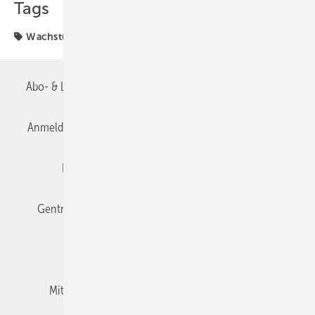
Tags
Wachstum
Abo- & Leserservice
AGB
Alle Inhalte chronologisch
Anmelden
Anmeldung & Registrierung
Datenschutz
Editor's choice
E-Paper
Fachbeiträge
Gentner Verlag
Impressum
Karriere bei Gentner
Team
Mediaservice
Mitgliedschaften und Engagement
Newsletter