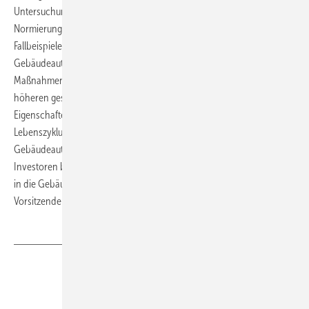
Untersuchungen im Rahmen von internationalen
Normierungsaktivitäten zeigen laut AMG das gleiche Bild: Viele
Fallbeispiele bestätigen die Effizienz von Maßnahmen im Bereich der
Gebäudeautomation. Investoren finanzieren diese wirtschaftlichsten
Maßnahmen auch dann, wenn diese nicht gefördert werden. Die
höheren gesetzlichen Anforderungen in Bezug auf energetische
Eigenschaften von Gebäuden und eine Optimierung der
Lebenszykluskosten seien weitere Anreize für Investitionen in
Gebäudeautomationssysteme. Allerdings sei noch längst nicht allen
Investoren bewusst, wie hoch die Wirtschaftlichkeit von Investitionen
in die Gebäudeautomation – gerade im Bestand – sei, so der AMG-
Vorsitzende Michael Schmidt. ■
Teilen
Link kopieren