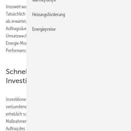
Insoweit wurde in 2010 eher mit einer Normalisierung gerechnet.
Tatsächlich aber stiegen Auftragseingänge und Umsätze kräftiger an
Heizungsförderung
als erwartet. Vor diesem Hintergrund und unter Berücksichtigung des
Auftragsüberhanges aus 2010 rechnet die Branche in 2011 mit einem
Energiepreise
Umsatzwachstum von rund 5 %. Langfristiges Ziel ist es, durch
Energie-Monitoring und Energie-Controlling die energetische
Performance vermehrt auch im Gebäudebestand weiter zu erhöhen.
Schnelle Amortisation von MSR-
Investitionen
Investitionen in Mess-, Steuer- und Regeltechnik sowie die damit
verbundene Gebäudeleittechnik amortisieren sich nachweislich
erheblich schneller, als Investitionen in andere energetische
Maßnahmen. Dies war auch das Ergebnis einer von McKinsey im
Auftrag des BDI erarbeiteten Studie und deren Update in 2009.