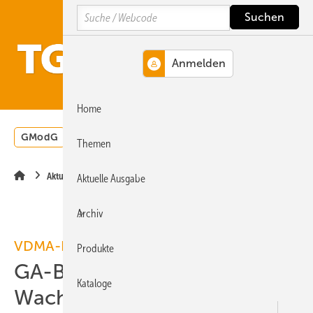
Springe
Springe
Springe
Search
auf
auf
auf
Hauptinhalt
Hauptmenü
SiteSearch
MENÜ
Home
GModG
Wärmepumpe
Heizungsförderung
Energ
Themen
Aktuelle Meldung
Aktuelle Ausgabe
Archiv
VDMA-Fachverband AMG
Produkte
GA-Branche erwartet 2011
Kataloge
Wachstum