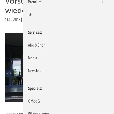
Vorstandsvorsitzender
Premium
wiedergewählt
+E
11.10.2017
|
Druckvorschau
Services
Abo & Shop
Media
Newsletter
Specials
GModG
ILK Dresden
Wärmepumpe