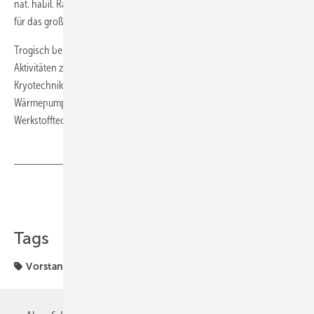
nat. habil. Ralf Herzog und Prof. Dr.-Ing. Uwe Franzke, bedankten sich
für das große Engagement des Vorstands.
Trogisch berichtete auf der Mitgliederversammlung über diverse
Aktivitäten zur Verbreitung neuer Erkenntnisse auf den Gebieten
Kryotechnik und Tieftemperaturphysik, Kälte- und
Wärmepumpentechnik, Luft- und Klimatechnik, Angewandte
Werkstofftechnik und Angewandte Energietechnik. ■
Teilen
Link kopieren
Tags
Vorstandsvorsitzende