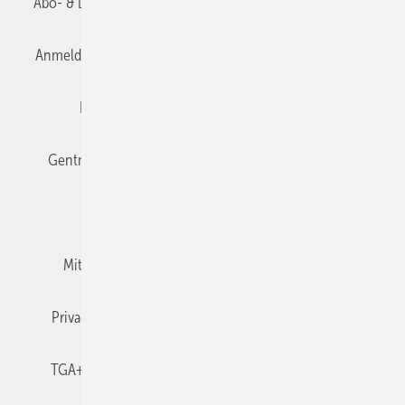
Abo- & Leserservice
AGB
Alle Inhalte chronologisch
Anmelden
Anmeldung & Registrierung
Datenschutz
Editor's choice
E-Paper
Fachbeiträge
Gentner Verlag
Impressum
Karriere bei Gentner
Team
Mediaservice
Mitgliedschaften und Engagement
Newsletter
Privacy Manager
RSS-Feed
TGA+E abonnieren
TGA+E-WissensCheck
Veranstaltungen / Webinare