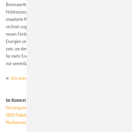
Brennwertheizkesseln (-21%), Solarwärmeanlagen (-35%) sowie
Holzheizungen (-66%) gegenüber. Der BDH hofft jetzt, dass das
erweiterte Marktanreizprogramm den Markt wieder belebt. Jesse
rechnet sogar mit einem merklichen Investitionsschub aufgrund der
neuen Förderstrategie, die auf die Kombination von erneuerbaren
Energien und Energieeffizienz setzt: „Dies kann jedoch nur der Anfang
sein, um den Modernisierungsstau zu lösen. Die Politik muss sich klar
für mehr Energieeffizienz einsetzen und ihre Förderprogramme nicht
nur vereinfachen, sondern auch verstetigen.“
ToR
Uns interessiert Ihre Meinung!
Im Kontext
Heizungsmodernisierung - Fehlende Impulse
1000 Pakete für Wärme.Pumpen.Aktionswochen
Marktanreizprogramm - Mehr Geld für Kombinierer