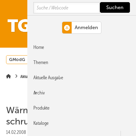
Springe
Springe
Springe
Search
auf
auf
auf
Hauptinhalt
Hauptmenü
SiteSearch
MENÜ
Home
GModG
Wärmepumpe
Heizungsförderung
Energ
Themen
Aktuelle Meldung
Aktuelle Ausgabe
Archiv
Wärmeerzeugermarkt
Produkte
schrumpfte 2007 um 28%
Kataloge
14.02.2008
|
Druckvorschau