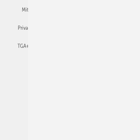
Mitgliedschaften und Engagement
Newsletter
Privacy Manager
RSS-Feed
TGA+E abonnieren
TGA+E-WissensCheck
Veranstaltungen / Webinare
© 2026 TGA+E Fachplaner