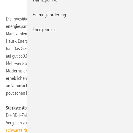
Heizungsförderung
Die Investitionen in erneuerbare Energien zum Heizen und für
energiesparende Heizungen sind eingebrochen. Dies belegen die
Energiepreise
Marktzahlen für 2007, die der Bundesindustrieverband Deutschland
Haus-, Energie- und Umwelttechnik (
BDH
) heute veröffentlicht
hat. Das Geschäft mit Wärmeerzeugern ging im letzten Jahr um 28%
auf gut 550.000 Stück zurück. BDH-Präsident Klaus Jesse: „Die
Mehrwertsteuererhöhung 2007 führte zu Vorzieheffekten bei der
Modernisierung von Heizungsanlagen und bewirkte zu einem
erheblichen Teil den Markteinbruch 2007. Hinzu kam ein hohes Maß
an Verunsicherung bei privaten Investoren aufgrund von unklaren
politischen Rahmenbedingungen.“
Stärkste Absatzeinbrüche bei Biomasse-Heizkesseln
Die BDH-Zahlen zeigen einen stabilen Absatz von Wärmepumpen im
Vergleich zum Vorjahr (siehe:
Wärmepumpenabsatz 2007: Nur
schwarze Null
). Dem stehen starke Rückgänge bei Gas- und Öl-