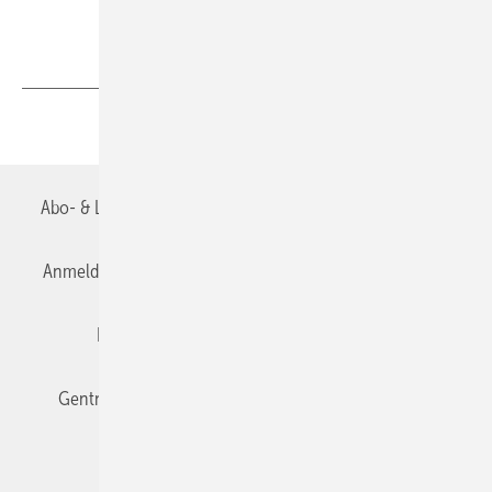
Teilen
Link kopieren
Abo- & Leserservice
AGB
Alle Inhalte chronologisch
Anmelden
Anmeldung & Registrierung
Datenschutz
Editor's choice
E-Paper
Fachbeiträge
Gentner Verlag
Impressum
Karriere bei Gentner
Team
Mediaservice