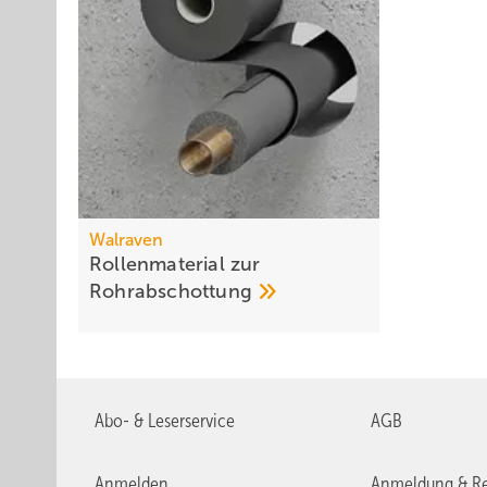
Walraven
Rollenmaterial zur
Rohrabschottung
Abo- & Leserservice
AGB
Anmelden
Anmeldung & Re