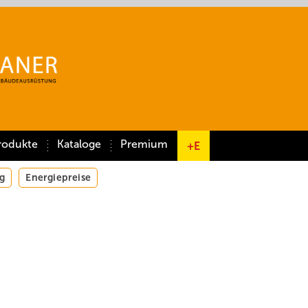
rodukte
Kataloge
Premium
+E
g
Energiepreise