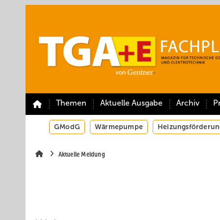
Springe
Springe
Springe
auf
auf
auf
Hauptinhalt
Hauptmenü
SiteSearch
Themen
Aktuelle Ausgabe
Archiv
P
GModG
Wärmepumpe
Heizungsförderun
Aktuelle Meldung