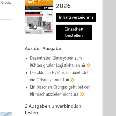
n Group,
2026
Inhaltsverzeichnis
Einzelheft
bestellen
Aus der Ausgabe:
Dezentrales Klimasystem zum
Kühlen großer
Logistik­hallen
Der aktuelle PV-Ausbau über­lastet
die Orts­netze
nicht
Ein bisschen Grüngas geht bei den
Klima­schutz­zielen nicht
auf
2 Ausgaben unverbindlich
testen: