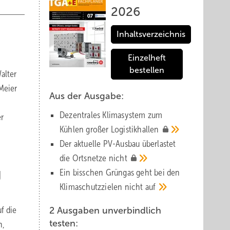
2026
Inhaltsverzeichnis
Einzelheft
bestellen
alter
 Meier
Aus der Ausgabe:
Dezentrales Klimasystem zum
r
Kühlen großer
Logistik­hallen
Der aktuelle PV-Ausbau über­lastet
die Orts­netze
nicht
g
Ein bisschen Grüngas geht bei den
Klima­schutz­zielen nicht
auf
f die
2 Ausgaben unverbindlich
testen:
n,