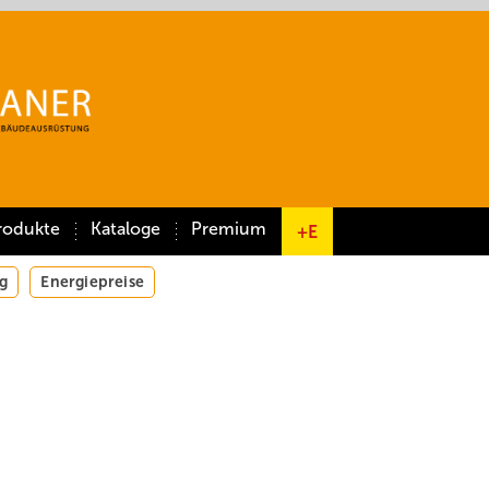
rodukte
Kataloge
Premium
+E
g
Energiepreise