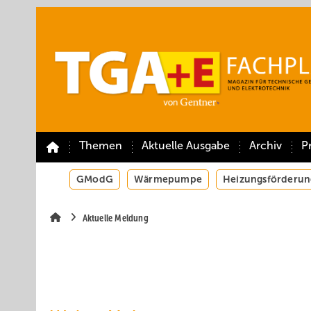
Springe
Springe
Springe
auf
auf
auf
Hauptinhalt
Hauptmenü
SiteSearch
Themen
Aktuelle Ausgabe
Archiv
P
GModG
Wärmepumpe
Heizungsförderun
Aktuelle Meldung